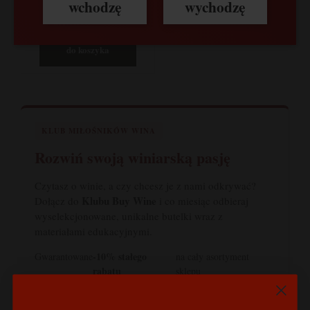
wchodzę
wychodzę
Colombano,
349,00 zł
Carmignano, Włochy
do koszyka
KLUB MIŁOŚNIKÓW WINA
Rozwiń swoją winiarską pasję
Czytasz o winie, a czy chcesz je z nami odkrywać?
Klubu Buy Wine
Dołącz do
i co miesiąc odbieraj
wyselekcjonowane, unikalne butelki wraz z
materiałami edukacyjnymi.
-10% stałego
Gwarantowane
na cały asortyment
rabatu
sklepu
1 lub 2 butelki rzadkich, limitowanych win co miesiąc