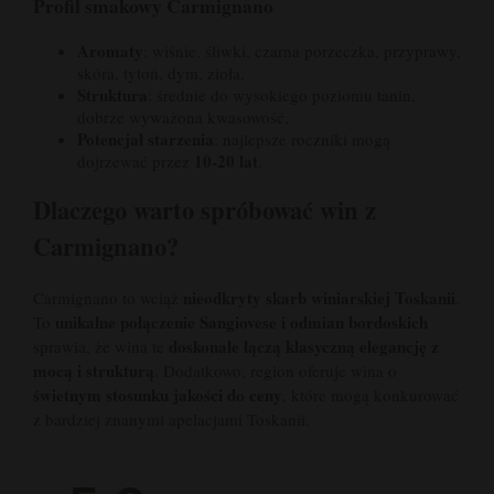
Profil smakowy Carmignano
Aromaty
: wiśnie, śliwki, czarna porzeczka, przyprawy,
skóra, tytoń, dym, zioła,
Struktura
: średnie do wysokiego poziomu tanin,
dobrze wyważona kwasowość,
Potencjał starzenia
: najlepsze roczniki mogą
10-20 lat
dojrzewać przez
.
Dlaczego warto spróbować win z
Carmignano?
nieodkryty skarb winiarskiej Toskanii
Carmignano to wciąż
.
unikalne połączenie Sangiovese i odmian bordoskich
To
doskonale łączą klasyczną elegancję z
sprawia, że wina te
mocą i strukturą
. Dodatkowo, region oferuje wina o
świetnym stosunku jakości do ceny
, które mogą konkurować
z bardziej znanymi apelacjami Toskanii.