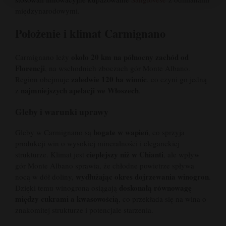
międzynarodowymi.
Położenie i klimat Carmignano
około 20 km na północny zachód od
Carmignano leży
Florencji
, na wschodnich zboczach gór Monte Albano.
zaledwie 120 ha winnic
Region obejmuje
, co czyni go jedną
najmniejszych apelacji we Włoszech
z
.
Gleby i warunki uprawy
bogate w wapień
Gleby w Carmignano są
, co sprzyja
produkcji win o wysokiej mineralności i eleganckiej
cieplejszy niż w Chianti
strukturze. Klimat jest
, ale wpływ
gór Monte Albano sprawia, że chłodne powietrze spływa
wydłużając okres dojrzewania winogron
nocą w dół doliny,
.
doskonałą równowagę
Dzięki temu winogrona osiągają
między cukrami a kwasowością
, co przekłada się na wina o
znakomitej strukturze i potencjale starzenia.