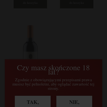
do koszyka
do koszyka
Czy masz skończone 18
lat?
Zgodnie z obowiązującymi przepisami prawa
musisz być pełnoletni, aby oglądać zawartość tej
strony.
Capezzana, Vin Santo di
Carmignano Riserva
TAK,
NIE,
0,375l, Trebbiano, San