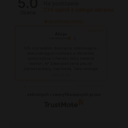
5.0
Na podstawie
274
opinii
z całego okresu
Ocena
Jak zbieramy opinie?
wyróżniona
Alicja
zweryfikowano
5/5, a przedtem dowcipna, interesująca i
dokształcająca rozmowa w literackiej
polszczyżnie z Panem, który odebrał
telefon, AP Zabezpieczenie paczki
pierwszej klasy, naprawdę. Taka obsługa
to skarb, dają z siebie 100 procent, aby
2024-03-07
zadowolić klienta. Świetnie, na czas. Nigdy
się nie zawiodłam, wyjątkowo rzetelna
firma.
zebranych i zweryfikowanych przez