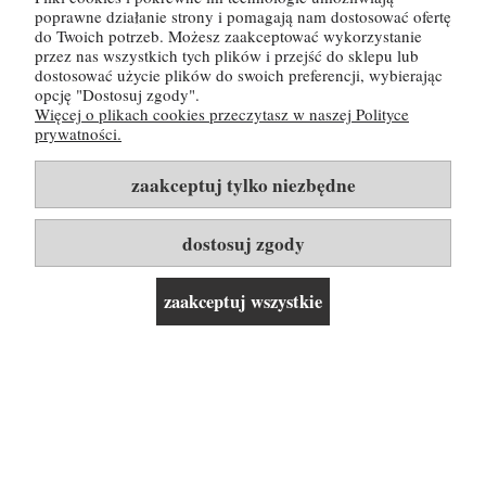
poprawne działanie strony i pomagają nam dostosować ofertę
do Twoich potrzeb. Możesz zaakceptować wykorzystanie
przez nas wszystkich tych plików i przejść do sklepu lub
POMOC
dostosować użycie plików do swoich preferencji, wybierając
opcję "Dostosuj zgody".
Więcej o plikach cookies przeczytasz w naszej Polityce
MOJE KONTO
prywatności.
PŁATNOŚCI I DOSTAWA
zaakceptuj tylko niezbędne
INFORMACJE
dostosuj zgody
O NAS
zaakceptuj wszystkie
Rozwiń listę kategorii i linków ▼
pokaż pełną wersję strony
© 2026 BuyWine.pl. Silnik sklepu:
shoper.pl