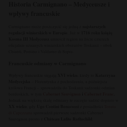
Historia Carmignano – Medyceusze i
wpływy francuskie
najstarszych
Carmignano może poszczycić się jedną z
regulacji winiarskich w Europie
1716 roku książę
. Już w
Kosma III Medyceusz
umieścił region na liście czterech
oficjalnie uznanych winiarskich obszarów Toskanii – obok
Chianti, Pomino i Valdarno di Sopra.
Francuskie odmiany w Carmignano
XVI wieku
Katarzyna
Wpływy francuskie sięgają
, kiedy to
Medycejska
– Florentynka z pochodzenia, a późniejsza
królowa Francji – sprowadziła do Toskanii sadzonki odmian
Cabernet Sauvignon
i
Cabernet Franc
.
bordoskich, w tym
Jednak na większą skalę odmiany te zaczęto sadzić dopiero w
XX wieku
Ugo Contini Bonacossi
, gdy
z posiadłości
Tenuta
di Capezzana
sprowadził pierwsze sadzonki Cabernet
Château Lafite Rothschild
Sauvignon prosto z
.