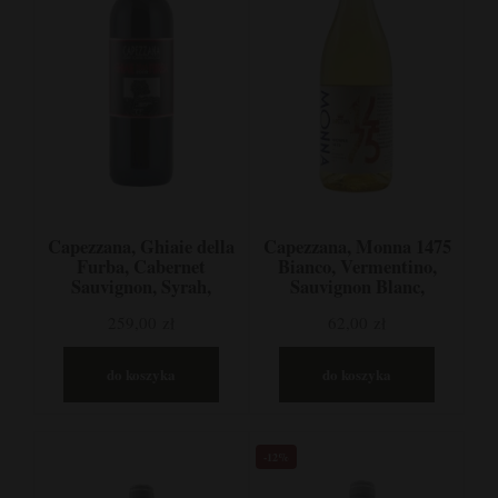
Capezzana, Ghiaie della
Capezzana, Monna 1475
Furba, Cabernet
Bianco, Vermentino,
Sauvignon, Syrah,
Sauvignon Blanc,
Merlot, Carmignano,
Toskania, Włochy
259,00 zł
62,00 zł
Włochy
do koszyka
do koszyka
-12%