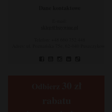
Dane kontaktowe
E-mail:
sklep@buywine.pl
Telefon: +48 660 752 448
Adres: ul. Poznańska 75e, 62-040 Puszczykowo
30 zł​
Odbierz
rabatu​