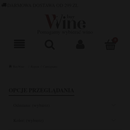
DARMOWA DOSTAWA OD 299 ZŁ
660 752 448
SKLEP@BUYWINE.PL
Pomagamy wybierać wino
BuyWine
Region
Carmignano
OPCJE PRZEGLĄDANIA
Odmiana: (wybierz)
Kolor: (wybierz)