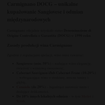
Carmignano DOCG – unikalne
kupażowanie Sangiovese i odmian
międzynarodowych
Denominazione di
Carmignano
oficjalnie uzyskało status
Origine Controllata e Garantita (DOCG)
1990 roku
w
.
Zasady produkcji wina Carmignano
Zgodnie z regulacjami apelacji, wino musi zawierać:
Sangiovese (min. 50%)
– nadające winu elegancję,
świeżość i wiśniową owocowość,
Cabernet Sauvignon i/lub Cabernet Franc (10-20%)
– wzbogacające wino o strukturę, mocne taniny i
głębię,
Canaiolo
(do 20%)
– łagodzące surowość tanin i
dodające delikatności,
Do 10% innych lokalnych odmian
– w tym
Merlot
i
Syrah
.