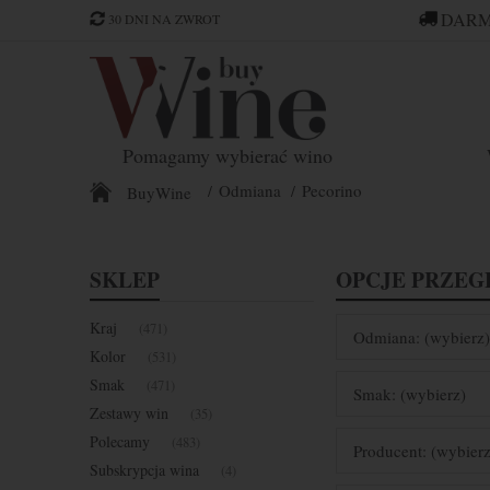
DARM
30 DNI NA ZWROT
Pomagamy wybierać wino
Odmiana
Pecorino
BuyWine
SKLEP
OPCJE PRZEG
Kraj
(471)
Odmiana: (wybierz)
Kolor
(531)
Smak
(471)
Smak: (wybierz)
Zestawy win
(35)
Polecamy
(483)
Producent: (wybierz
Subskrypcja wina
(4)