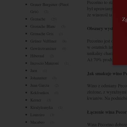
Pecorino to stary bia
Grauer Burguner (Pinot
był uprawiany już w 
Gris)
(2)
że winorośl ta była c
Zg
Grenache
(25)
Grenache Blanc
(3)
Obszary występowan
Grenache Gris
(1)
Pecorino jest obecnie
Grüner Veltliner
(8)
w ostatnich latach pr
Gewürztraminer
(8)
unikalny charakter i z
Hibernal
(2)
Aż 70% produkcji Peco
Incrocio Manzoni
(1)
Jaen
(1)
Jak smakuje wino P
Johanniter
(3)
Juan Garcia
Wino z odmiany Pecori
(2)
złożone, z wyraźnymi 
Kekfrankos
(0)
kwiatów. Na podniebi
Kerner
(3)
Kiralyleanyka
(1)
Łączenie wina Pecor
Loureiro
(3)
Macabeo
(1)
Wina Pecorino dobrze