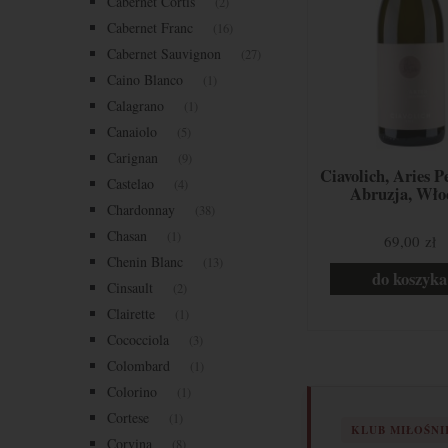
Cabernet Cortis
(2)
Cabernet Franc
(16)
Cabernet Sauvignon
(27)
Caino Blanco
(1)
Calagrano
(1)
Canaiolo
(5)
Carignan
(9)
Ciavolich, Aries P
Castelao
(4)
Abruzja, Wło
Chardonnay
(38)
Chasan
(1)
69,00 zł
Chenin Blanc
(13)
do koszyka
Cinsault
(2)
Clairette
(1)
Cococciola
(3)
Colombard
(1)
Colorino
(1)
Cortese
(1)
KLUB MIŁOŚN
Corvina
(8)