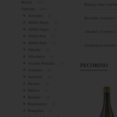
Region
(474)
Rodzaj wina: (wybi
Odmiana
(465)
Alvarinho
(1)
Rocznik: (wybierz)
Albillo Mayor
(1)
Albillo Negro
(1)
Alkohol: (wybierz)
Albillo Real
(1)
Albillo Rojo
(1)
Zamknięcie butelki:
Albariño
(4)
Alfrocheiro
(1)
Alicante Bouschet
(5)
PECORINO
Aragonez
(3)
Auxerrois
(3)
Bacchus
(4)
Barbera
(1)
Bastardo
(2)
Bourboulenc
(2)
Brancellao
(1)