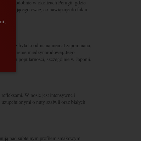
prawdopodobnie w okolicach Perugii, gdzie
oznaczającego owcę, co nawiązuje do faktu,
ni,
. Chociaż była to odmiana niemal zapomniana,
jak i na arenie międzynarodowej. Jego
yskują na popularności, szczególnie w Japonii.
refleksami. W nosie jest intensywne i
 uzupełnionymi o nuty szałwii oraz białych
minują nad subtelnym profilem smakowym