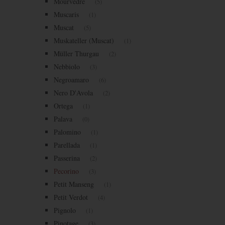
Mourvèdre
(5)
Muscaris
(1)
Muscat
(5)
Muskateller (Muscat)
(1)
Müller Thurgau
(2)
Nebbiolo
(3)
Negroamaro
(6)
Nero D'Avola
(2)
Ortega
(1)
Palava
(0)
Palomino
(1)
Parellada
(1)
Passerina
(2)
Pecorino
(3)
Petit Manseng
(1)
Petit Verdot
(4)
Pignolo
(1)
Pinotage
(3)