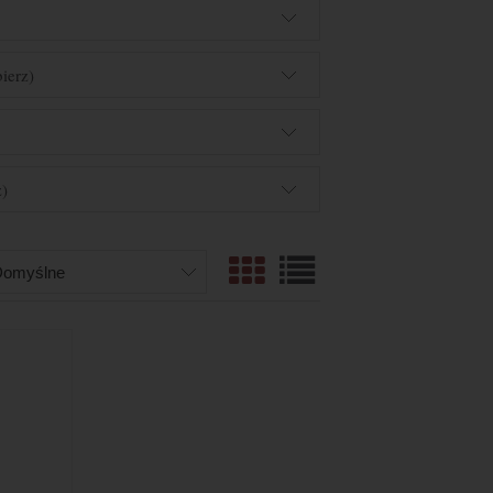
ierz)
)
z)