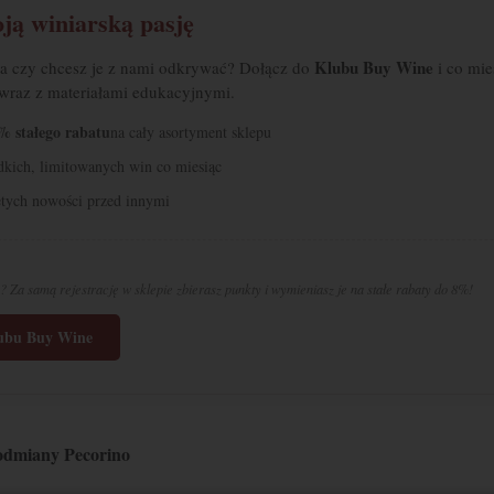
ją winiarską pasję
Klubu Buy Wine
 a czy chcesz je z nami odkrywać? Dołącz do
i co mie
 wraz z materiałami edukacyjnymi.
% stałego rabatu
na cały asortyment sklepu
adkich, limitowanych win co miesiąc
tych nowości przed innymi
? Za samą rejestrację w sklepie zbierasz punkty i wymieniasz je na stałe rabaty do 8%!
lubu Buy Wine
odmiany Pecorino