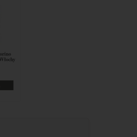
orino
 Włochy
a