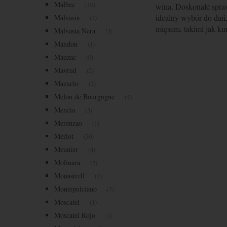
Malbec
(10)
wina. Doskonale spraw
idealny wybór do dań
Malvasia
(2)
mięsem, takimi jak kur
Malvasia Nera
(3)
Mandon
(1)
Mauzac
(0)
Mavrud
(2)
Mazuelo
(2)
Melon de Bourgogne
(4)
Mencia
(5)
Merenzao
(1)
Merlot
(30)
Meunier
(4)
Molinara
(2)
Monastrell
(4)
Montepulciano
(7)
Moscatel
(1)
Moscatel Rojo
(1)