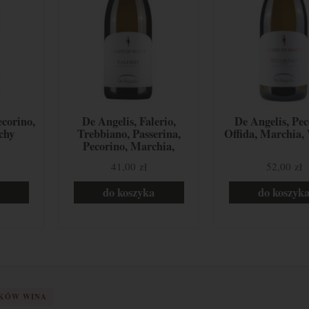
ecorino,
De Angelis, Falerio,
De Angelis, Pec
chy
Trebbiano, Passerina,
Offida, Marchia,
Pecorino, Marchia,
Włochy
41,00 zł
52,00 zł
do koszyka
do koszyk
IKÓW WINA