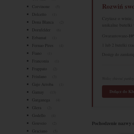
Rozwiń swo
Corvinone
(5)
Dolcetto
(1)
Czytasz o winie,
Dona Blanca
(2)
unikalne butelki
Dornfelder
(6)
-10
Gwarantowane
Erbamat
(1)
1 lub 2 butelki rz
Fernao Pires
(4)
Fiano
(1)
Dostęp do zamknię
Franconia
(1)
Frappato
(2)
Friulano
(3)
Wolisz zbierać punkty
Gajo Arroba
(1)
Dołącz do K
Gamay
(13)
Garganega
(4)
Glera
(2)
Godello
(4)
Pochodzenie nazwy 
Gouveio
(2)
Graciano
(5)