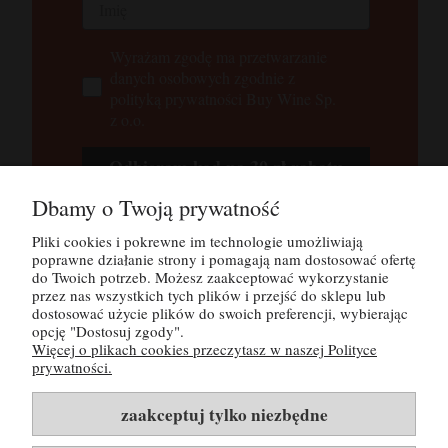
Wyrażam zgodę ma przetwarzanie
danych osobowych zgodnie z
polityką prywatności Buy Wine Sp.
z o.o.
Odbieram kod na 30 zł rabatu
Dbamy o Twoją prywatność
Tutaj możesz zapoznać się z
polityką
prywatności
Pliki cookies i pokrewne im technologie umożliwiają
poprawne działanie strony i pomagają nam dostosować ofertę
do Twoich potrzeb. Możesz zaakceptować wykorzystanie
przez nas wszystkich tych plików i przejść do sklepu lub
POMOC
dostosować użycie plików do swoich preferencji, wybierając
opcję "Dostosuj zgody".
Więcej o plikach cookies przeczytasz w naszej Polityce
MOJE KONTO
prywatności.
PŁATNOŚCI I DOSTAWA
zaakceptuj tylko niezbędne