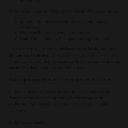
mineralność.
różowej Cavy
W przypadku
(Cava Rosado) wykorzystuje się:
Trepat
– charakterystyczny dla Katalonii, nadaje
owocowość.
Monastrell
– intensywny i strukturalny.
Pinot Noir
– znany z Szampanii, dodaje elegancji.
większą dojrzałością owoców i
Cava różni się od szampana
mocniejszą strukturą
, ale wciąż pozostaje rześka i wyrazista.
brut
Coraz większą popularnością cieszą się wytrawne wersje
nature
brut zero
oraz
, bez dodatku cukru.
Wina spokojne Penedes – więcej niż tylko Cava
Choć musujące wina wciąż dominują, w ostatnich latach w
wina
Penedes coraz większą popularność zdobywają
spokojne
. Produkowane są zarówno w wersji białej, jak i
czerwonej.
Białe wina
z Penedes