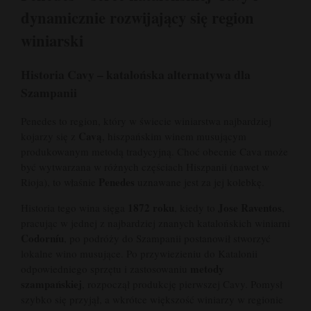
dynamicznie rozwijający się region
winiarski
Historia Cavy – katalońska alternatywa dla
Szampanii
Penedes to region, który w świecie winiarstwa najbardziej
Cavą
kojarzy się z
, hiszpańskim winem musującym
produkowanym metodą tradycyjną. Choć obecnie Cava może
być wytwarzana w różnych częściach Hiszpanii (nawet w
Penedes
Rioja), to właśnie
uznawane jest za jej kolebkę.
1872 roku
Jose Raventos
Historia tego wina sięga
, kiedy to
,
pracując w jednej z najbardziej znanych katalońskich winiarni
Codorníu
, po podróży do Szampanii postanowił stworzyć
lokalne wino musujące. Po przywiezieniu do Katalonii
metody
odpowiedniego sprzętu i zastosowaniu
szampańskiej
, rozpoczął produkcję pierwszej Cavy. Pomysł
szybko się przyjął, a wkrótce większość winiarzy w regionie