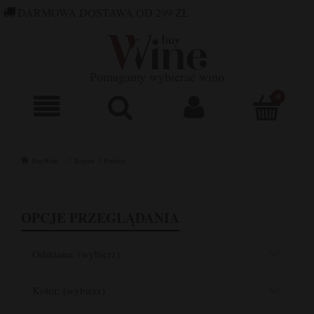
DARMOWA DOSTAWA OD 299 ZŁ
660 752 448
SKLEP@BUYWINE.PL
Pomagamy wybierać wino
BuyWine
Region
Penedes
OPCJE PRZEGLĄDANIA
Odmiana: (wybierz)
Kolor: (wybierz)