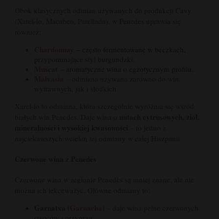
Obok klasycznych odmian używanych do produkcji Cavy
(Xarel-lo, Macabeo, Parellada), w Penedes uprawia się
również:
Chardonnay
– często fermentowane w beczkach,
przypominające styl burgundzki.
Muscat
– aromatyczne wina o egzotycznym profilu.
Malvasia
– odmiana używana zarówno do win
wytrawnych, jak i słodkich.
Xarel-lo to odmiana, która szczególnie wyróżnia się wśród
nutach cytrusowych, ziół,
białych win Penedes. Daje wina o
mineralności i wysokiej kwasowości
– to jedno z
najciekawszych wcieleń tej odmiany w całej Hiszpanii.
Czerwone wina z Penedes
Czerwone wina w regionie Penedès są mniej znane, ale nie
można ich lekceważyć. Główne odmiany to:
Garnatxa (
Garnacha
)
– daje wina pełne czerwonych
owoców i przypraw.