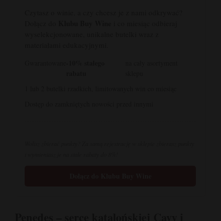
Czytasz o winie, a czy chcesz je z nami odkrywać?
Klubu Buy Wine
Dołącz do
i co miesiąc odbieraj
wyselekcjonowane, unikalne butelki wraz z
materiałami edukacyjnymi.
-10% stałego
Gwarantowane
na cały asortyment
rabatu
sklepu
1 lub 2 butelki rzadkich, limitowanych win co miesiąc
Dostęp do zamkniętych nowości przed innymi
Wolisz zbierać punkty? Za samą rejestrację w sklepie zbierasz punkty
i wymieniasz je na stałe rabaty do 8%!
Dołącz do Klubu Buy Wine
Penedes – serce katalońskiej Cavy i