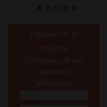
30 zł​
Odbierz
rabatu​
i otrzymuj od nas
najnowsze
informacje