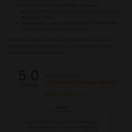
Cabernet Sauvignon
i
Merlot
– popularne
międzynarodowe odmiany, dające strukturalne, dobrze
zbudowane wina.
Tempranillo
Ull de Llebre
– znane w Katalonii jako
,
oferuje nuty dojrzałych wiśni i wanilii.
Niektóre winiarnie zaczęły eksperymentować z winami
naturalnymi i biodynamicznymi, co dodatkowo zwiększa
różnorodność oferty Penedes.
5.0
Na podstawie
274
opinii
z całego okresu
Ocena
Jak zbieramy opinie?
wyróżniona
Alicja
zweryfikowano
5/5, a przedtem dowcipna, interesująca i
dokształcająca rozmowa w literackiej