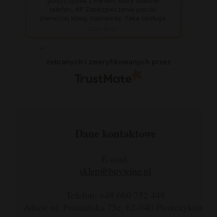
polszczyżnie z Panem, który odebrał
telefon, AP Zabezpieczenie paczki
pierwszej klasy, naprawdę. Taka obsługa
to skarb, dają z siebie 100 procent, aby
2024-03-07
zadowolić klienta. Świetnie, na czas. Nigdy
się nie zawiodłam, wyjątkowo rzetelna
firma.
zebranych i zweryfikowanych przez
Dane kontaktowe
E-mail:
sklep@buywine.pl
Telefon: +48 660 752 448
Adres: ul. Poznańska 75e, 62-040 Puszczykowo