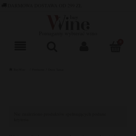
DARMOWA DOSTAWA OD 299 ZŁ
660 752 448
SKLEP@BUYWINE.PL
Pomagamy wybierać wino
BuyWine
Producent
Duzsi Tamas
Nie znaleziono produktów spełniających podane
kryteria.