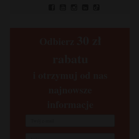
30 zł​
Odbierz
rabatu​
i otrzymuj od nas
najnowsze
informacje