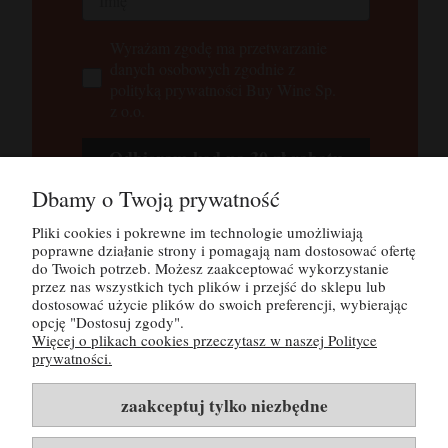
Wyrażam zgodę ma przetwarzanie
danych osobowych zgodnie z
polityką prywatności Buy Wine Sp.
z o.o.
Odbieram kod na 30 zł rabatu
Dbamy o Twoją prywatność
Tutaj możesz zapoznać się z
polityką
prywatności
Pliki cookies i pokrewne im technologie umożliwiają
poprawne działanie strony i pomagają nam dostosować ofertę
do Twoich potrzeb. Możesz zaakceptować wykorzystanie
przez nas wszystkich tych plików i przejść do sklepu lub
POMOC
dostosować użycie plików do swoich preferencji, wybierając
opcję "Dostosuj zgody".
Więcej o plikach cookies przeczytasz w naszej Polityce
MOJE KONTO
prywatności.
PŁATNOŚCI I DOSTAWA
zaakceptuj tylko niezbędne
INFORMACJE