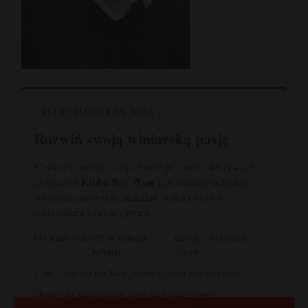
KLUB MIŁOŚNIKÓW WINA
Rozwiń swoją winiarską pasję
Czytasz o winie, a czy chcesz je z nami odkrywać?
Klubu Buy Wine
Dołącz do
i co miesiąc odbieraj
wyselekcjonowane, unikalne butelki wraz z
materiałami edukacyjnymi.
-10% stałego
Gwarantowane
na cały asortyment
rabatu
sklepu
1 lub 2 butelki rzadkich, limitowanych win co miesiąc
Dostęp do zamkniętych nowości przed innymi