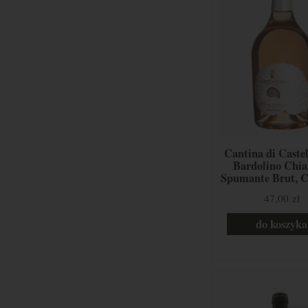
Cantina di Caste
Bardolino Chia
Spumante Brut, C
Rondinella, Mol
47,00 zł
Veneto, Wło
do koszyka