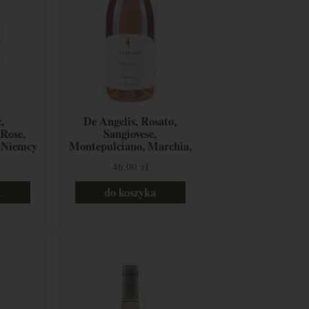
,
De Angelis, Rosato,
Rose,
Sangiovese,
 Niemcy
Montepulciano, Marchia,
Włochy
46,00 zł
a
do koszyka