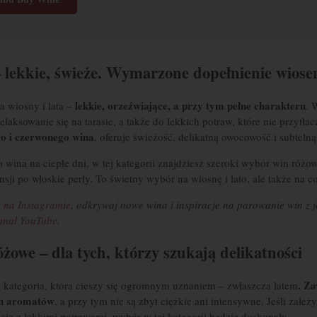
 lekkie, świeże. Wymarzone dopełnienie wiose
lekkie, orzeźwiające, a przy tym pełne charakteru
a wiosny i lata –
. 
elaksowanie się na tarasie, a także do lekkich potraw, które nie przytła
go i czerwonego wina
, oferuje świeżość, delikatną owocowość i subtelną 
o wina na ciepłe dni, w tej kategorii znajdziesz szeroki wybór win róż
sji po włoskie perły. To świetny wybór na wiosnę i lato, ale także na 
 na Instagramie
, odkrywaj nowe wina i inspiracje na parowanie win z je
anał YouTube
.
żowe – dla tych, którzy szukają delikatności
. Za
 kategoria, która cieszy się ogromnym uznaniem – zwłaszcza latem
ch aromatów
, a przy tym nie są zbyt ciężkie ani intensywne. Jeśli zależ
ię z lekkimi potrawami, wybór w tej kategorii będzie doskonały.