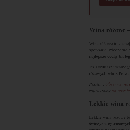
Wina różowe –
Wina różowe to esencj
spotkania, wieczorne r
najlepsze cechy białe
Jeśli szukasz idealneg
różowych win z Prowan
Psssttt…
Obserwuj nas
zapraszamy
na nasz k
Lekkie wina ró
Lekkie wina różowe to
świeżych, cytrusowy
świetnie komponować s