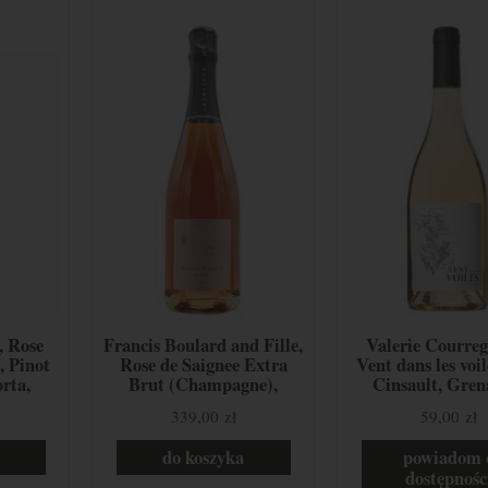
, Rose
Francis Boulard and Fille,
Valerie Courreg
, Pinot
Rose de Saignee Extra
Vent dans les voil
rta,
Brut (Champagne),
Cinsault, Gren
Meunier, Szampania,
Prowansja, Fr
339,00 zł
59,00 zł
Francja
do koszyka
powiadom 
dostępnośc