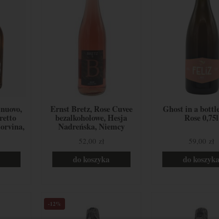
lnuovo,
Ernst Bretz, Rose Cuvee
Ghost in a bottle
retto
bezalkoholowe, Hesja
Rose 0,75l
orvina,
Nadreńska, Niemcy
inara,
52,00 zł
59,00 zł
chy
do koszyka
do koszyk
-12%