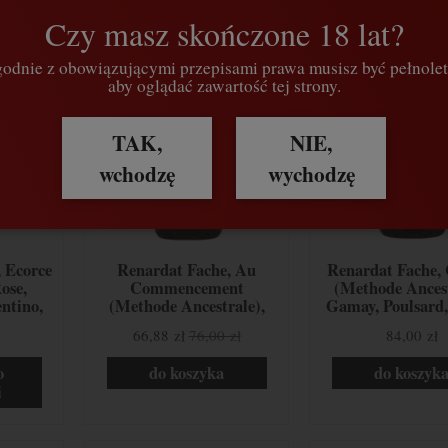
Czy masz skończone 18 lat?
odnie z obowiązującymi przepisami prawa musisz być pełnolet
aby oglądać zawartość tej strony.
TAK,
NIE,
wchodzę
wychodzę
, Ecorce
Renardat Fache, Au
Renardat Fache,
ose,
Commencement
(Methode Ancest
ntino,
(Methode Ancestrale),
Gamay, Poulsard,
sja,
Gamay, Poulsard, Bugey,
Francja
66,88 zł
76,00 zł
84,00 zł
Francja
o
do koszyka
do koszyk
i