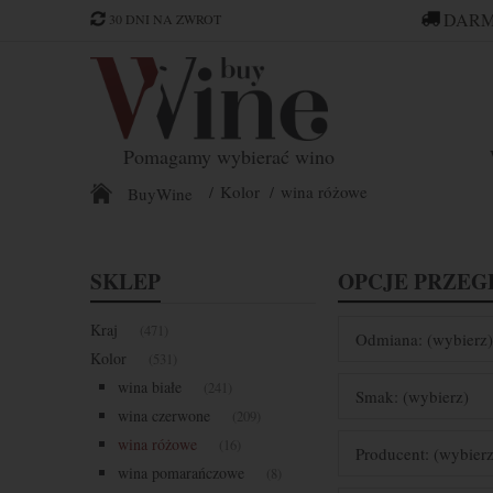
DARM
30 DNI NA ZWROT
Pomagamy wybierać wino
Kolor
wina różowe
BuyWine
SKLEP
OPCJE PRZEG
Kraj
(471)
Odmiana: (wybierz)
Kolor
(531)
wina białe
(241)
Smak: (wybierz)
wina czerwone
(209)
wina różowe
(16)
Producent: (wybierz
wina pomarańczowe
(8)