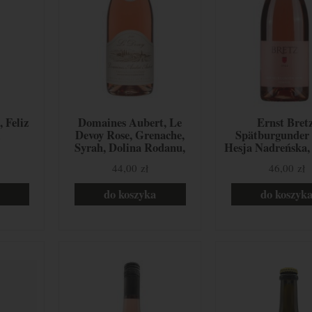
, Feliz
Domaines Aubert, Le
Ernst Bretz
l
Devoy Rose, Grenache,
Spätburgunder 
Syrah, Dolina Rodanu,
Hesja Nadreńska,
Francja
44,00 zł
46,00 zł
do koszyka
do koszyk