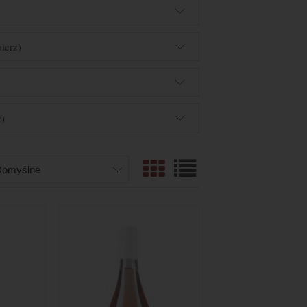
ierz)
)
z)