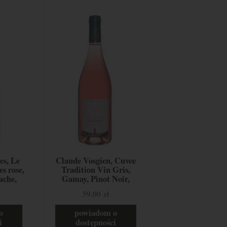
es, Le
Claude Vosgien, Cuvee
es rose,
Tradition Vin Gris,
ache,
Gamay, Pinot Noir,
ancja
Auxerrois, Lotaryngia,
59,00 zł
Francja
o
powiadom o
i
dostępności