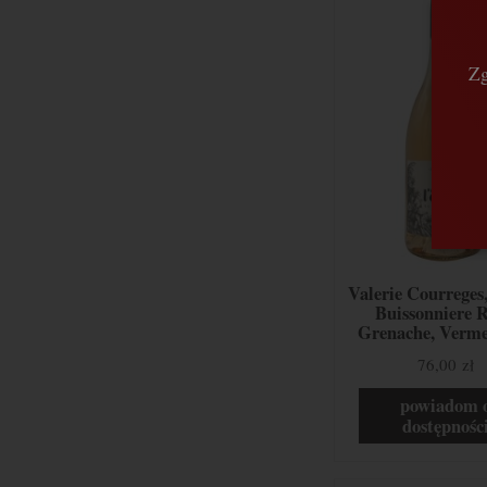
Zg
Valerie Courreges
Buissonniere R
Grenache, Verme
Syrah, Prowan
76,00 zł
Francja
powiadom 
dostępnośc