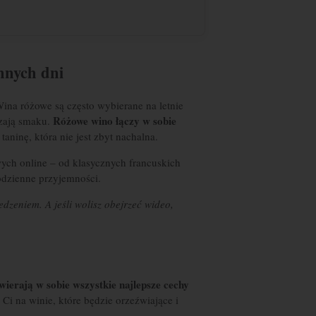
nnych dni
Wina różowe są często wybierane na letnie
Różowe wino łączy w sobie
czają smaku.
taninę, która nie jest zbyt nachalna.
owych online – od klasycznych francuskich
codzienne przyjemności.
dzeniem. A jeśli wolisz obejrzeć wideo,
wierają w sobie wszystkie najlepsze cechy
y Ci na winie, które będzie orzeźwiające i