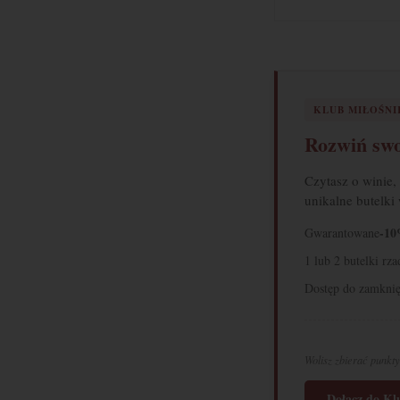
KLUB MIŁOŚN
Rozwiń swo
Czytasz o winie,
unikalne butelki
-10
Gwarantowane
1 lub 2 butelki rz
Dostęp do zamknię
Wolisz zbierać punkty
Dołącz do K