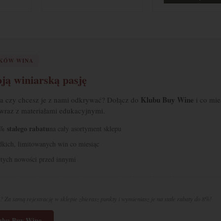
IKÓW WINA
ją winiarską pasję
Klubu Buy Wine
 a czy chcesz je z nami odkrywać? Dołącz do
i co mie
 wraz z materiałami edukacyjnymi.
% stałego rabatu
na cały asortyment sklepu
adkich, limitowanych win co miesiąc
tych nowości przed innymi
? Za samą rejestrację w sklepie zbierasz punkty i wymieniasz je na stałe rabaty do 8%!
lubu Buy Wine