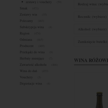
zestawy i vouchery
(59)
Rodzaj wina: (wybi
Smak
(471)
Zestawy win
(35)
Rocznik: (wybierz)
Polecamy
(483)
Subskrypcja wina
(4)
Alkohol: (wybierz)
Region
(474)
Odmiana
(465)
Zamknięcie butelki:
Producent
(469)
Przekąski do wina
(9)
Herbaty musujące
(7)
WINA RÓŻOW
Zawartość alkoholu
(466)
Wina do dań
(453)
Vouchery
(5)
Degustacje wina
(4)