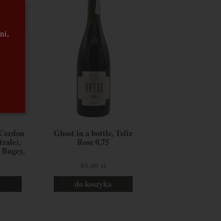
ni,
 Cerdon
Ghost in a bottle, Teliz
rale),
Rose 0,75
 Bugey,
89,00 zł
a
do koszyka