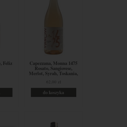
, Feliz
Capezzana, Monna 1475
Rosato, Sangiovese,
Merlot, Syrah, Toskania,
Włochy
62,00 zł
a
do koszyka