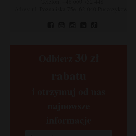
Telefon: +48 660 752 448
Adres: ul. Poznańska 75e, 62-040 Puszczykowo
30 zł​
Odbierz
rabatu​
i otrzymuj od nas
najnowsze
informacje