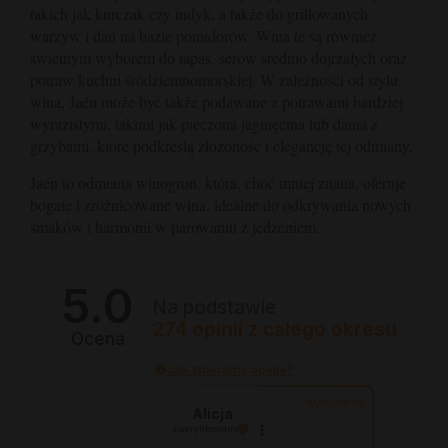
takich jak kurczak czy indyk, a także do grillowanych
warzyw i dań na bazie pomidorów. Wina te są również
świetnym wyborem do tapas, serów średnio dojrzałych oraz
potraw kuchni śródziemnomorskiej. W zależności od stylu
wina, Jaén może być także podawane z potrawami bardziej
wyrazistymi, takimi jak pieczona jagnięcina lub dania z
grzybami, które podkreślą złożoność i elegancję tej odmiany.
Jaén to odmiana winogron, która, choć mniej znana, oferuje
bogate i zróżnicowane wina, idealne do odkrywania nowych
smaków i harmonii w parowaniu z jedzeniem.
5.0
Na podstawie
274
opinii
z całego okresu
Ocena
Jak zbieramy opinie?
wyróżniona
Alicja
zweryfikowano