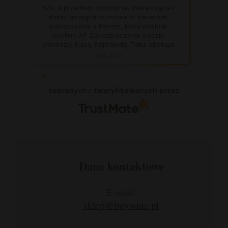
5/5, a przedtem dowcipna, interesująca i
dokształcająca rozmowa w literackiej
polszczyżnie z Panem, który odebrał
telefon, AP Zabezpieczenie paczki
pierwszej klasy, naprawdę. Taka obsługa
to skarb, dają z siebie 100 procent, aby
2024-03-07
zadowolić klienta. Świetnie, na czas. Nigdy
się nie zawiodłam, wyjątkowo rzetelna
firma.
zebranych i zweryfikowanych przez
Dane kontaktowe
E-mail:
sklep@buywine.pl