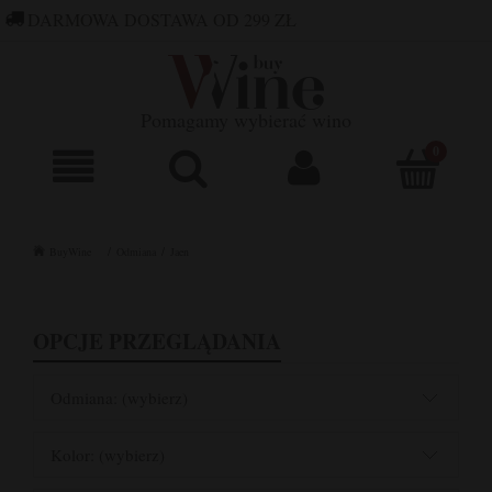
DARMOWA DOSTAWA OD 299 ZŁ
660 752 448
SKLEP@BUYWINE.PL
Pomagamy wybierać wino
BuyWine
Odmiana
Jaen
OPCJE PRZEGLĄDANIA
Odmiana: (wybierz)
Kolor: (wybierz)