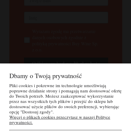
Wyrażam zgodę ma przetwarzanie
danych osobowych zgodnie z
polityką prywatności Buy Wine Sp.
z o.o.
Odbieram kod na 30 zł rabatu
Dbamy o Twoją prywatność
Tutaj możesz zapoznać się z
polityką
prywatności
Pliki cookies i pokrewne im technologie umożliwiają
poprawne działanie strony i pomagają nam dostosować ofertę
do Twoich potrzeb. Możesz zaakceptować wykorzystanie
przez nas wszystkich tych plików i przejść do sklepu lub
POMOC
dostosować użycie plików do swoich preferencji, wybierając
opcję "Dostosuj zgody".
Więcej o plikach cookies przeczytasz w naszej Polityce
MOJE KONTO
prywatności.