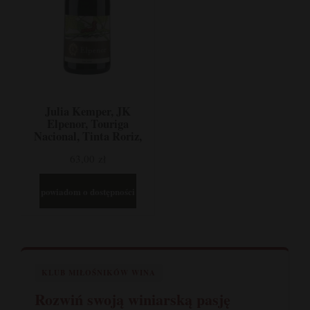
Julia Kemper, JK
Elpenor, Touriga
Nacional, Tinta Roriz,
Alfrocheiro, Jaen, Dao,
63,00 zł
Portugalia
powiadom o dostępności
KLUB MIŁOŚNIKÓW WINA
Rozwiń swoją winiarską pasję