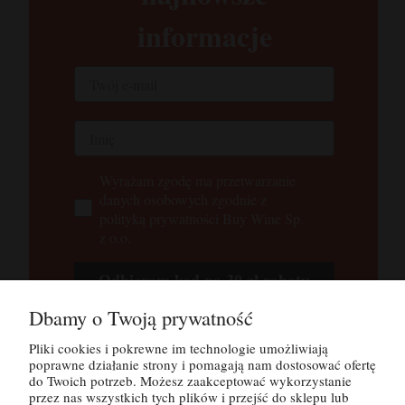
informacje
Wyrażam zgodę ma przetwarzanie
danych osobowych zgodnie z
polityką prywatności Buy Wine Sp.
z o.o.
Odbieram kod na 30 zł rabatu
Dbamy o Twoją prywatność
Tutaj możesz zapoznać się z
polityką
prywatności
Pliki cookies i pokrewne im technologie umożliwiają
poprawne działanie strony i pomagają nam dostosować ofertę
do Twoich potrzeb. Możesz zaakceptować wykorzystanie
przez nas wszystkich tych plików i przejść do sklepu lub