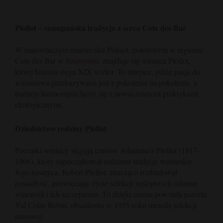
Piollot – szampańska tradycja z serca Cote des Bar
W malowniczym miasteczku Polisot, położonym w regionie
Cote des Bar w
Szampanii
, znajduje się winnica Piollot,
której historia sięga XIX wieku. To miejsce, gdzie pasja do
winiarstwa przekazywana jest z pokolenia na pokolenie, a
tradycja harmonijnie łączy się z nowoczesnymi praktykami
ekologicznymi.
Dziedzictwo rodziny Piollot
Początki winnicy sięgają czasów Athanase'a Piollot (1817-
1906), który zapoczątkował rodzinne tradycje winiarskie.
Jego następca, Robert Piollot, znacząco rozbudował
posiadłość, poświęcając życie selekcji najlepszych odmian
winorośli i ich szczepieniu. To dzięki niemu powstała parcela
Val Colas Robin, obsadzona w 1955 roku metodą selekcji
masowej.