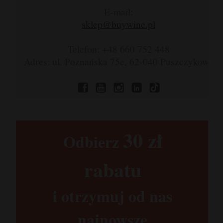
E-mail:
sklep@buywine.pl
Telefon: +48 660 752 448
Adres: ul. Poznańska 75e, 62-040 Puszczykowo
30 zł​
Odbierz
rabatu​
i otrzymuj od nas
najnowsze