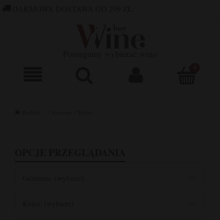
DARMOWA DOSTAWA OD 299 ZŁ
660 752 448
SKLEP@BUYWINE.PL
Pomagamy wybierać wino
BuyWine
Producent
Piollot
OPCJE PRZEGLĄDANIA
Odmiana: (wybierz)
Kolor: (wybierz)