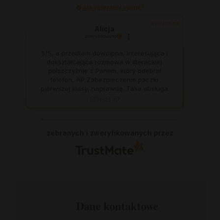
Jak zbieramy opinie?
wyróżniona
Alicja
zweryfikowano
5/5, a przedtem dowcipna, interesująca i
dokształcająca rozmowa w literackiej
polszczyżnie z Panem, który odebrał
telefon, AP Zabezpieczenie paczki
pierwszej klasy, naprawdę. Taka obsługa
to skarb, dają z siebie 100 procent, aby
2024-03-07
zadowolić klienta. Świetnie, na czas. Nigdy
się nie zawiodłam, wyjątkowo rzetelna
firma.
zebranych i zweryfikowanych przez
Dane kontaktowe