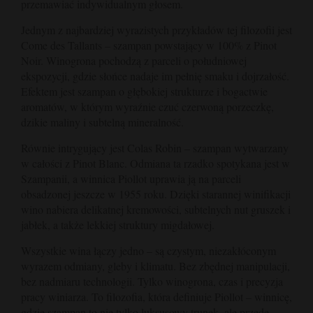
przemawiać indywidualnym głosem.
Jednym z najbardziej wyrazistych przykładów tej filozofii jest
Come des Tallants – szampan powstający w 100% z Pinot
Noir. Winogrona pochodzą z parceli o południowej
ekspozycji, gdzie słońce nadaje im pełnię smaku i dojrzałość.
Efektem jest szampan o głębokiej strukturze i bogactwie
aromatów, w którym wyraźnie czuć czerwoną porzeczkę,
dzikie maliny i subtelną mineralność.
Równie intrygujący jest Colas Robin – szampan wytwarzany
w całości z Pinot Blanc. Odmiana ta rzadko spotykana jest w
Szampanii, a winnica Piollot uprawia ją na parceli
obsadzonej jeszcze w 1955 roku. Dzięki starannej winifikacji
wino nabiera delikatnej kremowości, subtelnych nut gruszek i
jabłek, a także lekkiej struktury migdałowej.
Wszystkie wina łączy jedno – są czystym, niezakłóconym
wyrazem odmiany, gleby i klimatu. Bez zbędnej manipulacji,
bez nadmiaru technologii. Tylko winogrona, czas i precyzja
pracy winiarza. To filozofia, która definiuje Piollot – winnicę,
gdzie szampan to nie tylko luksusowy trunek, ale przede