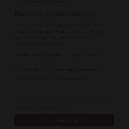
KLUB MIŁOŚNIKÓW WINA
Rozwiń swoją winiarską pasję
Czytasz o winie, a czy chcesz je z nami odkrywać?
Klubu Buy Wine
Dołącz do
i co miesiąc odbieraj
wyselekcjonowane, unikalne butelki wraz z
materiałami edukacyjnymi.
-10% stałego
Gwarantowane
na cały asortyment
rabatu
sklepu
1 lub 2 butelki rzadkich, limitowanych win co miesiąc
Dostęp do zamkniętych nowości przed innymi
Wolisz zbierać punkty? Za samą rejestrację w sklepie zbierasz punkty
i wymieniasz je na stałe rabaty do 8%!
Dołącz do Klubu Buy Wine