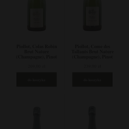
Piollot, Colas Robin
Piollot, Come des
Brut Nature
Tallants Brut Nature
(Champagne), Pinot
(Champagne), Pinot
Blanc, Szampania,
Noir, Szampania,
269,00 zł
239,00 zł
Francja
Francja
do koszyka
do koszyka