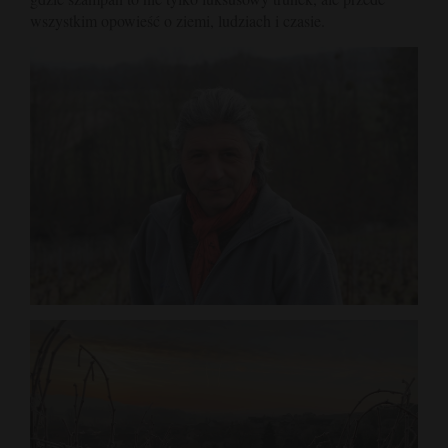
wszystkim opowieść o ziemi, ludziach i czasie.