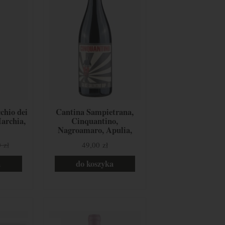
chio dei
Cantina Sampietrana,
Marchia,
Cinquantino,
Nagroamaro, Apulia,
Włochy
 zł
49,00 zł
a
do koszyka