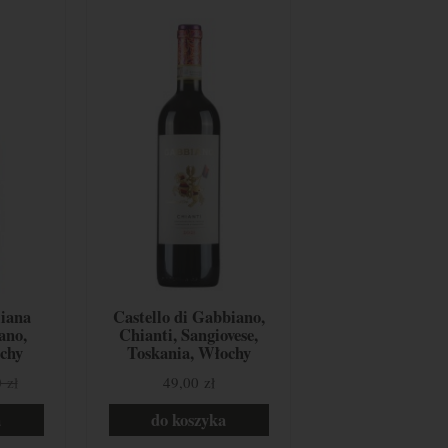
liana
Castello di Gabbiano,
ano,
Chianti, Sangiovese,
chy
Toskania, Włochy
 zł
49,00 zł
a
do koszyka