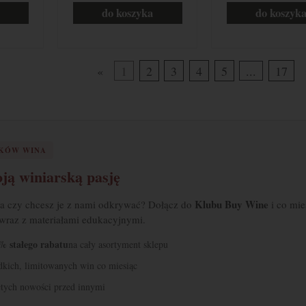
do koszyka
do koszyk
«
1
2
3
4
5
...
17
IKÓW WINA
ją winiarską pasję
Klubu Buy Wine
 a czy chcesz je z nami odkrywać? Dołącz do
i co mie
 wraz z materiałami edukacyjnymi.
% stałego rabatu
na cały asortyment sklepu
adkich, limitowanych win co miesiąc
tych nowości przed innymi