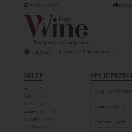
DARM
30 DNI NA ZWROT
Pomagamy wybierać wino
Polecamy
Wino na prezent
BuyWine
SKLEP
OPCJE PRZEG
Kraj
(471)
Odmiana: (wybierz)
Kolor
(531)
Smak
(471)
Smak: (wybierz)
Zestawy win
(35)
Polecamy
(483)
Producent: (wybierz
Prosecco
(2)