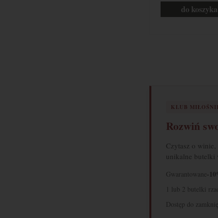
do koszyka
KLUB MIŁOŚN
Rozwiń swo
Czytasz o winie,
unikalne butelki
-10
Gwarantowane
1 lub 2 butelki rz
Dostęp do zamknię