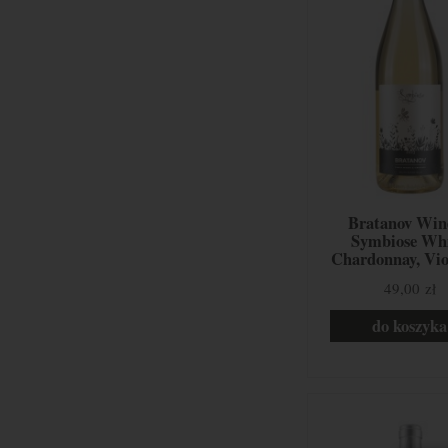
Bratanov Win
Symbiose Whi
Chardonnay, Vio
Tamianka, Nizina 
49,00 zł
Bułgaria
do koszyka