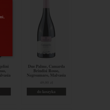
ni,
elini
Due Palme, Camarda
sso,
Brindisi Rosso,
lvasia
Negroamaro, Malvasia
Włochy
Nera, Apulia, Włochy
49,00 zł
a
do koszyka