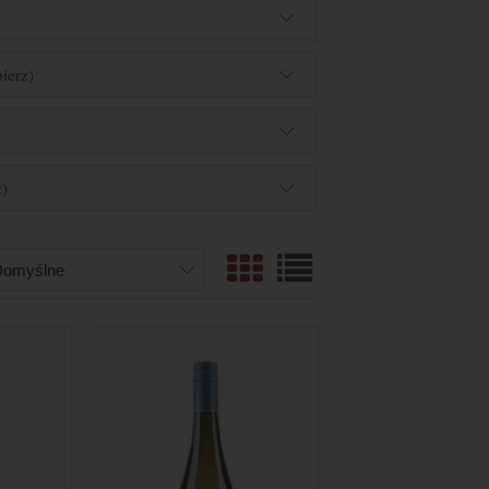
ierz)
)
z)