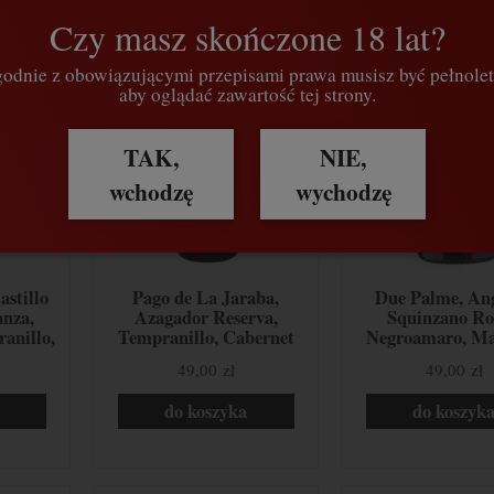
Czy masz skończone 18 lat?
odnie z obowiązującymi przepisami prawa musisz być pełnolet
aby oglądać zawartość tej strony.
TAK,
NIE,
wchodzę
wychodzę
astillo
Pago de La Jaraba,
Due Palme, Ang
anza,
Azagador Reserva,
Squinzano Ro
anillo,
Tempranillo, Cabernet
Negroamaro, Ma
ania
Sauvignon, Merlot, La
Nera, Apulia, 
49,00 zł
49,00 zł
Mancha, Hiszpania
do koszyka
do koszyk