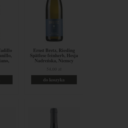
adillo
Ernst Bretz, Riesling
nillo,
Spätlese feinherb, Hesja
iano,
Nadreńska, Niemcy
ania
54,00 zł
a
do koszyka