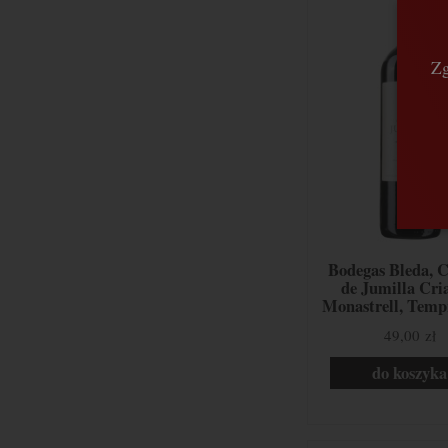
Zg
Bodegas Bleda, C
de Jumilla Cri
Monastrell, Tempr
Jumilla, Hiszp
49,00 zł
do koszyka