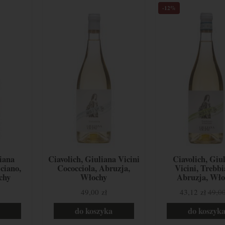
-12%
liana
Ciavolich, Giuliana Vicini
Ciavolich, Giu
ciano,
Cococciola, Abruzja,
Vicini, Trebbi
chy
Włochy
Abruzja, Wło
49,00 zł
43,12 zł
49,00
do koszyka
do koszyk