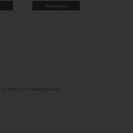
a
do koszyka
»
siąc odbieraj wyselekcjonowane,