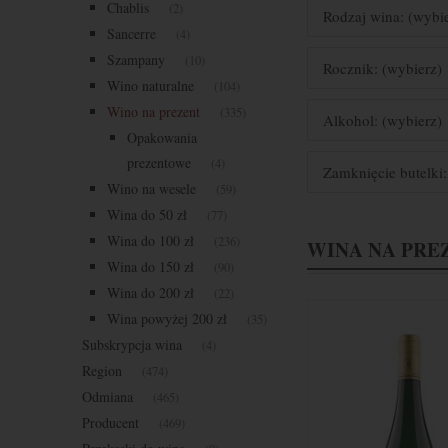
Chablis
(2)
Rodzaj wina: (wybi
Sancerre
(4)
Szampany
(10)
Rocznik: (wybierz)
Wino naturalne
(104)
Wino na prezent
(335)
Alkohol: (wybierz)
Opakowania
prezentowe
(4)
Zamknięcie butelki:
Wino na wesele
(59)
Wina do 50 zł
(77)
Wina do 100 zł
(236)
WINA NA PRE
Wina do 150 zł
(90)
Wina do 200 zł
(22)
Wina powyżej 200 zł
(35)
Subskrypcja wina
(4)
Region
(474)
Odmiana
(465)
Producent
(469)