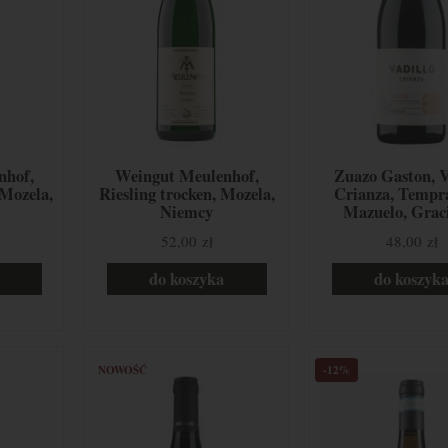
nhof,
Weingut Meulenhof,
Zuazo Gaston, V
 Mozela,
Riesling trocken, Mozela,
Crianza, Tempra
Niemcy
Mazuelo, Grac
Rioja, Hiszp
52,00 zł
48,00 zł
do koszyka
do koszyk
NOWOŚĆ
-12%