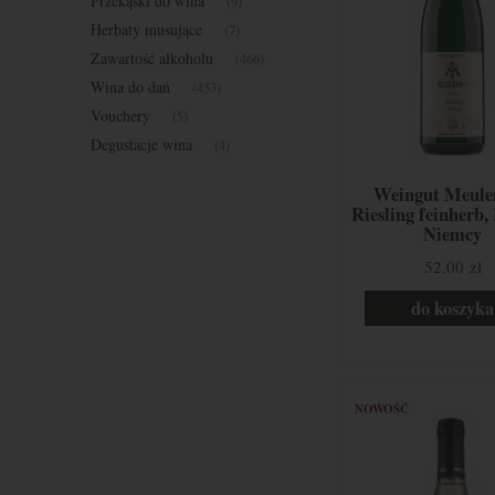
Przekąski do wina
(9)
Herbaty musujące
(7)
Zawartość alkoholu
(466)
Wina do dań
(453)
Vouchery
(5)
Degustacje wina
(4)
Weingut Meule
Riesling feinherb,
Niemcy
52,00 zł
do koszyka
NOWOŚĆ