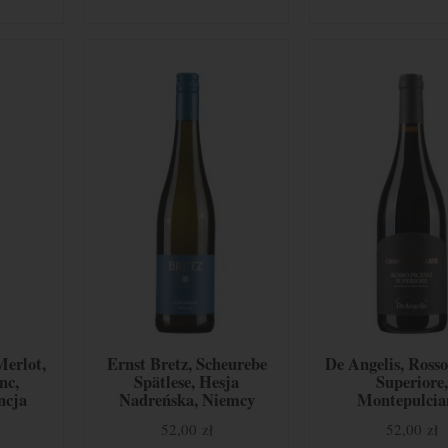
Merlot,
Ernst Bretz, Scheurebe
De Angelis, Rosso
nc,
Spätlese, Hesja
Superiore,
ncja
Nadreńska, Niemcy
Montepulcia
Sangiovese, Mar
52,00 zł
52,00 zł
Włochy