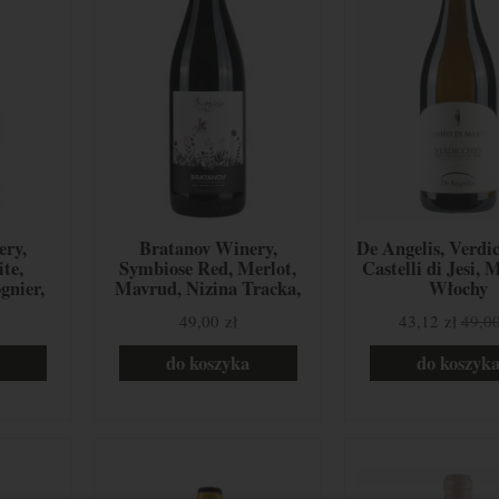
ery,
Bratanov Winery,
De Angelis, Verdic
te,
Symbiose Red, Merlot,
Castelli di Jesi, 
gnier,
Mavrud, Nizina Tracka,
Włochy
Tracka,
Bułgaria
49,00 zł
43,12 zł
49,00
do koszyka
do koszyk