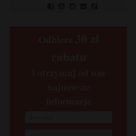
30 zł​
Odbierz
rabatu​
i otrzymuj od nas
najnowsze
informacje