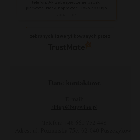
telefon, AP Zabezpieczenie paczki
pierwszej klasy, naprawdę. Taka obsługa
to skarb, dają z siebie 100 procent, aby
2024-03-07
zadowolić klienta. Świetnie, na czas. Nigdy
się nie zawiodłam, wyjątkowo rzetelna
firma.
zebranych i zweryfikowanych przez
Dane kontaktowe
E-mail:
sklep@buywine.pl
Telefon: +48 660 752 448
Adres: ul. Poznańska 75e, 62-040 Puszczykowo