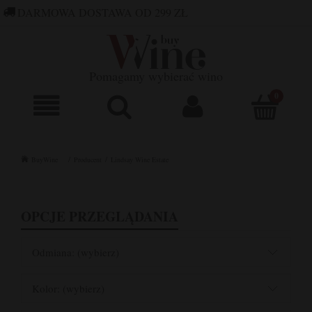
DARMOWA DOSTAWA OD 299 ZŁ
660 752 448
SKLEP@BUYWINE.PL
Pomagamy wybierać wino
BuyWine
Producent
Lindsay Wine Estate
OPCJE PRZEGLĄDANIA
Odmiana: (wybierz)
Kolor: (wybierz)