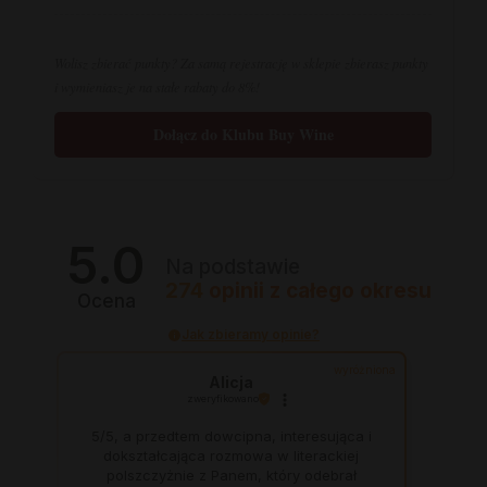
Wolisz zbierać punkty? Za samą rejestrację w sklepie zbierasz punkty
i wymieniasz je na stałe rabaty do 8%!
Dołącz do Klubu Buy Wine
5.0
Na podstawie
274
opinii
z całego okresu
Ocena
Jak zbieramy opinie?
wyróżniona
Alicja
zweryfikowano
5/5, a przedtem dowcipna, interesująca i
dokształcająca rozmowa w literackiej
polszczyżnie z Panem, który odebrał