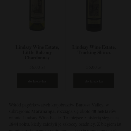
Lindsay Wine Estate,
Lindsay Wine Estate,
Little Balcony
Trucking Shiraz
Chardonnay
56,00 zł
56,00 zł
do koszyka
do koszyka
Wśród pagórkowatych krajobrazów Barossa Valley, w
Marananga
40 hektarów
subregionie
, rozciąga się około
winnic Lindsay Wine Estate. To miejsce z historią sięgającą
1844 roku
, kiedy założyli je szkoccy osadnicy. Z biegiem lat
winnica rosła razem z regionem, stając się szanowaną częścią