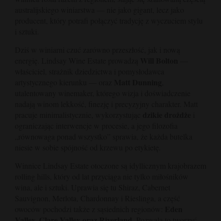
australijskiego winiarstwa — nie jako gigant, lecz jako
producent, który potrafi połączyć tradycję z wyczuciem stylu
i sztuki.
Dziś w winiarni czuć zarówno przeszłość, jak i nową
Will Bolton
energię. Lindsay Wine Estate prowadzą
—
właściciel, strażnik dziedzictwa i pomysłodawca
Matt Dunning
artystycznego kierunku — oraz
,
utalentowany winemaker, którego wizja i doświadczenie
nadają winom lekkość, finezję i precyzyjny charakter. Matt
dzikie drożdże
pracuje minimalistycznie, wykorzystując
i
ograniczając interwencje w procesie, a jego filozofia
„równowaga ponad wszystko” sprawia, że każda butelka
niesie w sobie spójność od krzewu po etykietę.
Winnice Lindsay Estate otoczone są idyllicznym krajobrazem
rolling hills, który od lat przyciąga nie tylko miłośników
wina, ale i sztuki. Uprawia się tu Shiraz, Cabernet
Sauvignon, Merlota, Chardonnay i Rieslinga, a część
Eden
owoców pochodzi także z sąsiednich regionów:
Valley, Clare Valley oraz Riverland
. Pozwala to tworzyć