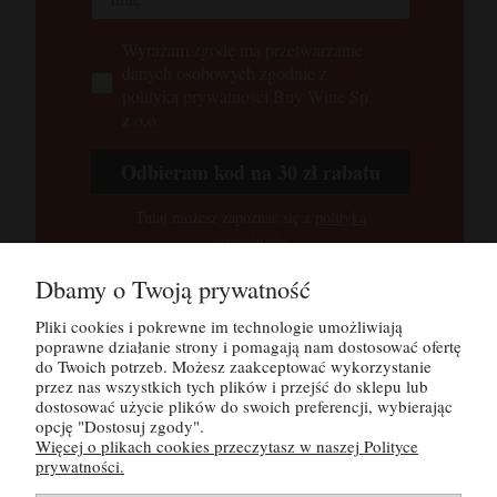
Wyrażam zgodę ma przetwarzanie
danych osobowych zgodnie z
polityką prywatności Buy Wine Sp.
z o.o.
Odbieram kod na 30 zł rabatu
Tutaj możesz zapoznać się z
polityką
prywatności
Dbamy o Twoją prywatność
Pliki cookies i pokrewne im technologie umożliwiają
POMOC
poprawne działanie strony i pomagają nam dostosować ofertę
do Twoich potrzeb. Możesz zaakceptować wykorzystanie
MOJE KONTO
przez nas wszystkich tych plików i przejść do sklepu lub
dostosować użycie plików do swoich preferencji, wybierając
opcję "Dostosuj zgody".
PŁATNOŚCI I DOSTAWA
Więcej o plikach cookies przeczytasz w naszej Polityce
prywatności.
INFORMACJE