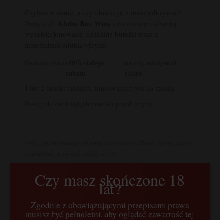
Czytasz o winie, a czy chcesz je z nami odkrywać?
Klubu Buy Wine
Dołącz do
i co miesiąc odbieraj
wyselekcjonowane, unikalne butelki wraz z
materiałami edukacyjnymi.
-10% stałego
Gwarantowane
na cały asortyment
rabatu
sklepu
1 lub 2 butelki rzadkich, limitowanych win co miesiąc
Dostęp do zamkniętych nowości przed innymi
Wolisz zbierać punkty? Za samą rejestrację w sklepie zbierasz punkty
i wymieniasz je na stałe rabaty do 8%!
Czy masz skończone 18
Dołącz do Klubu Buy Wine
lat?
Zgodnie z obowiązującymi przepisami prawa
musisz być pełnoletni, aby oglądać zawartość tej
Pochodzenie nazwy Alfrocheiro