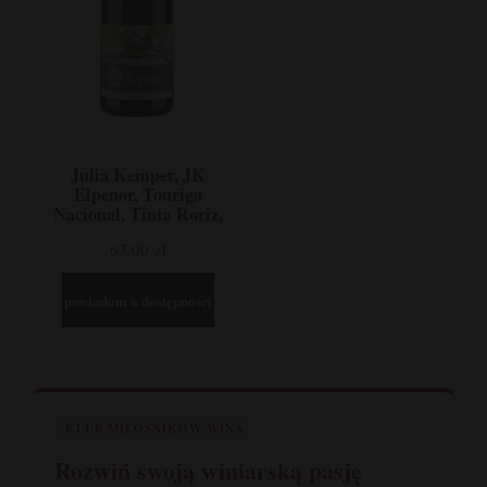
Julia Kemper, JK
Elpenor, Touriga
Nacional, Tinta Roriz,
Alfrocheiro, Jaen, Dao,
63,00 zł
Portugalia
powiadom o dostępności
KLUB MIŁOŚNIKÓW WINA
Rozwiń swoją winiarską pasję