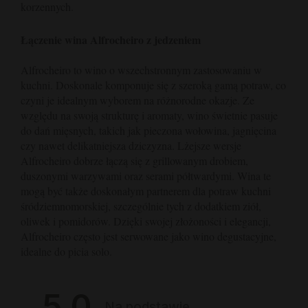
korzennych.
Łączenie wina Alfrocheiro z jedzeniem
Alfrocheiro to wino o wszechstronnym zastosowaniu w
kuchni. Doskonale komponuje się z szeroką gamą potraw, co
czyni je idealnym wyborem na różnorodne okazje. Ze
względu na swoją strukturę i aromaty, wino świetnie pasuje
do dań mięsnych, takich jak pieczona wołowina, jagnięcina
czy nawet delikatniejsza dziczyzna. Lżejsze wersje
Alfrocheiro dobrze łączą się z grillowanym drobiem,
duszonymi warzywami oraz serami półtwardymi. Wina te
mogą być także doskonałym partnerem dla potraw kuchni
śródziemnomorskiej, szczególnie tych z dodatkiem ziół,
oliwek i pomidorów. Dzięki swojej złożoności i elegancji,
Alfrocheiro często jest serwowane jako wino degustacyjne,
idealne do picia solo.
5.0
Na podstawie