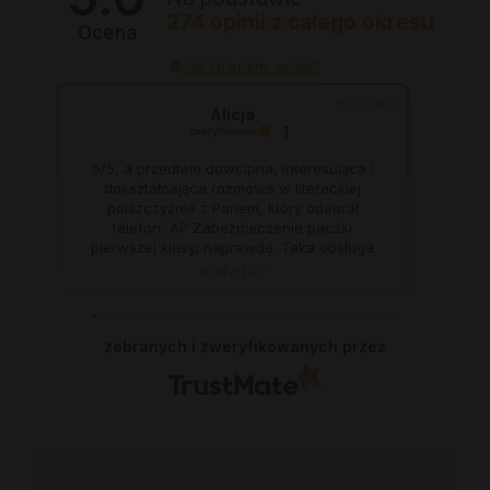
274
opinii
z całego okresu
Ocena
Jak zbieramy opinie?
wyróżniona
Alicja
zweryfikowano
5/5, a przedtem dowcipna, interesująca i
dokształcająca rozmowa w literackiej
polszczyżnie z Panem, który odebrał
telefon, AP Zabezpieczenie paczki
pierwszej klasy, naprawdę. Taka obsługa
to skarb, dają z siebie 100 procent, aby
2024-03-07
zadowolić klienta. Świetnie, na czas. Nigdy
się nie zawiodłam, wyjątkowo rzetelna
firma.
zebranych i zweryfikowanych przez