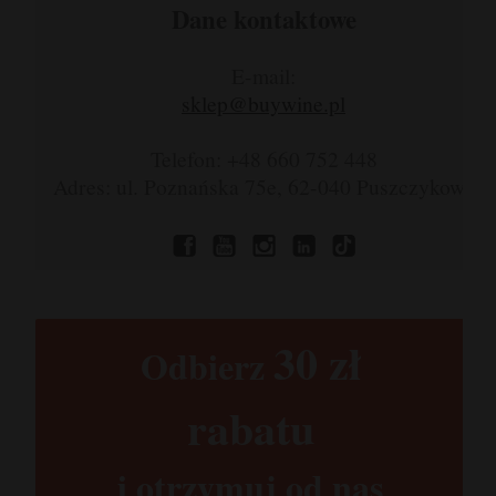
Dane kontaktowe
E-mail:
sklep@buywine.pl
Telefon: +48 660 752 448
Adres: ul. Poznańska 75e, 62-040 Puszczykowo
30 zł​
Odbierz
rabatu​
i otrzymuj od nas