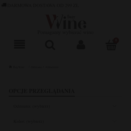
DARMOWA DOSTAWA OD 299 ZŁ
660 752 448
SKLEP@BUYWINE.PL
Pomagamy wybierać wino
BuyWine
Odmiana
Alfrocheiro
OPCJE PRZEGLĄDANIA
Odmiana: (wybierz)
Kolor: (wybierz)