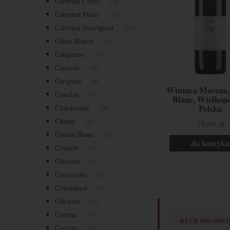
Cabernet Cortis
(2)
Cabernet Franc
(16)
Cabernet Sauvignon
(27)
Caino Blanco
(1)
Calagrano
(1)
Canaiolo
(5)
Carignan
(9)
Winnica Morena,
Castelao
(4)
Blanc, Wielkopo
Chardonnay
Polska
(38)
Chasan
(1)
79,00 zł
Chenin Blanc
(13)
do koszyka
Cinsault
(2)
Clairette
(1)
Cococciola
(3)
Colombard
(1)
Colorino
(1)
Cortese
(1)
KLUB MIŁOŚN
Corvina
(8)