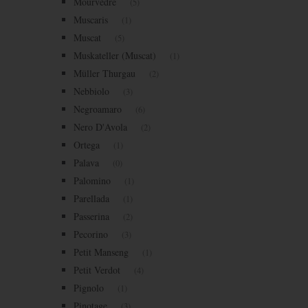
Mourvèdre
(5)
Muscaris
(1)
Muscat
(5)
Muskateller (Muscat)
(1)
Müller Thurgau
(2)
Nebbiolo
(3)
Negroamaro
(6)
Nero D'Avola
(2)
Ortega
(1)
Palava
(0)
Palomino
(1)
Parellada
(1)
Passerina
(2)
Pecorino
(3)
Petit Manseng
(1)
Petit Verdot
(4)
Pignolo
(1)
Pinotage
(3)