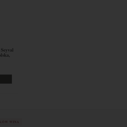
 Seyval
lska,
IKÓW WINA