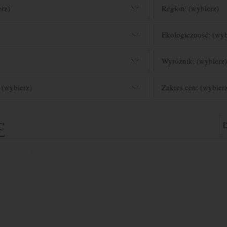
erz)
Region: (wybierz)
Ekologiczność: (wyb
Wyróżnik: (wybierz
 (wybierz)
Zakres cen: (wybier
C