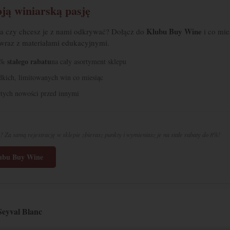
ją winiarską pasję
Klubu Buy Wine
 a czy chcesz je z nami odkrywać? Dołącz do
i co mie
 wraz z materiałami edukacyjnymi.
% stałego rabatu
na cały asortyment sklepu
adkich, limitowanych win co miesiąc
tych nowości przed innymi
? Za samą rejestrację w sklepie zbierasz punkty i wymieniasz je na stałe rabaty do 8%!
lubu Buy Wine
Seyval Blanc