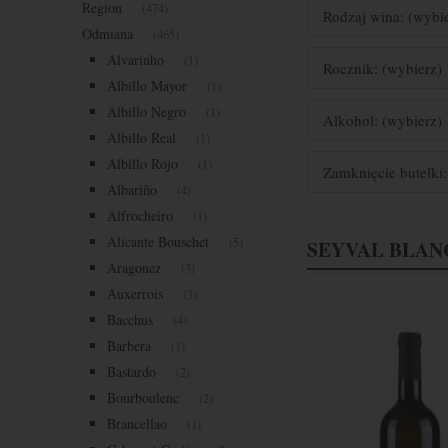
Region
(474)
Rodzaj wina: (wybi
Odmiana
(465)
Alvarinho
(1)
Rocznik: (wybierz)
Albillo Mayor
(1)
Albillo Negro
(1)
Alkohol: (wybierz)
Albillo Real
(1)
Albillo Rojo
(1)
Zamknięcie butelki:
Albariño
(4)
Alfrocheiro
(1)
Alicante Bouschet
(5)
SEYVAL BLAN
Aragonez
(3)
Auxerrois
(3)
Bacchus
(4)
Barbera
(1)
Bastardo
(2)
Bourboulenc
(2)
Brancellao
(1)