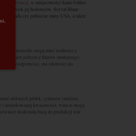
roku we
Francji
, w miejscowości Saint-Vallier.
iter nazwisk jej hodowców. Seyval Blanc
nia, Kanada czy północne stany USA, a także
ni,
ycyjne winoroślie mogą mieć trudności z
al Blanc jest jednym z filarów tamtejszego
jej mrozoodporności, ma zdolności do
tami zielonych jabłek, cytrusów (melona,
rze i umiarkowanej kwasowości, wina te mogą
t również doskonałą bazą do produkcji win