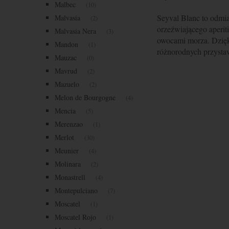
Malbec
(10)
Seyval Blanc to odmia
Malvasia
(2)
orzeźwiającego aperiti
Malvasia Nera
(3)
owocami morza. Dzięk
Mandon
(1)
różnorodnych przysta
Mauzac
(0)
Mavrud
(2)
Mazuelo
(2)
Melon de Bourgogne
(4)
Mencia
(5)
Merenzao
(1)
Merlot
(30)
Meunier
(4)
Molinara
(2)
Monastrell
(4)
Montepulciano
(7)
Moscatel
(1)
Moscatel Rojo
(1)