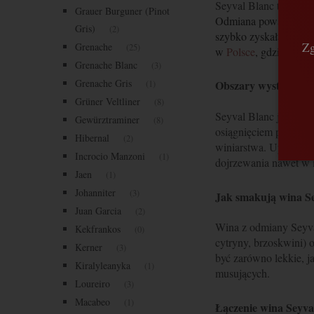
Seyval Blanc to miesz
Grauer Burguner (Pinot
Odmiana powstała ze 
Gris)
(2)
szybko zyskała popula
Zg
Grenache
(25)
w
Polsce
, gdzie stała
Grenache Blanc
(3)
Grenache Gris
Obszary występowan
(1)
Grüner Veltliner
(8)
Seyval Blanc jest odm
Gewürztraminer
(8)
osiągnięciem pełnej do
Hibernal
(2)
winiarstwa. Uprawiana
Incrocio Manzoni
(1)
dojrzewania nawet w 
Jaen
(1)
Johanniter
(3)
Jak smakują wina S
Juan Garcia
(2)
Wina z odmiany Seyval
Kekfrankos
(0)
cytryny, brzoskwini) 
Kerner
(3)
być zarówno lekkie, j
Kiralyleanyka
(1)
musujących.
Loureiro
(3)
Macabeo
(1)
Łączenie wina Seyva