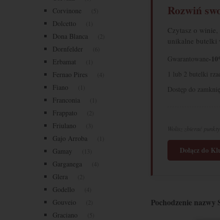
Rozwiń swo
Corvinone
(5)
Dolcetto
(1)
Czytasz o winie,
Dona Blanca
(2)
unikalne butelki
Dornfelder
(6)
-10
Gwarantowane
Erbamat
(1)
1 lub 2 butelki rz
Fernao Pires
(4)
Fiano
(1)
Dostęp do zamknię
Franconia
(1)
Frappato
(2)
Friulano
(3)
Wolisz zbierać punkty
Gajo Arroba
(1)
Dołącz do K
Gamay
(13)
Garganega
(4)
Glera
(2)
Godello
(4)
Pochodzenie nazwy 
Gouveio
(2)
Graciano
(5)