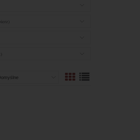
ierz)
)
z)