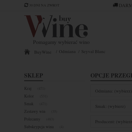
DARM
30 DNI NA ZWROT
Pomagamy wybierać wino
Odmiana
Seyval Blanc
BuyWine
SKLEP
OPCJE PRZEG
Kraj
(471)
Odmiana: (wybierz)
Kolor
(531)
Smak
(471)
Smak: (wybierz)
Zestawy win
(35)
Polecamy
(483)
Producent: (wybierz
Subskrypcja wina
(4)