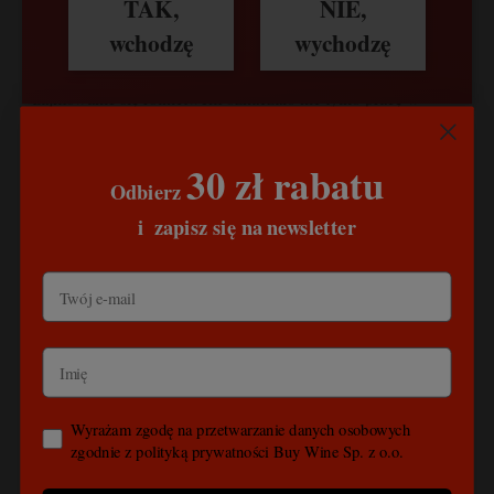
TAK,
NIE,
Azienda Mario Giribaldi została założona na początku XX
wchodzę
wychodzę
wieku, a teraz prowadzi ją już trzecie pokolenie winiarzy.
Praca w owych czasach w
Piemoncie
była ciężka, a
zajmowanie się rolnictwem oznaczało nie tylko pracę w
jednej z niewielu dziedzin gospodarki, ale przede wszystkim
było powodem do dumy z bliskich związków z ziemią, która
30 zł rabatu
wielokrotnie stawała się powodem ogromnych cierpień.
Odbierz
Mimo to, ludzie poświęcali się dla ziemi. Dziś, podążając za
​
tradycją i za miłością do czegoś tak prawdziwego i żywego
i
zapisz się na newsletter
jak wino, z taką samą pasją rodzina Giribaldi kontynuuje
dzieło zapoczątkowane przez ojców i dziadków.
Wyrażam zgodę na przetwarzanie danych osobowych
zgodnie z polityką prywatności Buy Wine Sp. z o.o.