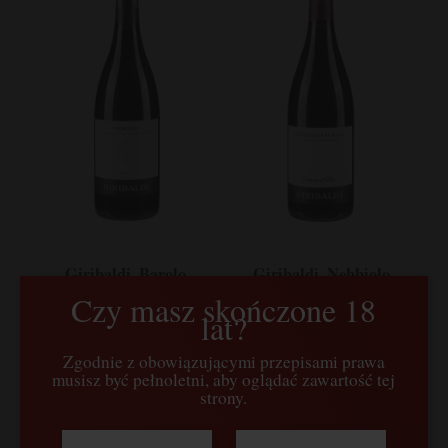
Giribaldi, Barolo,
Giribaldi, Nebbiolo
Nebbiolo, Piemont,
d'Alba, Nebbiolo,
Czy masz skończone 18
Włochy
Piemont, Włochy
lat?
269,00 zł
94,00 zł
Zgodnie z obowiązującymi przepisami prawa
musisz być pełnoletni, aby oglądać zawartość tej
do koszyka
do koszyka
strony.