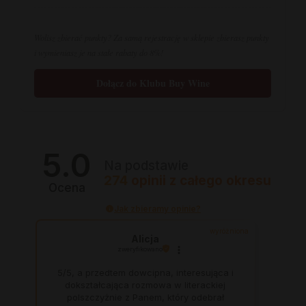
Wolisz zbierać punkty? Za samą rejestrację w sklepie zbierasz punkty
i wymieniasz je na stałe rabaty do 8%!
Dołącz do Klubu Buy Wine
5.0
Na podstawie
274
opinii
z całego okresu
Ocena
Jak zbieramy opinie?
wyróżniona
Alicja
zweryfikowano
5/5, a przedtem dowcipna, interesująca i
dokształcająca rozmowa w literackiej
polszczyżnie z Panem, który odebrał