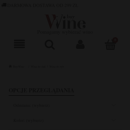
DARMOWA DOSTAWA OD 299 ZŁ
660 752 448
SKLEP@BUYWINE.PL
Pomagamy wybierać wino
BuyWine
Wina do dań
Wina do ryb
OPCJE PRZEGLĄDANIA
Odmiana: (wybierz)
Kolor: (wybierz)