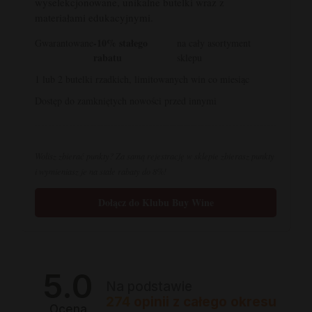
wyselekcjonowane, unikalne butelki wraz z
materiałami edukacyjnymi.
-10% stałego
Gwarantowane
na cały asortyment
rabatu
sklepu
1 lub 2 butelki rzadkich, limitowanych win co miesiąc
Dostęp do zamkniętych nowości przed innymi
Wolisz zbierać punkty? Za samą rejestrację w sklepie zbierasz punkty
i wymieniasz je na stałe rabaty do 8%!
Dołącz do Klubu Buy Wine
5.0
Na podstawie
274
opinii
z całego okresu
Ocena