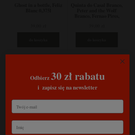
Ghost in a bottle, Feliz
Quinta do Casal Branco,
Blanc 0,375l
Peter and the Wolf
Branco, Fernao Pires,
Gouveio, Alvarinho,
39,00 zł
39,00 zł
Muscat, Tejo, Portugalia
do koszyka
do koszyka
30 zł rabatu
Odbierz
​
i
zapisz się na newsletter