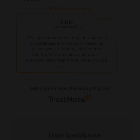
Jak zbieramy opinie?
wyróżniona
Alicja
zweryfikowano
5/5, a przedtem dowcipna, interesująca i
dokształcająca rozmowa w literackiej
polszczyżnie z Panem, który odebrał
telefon, AP Zabezpieczenie paczki
pierwszej klasy, naprawdę. Taka obsługa
to skarb, dają z siebie 100 procent, aby
2024-03-07
zadowolić klienta. Świetnie, na czas. Nigdy
się nie zawiodłam, wyjątkowo rzetelna
firma.
zebranych i zweryfikowanych przez
Dane kontaktowe