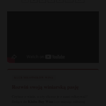
KLUB MIŁOŚNIKÓW WINA
Rozwiń swoją winiarską pasję
Czytasz o winie, a czy chcesz je z nami odkrywać?
Klubu Buy Wine
Dołącz do
i co miesiąc odbieraj