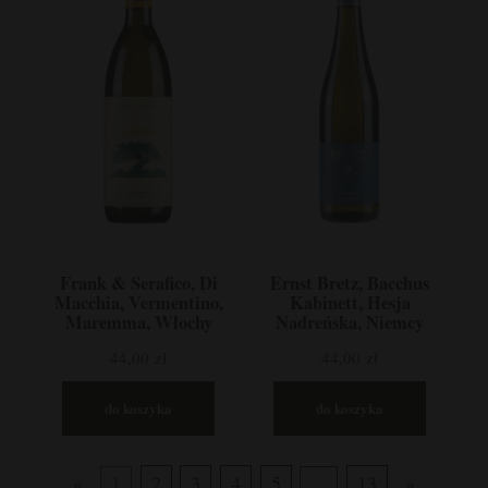
Frank & Serafico, Di
Ernst Bretz, Bacchus
Macchia, Vermentino,
Kabinett, Hesja
Maremma, Włochy
Nadreńska, Niemcy
44,00 zł
44,00 zł
do koszyka
do koszyka
«
1
2
3
4
5
...
13
»