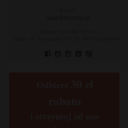
E-mail:
sklep@buywine.pl
Telefon: +48 660 752 448
Adres: ul. Poznańska 75e, 62-040 Puszczykowo
30 zł​
Odbierz
rabatu​
i otrzymuj od nas