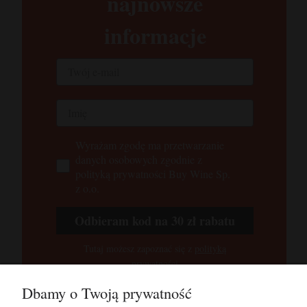
najnowsze
informacje
Wyrażam zgodę ma przetwarzanie
danych osobowych zgodnie z
polityką prywatności Buy Wine Sp.
z o.o.
Odbieram kod na 30 zł rabatu
Tutaj możesz zapoznać się z
polityką
prywatności
Dbamy o Twoją prywatność