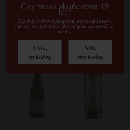
Czy masz skończone 18
Włochy
37,00 zł
39,00 zł
lat?
Zgodnie z obowiązującymi przepisami prawa
do koszyka
do koszyka
musisz być pełnoletni, aby oglądać zawartość tej
strony.
TAK,
NIE,
wchodzę
wychodzę