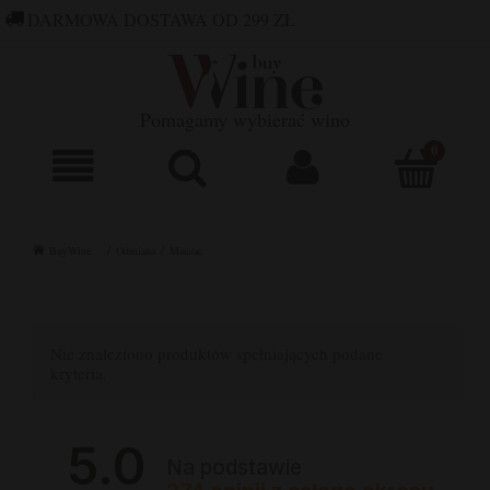
DARMOWA DOSTAWA OD 299 ZŁ
660 752 448
SKLEP@BUYWINE.PL
Pomagamy wybierać wino
BuyWine
Odmiana
Mauzac
Nie znaleziono produktów spełniających podane
kryteria.
5.0
Na podstawie