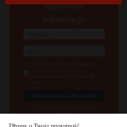
najnowsze
informacje
Wyrażam zgodę ma przetwarzanie
danych osobowych zgodnie z
polityką prywatności Buy Wine Sp.
z o.o.
Odbieram kod na 30 zł rabatu
Tutaj możesz zapoznać się z
polityką
prywatności
Dbamy o Twoją prywatność