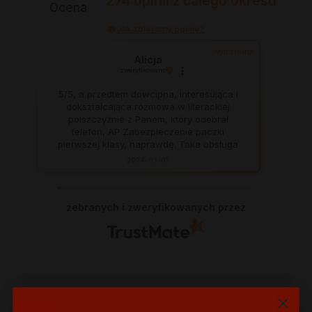
274
opinii
z całego okresu
Ocena
Jak zbieramy opinie?
wyróżniona
Alicja
zweryfikowano
5/5, a przedtem dowcipna, interesująca i
dokształcająca rozmowa w literackiej
polszczyżnie z Panem, który odebrał
telefon, AP Zabezpieczenie paczki
pierwszej klasy, naprawdę. Taka obsługa
to skarb, dają z siebie 100 procent, aby
2024-03-07
zadowolić klienta. Świetnie, na czas. Nigdy
się nie zawiodłam, wyjątkowo rzetelna
firma.
zebranych i zweryfikowanych przez
Dane kontaktowe