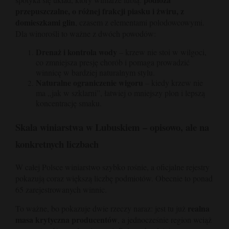
przepuszczalne, o różnej frakcji piasku i żwiru, z
domieszkami glin
, czasem z elementami polodowcowymi.
Dla winorośli to ważne z dwóch powodów:
Drenaż i kontrola wody
– krzew nie stoi w wilgoci,
co zmniejsza presję chorób i pomaga prowadzić
winnicę w bardziej naturalnym stylu.
Naturalne ograniczenie wigoru
– kiedy krzew nie
ma „jak w szklarni”, łatwiej o mniejszy plon i lepszą
koncentrację smaku.
Skala winiarstwa w Lubuskiem – opisowo, ale na
konkretnych liczbach
W całej Polsce winiarstwo szybko rośnie, a oficjalne rejestry
pokazują coraz większą liczbę podmiotów. Obecnie to ponad
65 zarejestrowanych winnic.
realna
To ważne, bo pokazuje dwie rzeczy naraz: jest tu już
masa krytyczna producentów
, a jednocześnie region wciąż