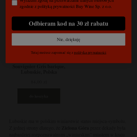
Wyrażam zgodę na przetwarzanie danych osobowych
zgodnie z polityką prywatności Buy Wine Sp. z o.o.
Odbieram kod na 30 zł rabatu
Nie, dziękuję
Tutaj możesz zapoznać się z
polityką prywatności
Winnica Saganum,
Souvignier Gris barique,
Lubuskie, Polska
84,00 zł
do koszyka
Lubuskie ma w polskim winiarstwie status miejsca-symbolu.
Zielona Góra
Z jednej strony dlatego, że
przez dekady była
najbardziej rozpoznawalnym „winiarskim” miastem w kraju