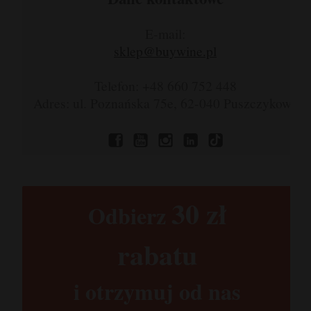
E-mail:
sklep@buywine.pl
Telefon: +48 660 752 448
Adres: ul. Poznańska 75e, 62-040 Puszczykowo
30 zł​
Odbierz
rabatu​
i otrzymuj od nas