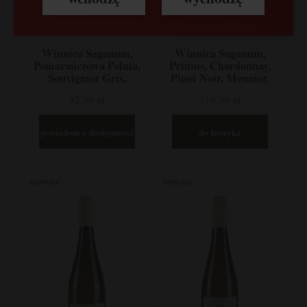
Winnica Saganum,
Winnica Saganum,
Pomarańczowa Pełnia,
Primus, Chardonnay,
Souvignier Gris,
Pinot Noir, Meunier,
Gewuerztraminer,
Riesling, Lubuskie,
92,00 zł
119,00 zł
Solaris, Lubuskie,
Polska
Polska
powiadom o dostępności
do koszyka
NOWOŚĆ
NOWOŚĆ