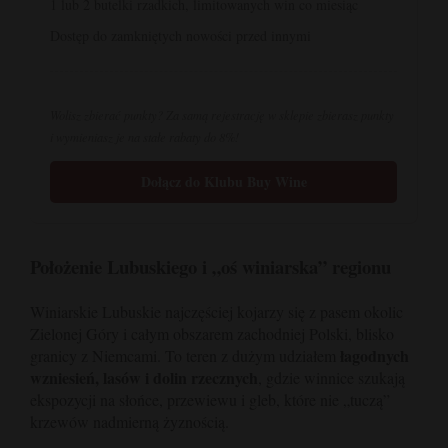
1 lub 2 butelki rzadkich, limitowanych win co miesiąc
Dostęp do zamkniętych nowości przed innymi
Wolisz zbierać punkty? Za samą rejestrację w sklepie zbierasz punkty
i wymieniasz je na stałe rabaty do 8%!
Dołącz do Klubu Buy Wine
Położenie Lubuskiego i „oś winiarska” regionu
Winiarskie Lubuskie najczęściej kojarzy się z pasem okolic
Zielonej Góry i całym obszarem zachodniej Polski, blisko
łagodnych
granicy z Niemcami. To teren z dużym udziałem
wzniesień, lasów i dolin rzecznych
, gdzie winnice szukają
ekspozycji na słońce, przewiewu i gleb, które nie „tuczą”
krzewów nadmierną żyznością.