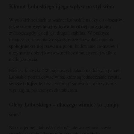
Klimat Lubuskiego i jego wpływ na styl wina
W polskich realiach to ważne: Lubuskie należy do obszarów,
sezon wegetacyjny bywa bardziej sprzyjający
gdzie
–
zwłaszcza gdy jesień jest długa i stabilna. W praktyce
oznacza to, że winiarz częściej może pozwolić sobie na
spokojniejsze dojrzewanie gron
, budowanie aromatów i
utrzymanie dobrej kwasowości bez dramatycznej walki z
niedojrzałością.
Efekt w kieliszku? W najlepszych latach i z dobrych parceli
czyste,
Lubuskie potrafi dawać wina, które są jednocześnie
świeże i dojrzałe
, bez „zielonej” surowości, a przy tym z
wyraźnym, północnym charakterem.
Gleby Lubuskiego – dlaczego winnice tu „mają
sens”
Nie ma jednej „lubuskiej gleby”, ale w regionie często
podłoża
spotyka się układ, który winiarze lubią: