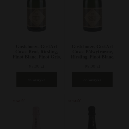
Gostchorze, GostArt
Gostchorze, GostArt
Cuvee Brut, Riesling,
Cuvee Półwytrawne,
Pinot Blanc, Pinot Gris,
Riesling, Pinot Blanc,
Lubuskie, Polska
Pinot Gris, Lubuskie,
98,00 zł
98,00 zł
Polska
do koszyka
do koszyka
NOWOŚĆ
NOWOŚĆ