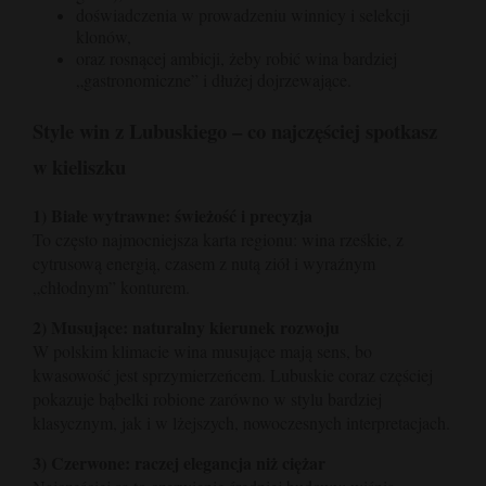
doświadczenia w prowadzeniu winnicy i selekcji
klonów,
oraz rosnącej ambicji, żeby robić wina bardziej
„gastronomiczne” i dłużej dojrzewające.
Style win z Lubuskiego – co najczęściej spotkasz
w kieliszku
1) Białe wytrawne: świeżość i precyzja
To często najmocniejsza karta regionu: wina rześkie, z
cytrusową energią, czasem z nutą ziół i wyraźnym
„chłodnym” konturem.
2) Musujące: naturalny kierunek rozwoju
W polskim klimacie wina musujące mają sens, bo
kwasowość jest sprzymierzeńcem. Lubuskie coraz częściej
pokazuje bąbelki robione zarówno w stylu bardziej
klasycznym, jak i w lżejszych, nowoczesnych interpretacjach.
3) Czerwone: raczej elegancja niż ciężar