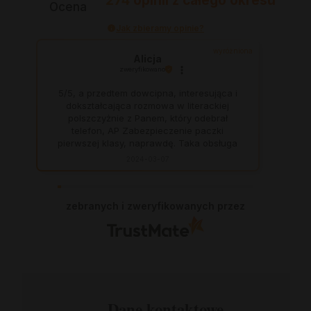
274
opinii
z całego okresu
Ocena
Jak zbieramy opinie?
wyróżniona
Alicja
zweryfikowano
5/5, a przedtem dowcipna, interesująca i
dokształcająca rozmowa w literackiej
polszczyżnie z Panem, który odebrał
telefon, AP Zabezpieczenie paczki
pierwszej klasy, naprawdę. Taka obsługa
to skarb, dają z siebie 100 procent, aby
2024-03-07
zadowolić klienta. Świetnie, na czas. Nigdy
się nie zawiodłam, wyjątkowo rzetelna
firma.
zebranych i zweryfikowanych przez
Dane kontaktowe