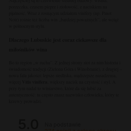
Najczęściej są to czerwienie średniej budowy: wiśnia,
porzeczka, czasem pieprz i ziołowość, z naciskiem na
pijalność. Wraz z rosnącym udziałem vinifery (np. Pinot
Noir) rośnie też liczba win „bardziej poważnych”, ale wciąż
w północnym stylu.
Dlaczego Lubuskie jest coraz ciekawsze dla
miłośników wina
Bo to region „w ruchu”. Z jednej strony stoi za nim historia i
świadomość tradycji (Zielona Góra i Winobranie), z drugiej –
nowa fala jakości: lepsze siedliska, mądrzejsze nasadzenia,
Vitis vinifera
więcej
, większy nacisk na czystość i styl. A
przy tym nadal to winiarstwo, które da się lubić za
autentyczność: tu często znasz nazwisko człowieka, który te
krzewy prowadzi.
5.0
Na podstawie