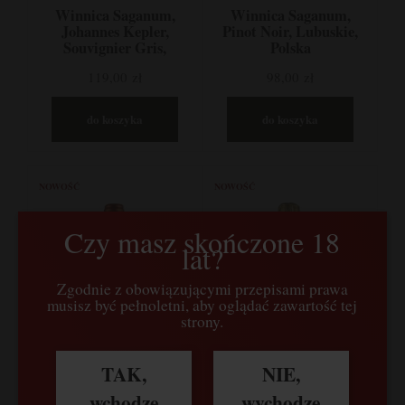
Winnica Saganum,
Winnica Saganum,
Johannes Kepler,
Pinot Noir, Lubuskie,
Souvignier Gris,
Polska
Lubuskie, Polska
119,00 zł
98,00 zł
do koszyka
do koszyka
NOWOŚĆ
NOWOŚĆ
Czy masz skończone 18
lat?
Zgodnie z obowiązującymi przepisami prawa
musisz być pełnoletni, aby oglądać zawartość tej
strony.
TAK,
NIE,
wchodzę
wychodzę