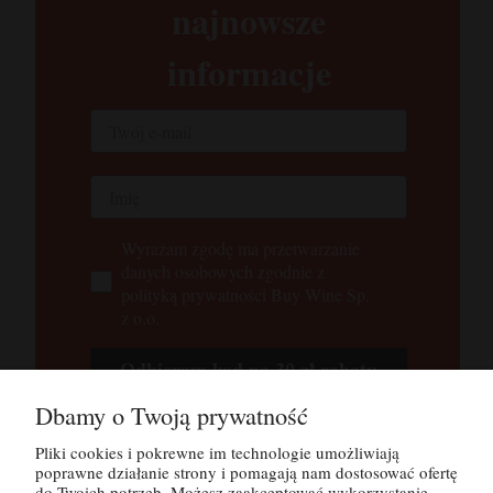
najnowsze
informacje
Wyrażam zgodę ma przetwarzanie
danych osobowych zgodnie z
polityką prywatności Buy Wine Sp.
z o.o.
Odbieram kod na 30 zł rabatu
Dbamy o Twoją prywatność
Tutaj możesz zapoznać się z
polityką
prywatności
Pliki cookies i pokrewne im technologie umożliwiają
poprawne działanie strony i pomagają nam dostosować ofertę
do Twoich potrzeb. Możesz zaakceptować wykorzystanie