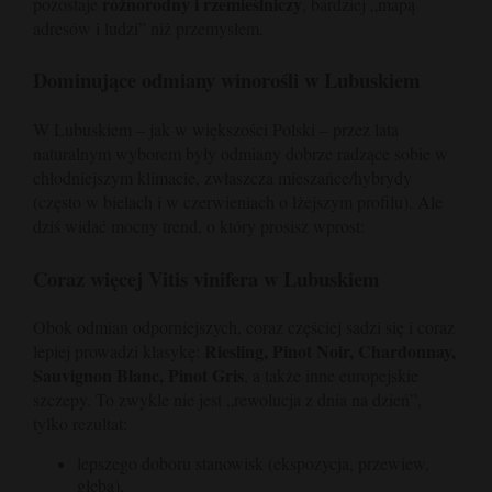
różnorodny i rzemieślniczy
pozostaje
, bardziej „mapą
adresów i ludzi” niż przemysłem.
Dominujące odmiany winorośli w Lubuskiem
W Lubuskiem – jak w większości Polski – przez lata
naturalnym wyborem były odmiany dobrze radzące sobie w
chłodniejszym klimacie, zwłaszcza mieszańce/hybrydy
(często w bielach i w czerwieniach o lżejszym profilu). Ale
dziś widać mocny trend, o który prosisz wprost:
Coraz więcej Vitis vinifera w Lubuskiem
Obok odmian odporniejszych, coraz częściej sadzi się i coraz
Riesling, Pinot Noir, Chardonnay,
lepiej prowadzi klasykę:
Sauvignon Blanc, Pinot Gris
, a także inne europejskie
szczepy. To zwykle nie jest „rewolucja z dnia na dzień”,
tylko rezultat:
lepszego doboru stanowisk (ekspozycja, przewiew,
gleba),