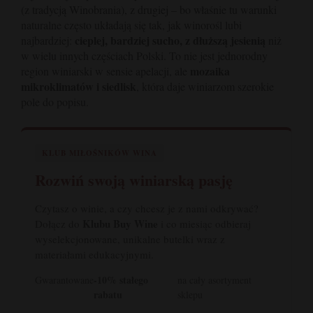
(z tradycją Winobrania), z drugiej – bo właśnie tu warunki
naturalne często układają się tak, jak winorośl lubi
cieplej, bardziej sucho, z dłuższą jesienią
najbardziej:
niż
w wielu innych częściach Polski. To nie jest jednorodny
mozaika
region winiarski w sensie apelacji, ale
mikroklimatów i siedlisk
, która daje winiarzom szerokie
pole do popisu.
KLUB MIŁOŚNIKÓW WINA
Rozwiń swoją winiarską pasję
Czytasz o winie, a czy chcesz je z nami odkrywać?
Klubu Buy Wine
Dołącz do
i co miesiąc odbieraj
wyselekcjonowane, unikalne butelki wraz z
materiałami edukacyjnymi.
-10% stałego
Gwarantowane
na cały asortyment
rabatu
sklepu