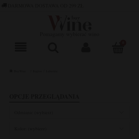
DARMOWA DOSTAWA OD 299 ZŁ
660 752 448
SKLEP@BUYWINE.PL
Pomagamy wybierać wino
BuyWine
Region
Lubuskie
OPCJE PRZEGLĄDANIA
Odmiana: (wybierz)
Kolor: (wybierz)