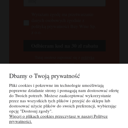
Wyrażam zgodę ma przetwarzanie
danych osobowych zgodnie z
polityką prywatności Buy Wine Sp.
z o.o.
Odbieram kod na 30 zł rabatu
Tutaj możesz zapoznać się z
polityką
prywatności
Dbamy o Twoją prywatność
Pliki cookies i pokrewne im technologie umożliwiają
POMOC
poprawne działanie strony i pomagają nam dostosować ofertę
do Twoich potrzeb. Możesz zaakceptować wykorzystanie
MOJE KONTO
przez nas wszystkich tych plików i przejść do sklepu lub
dostosować użycie plików do swoich preferencji, wybierając
opcję "Dostosuj zgody".
PŁATNOŚCI I DOSTAWA
Więcej o plikach cookies przeczytasz w naszej Polityce
prywatności.
INFORMACJE