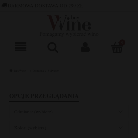
DARMOWA DOSTAWA OD 299 ZŁ
660 752 448
SKLEP@BUYWINE.PL
Pomagamy wybierać wino
BuyWine
Odmiana
Sylvaner
OPCJE PRZEGLĄDANIA
Odmiana: (wybierz)
Kolor: (wybierz)