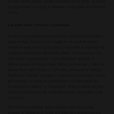
to wino, które dobrze oddaje charakterystykę gleby, na której
jest uprawiane, co czyni je odmianą szczególnie wrażliwą na
terroir.
Łączenie wina Sylvaner z jedzeniem
Dzięki swojej delikatnej kwasowości i subtelnemu profilowi
smakowemu, Sylvaner jest wyjątkowo wszechstronnym
winem w połączeniu z jedzeniem. Doskonale komponuje się
z lekkimi potrawami, takimi jak sałatki, owoce morza, ryby
oraz dania wegetariańskie. Jego subtelność sprawia, że
dobrze pasuje do białych mięs, takich jak kurczak, a także do
dań na bazie ziół i warzyw. Sylvaner, zwłaszcza w wersji z
Frankonii, świetnie współgra z regionalnymi daniami, takimi
jak szparagi, co czyni go popularnym wyborem podczas
wiosennych posiłków w Niemczech. Wino to może również
dobrze komponować się z lekkimi serami, szczególnie tymi
świeżymi.
Sylvaner jest odmianą, która zyskała sobie szczególne
uznanie w Niemczech, gdzie jest jednym z podstawowych