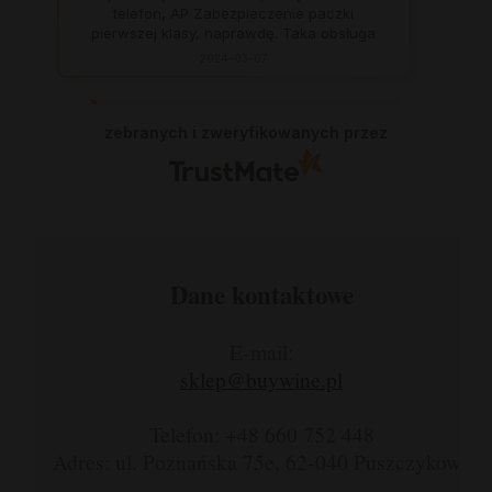
telefon, AP Zabezpieczenie paczki
pierwszej klasy, naprawdę. Taka obsługa
to skarb, dają z siebie 100 procent, aby
2024-03-07
zadowolić klienta. Świetnie, na czas. Nigdy
się nie zawiodłam, wyjątkowo rzetelna
firma.
zebranych i zweryfikowanych przez
Dane kontaktowe
E-mail:
sklep@buywine.pl
Telefon: +48 660 752 448
Adres: ul. Poznańska 75e, 62-040 Puszczykowo