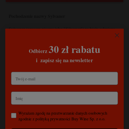
Pochodzenie nazwy Sylvaner
Sylvaner (czasem pisany jako "Silvaner") to biała odmiana
winogron, której nazwa wywodzi się od łacińskiego słowa
„silva,” oznaczającego „las”. Ta nazwa może wskazywać na
30 zł rabatu
związek odmiany z naturą lub jej pochodzenie z dzikich
Odbierz
winorośli. Choć dokładne pochodzenie odmiany Sylvaner
​
i
zapisz się na newsletter
nie jest pewne, uważa się, że wywodzi się z Europy
Środkowej, najprawdopodobniej z regionu Doliny Dunaju
lub Transylwanii, skąd następnie rozprzestrzeniła się do
innych regionów winiarskich. W
Niemczech
, w regionie
Frankonii, Sylvaner odgrywa szczególną rolę w produkcji
jakościowych win białych.
Obszary występowania
Wyrażam zgodę na przetwarzanie danych osobowych
Sylvaner jest szczególnie popularny w Niemczech, gdzie
zgodnie z polityką prywatności Buy Wine Sp. z o.o.
zajmuje duże obszary w regionach takich j
ak
Hesja