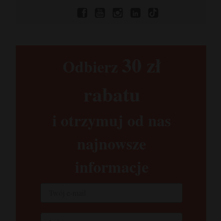
30 zł​
Odbierz
rabatu​
i otrzymuj od nas
najnowsze
informacje