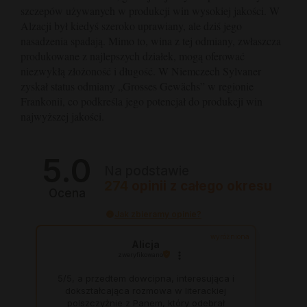
szczepów używanych w produkcji win wysokiej jakości. W
Alzacji był kiedyś szeroko uprawiany, ale dziś jego
nasadzenia spadają. Mimo to, wina z tej odmiany, zwłaszcza
produkowane z najlepszych działek, mogą oferować
niezwykłą złożoność i długość. W Niemczech Sylvaner
zyskał status odmiany „Grosses Gewächs” w regionie
Frankonii, co podkreśla jego potencjał do produkcji win
najwyższej jakości.
5.0
Na podstawie
274
opinii
z całego okresu
Ocena
Jak zbieramy opinie?
wyróżniona
Alicja
zweryfikowano
5/5, a przedtem dowcipna, interesująca i
dokształcająca rozmowa w literackiej
polszczyżnie z Panem, który odebrał