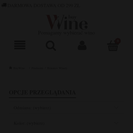
DARMOWA DOSTAWA OD 299 ZŁ
660 752 448
SKLEP@BUYWINE.PL
Pomagamy wybierać wino
BuyWine
Producent
Bratanov Winery
OPCJE PRZEGLĄDANIA
Odmiana: (wybierz)
Kolor: (wybierz)