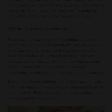
dąb bułgarski, używany z wyczuciem, bardziej dla struktury i
tekstury niż dla aromatycznego „makijażu”. To podejście:
mniej efektu „dębu”, więcej pracy na surowcu i czasie.
Styl win – dojrzałość, ale z kontrolą
Wina Bratanov mają w sobie słońce południa, ale nie są
ciężkie „na siłę”. Czerwienie potrafią być soczyste i głębokie,
z wyraźną strukturą, ale też z dbałością o rytm i świeżość.
Biele częściej idą w stronę energii i tekstury niż prostych,
perfumowanych aromatów. Wspólny mianownik pozostaje
ten sam: autentyczność, ograniczanie interwencji i
przekonanie, że najlepszy styl to ten, który wynika z miejsca.
Jeśli szukasz Bułgarii ambitnej – takiej, która łączy tradycję
rodzimych odmian z nowoczesnym, świadomym podejściem
Bratanov
do winiarstwa –
jest jednym z tych producentów,
których naprawdę warto poznać.