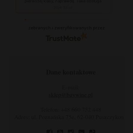
pierwszej klasy, naprawdę. Taka obsługa
to skarb, dają z siebie 100 procent, aby
2024-03-07
zadowolić klienta. Świetnie, na czas. Nigdy
się nie zawiodłam, wyjątkowo rzetelna
firma.
zebranych i zweryfikowanych przez
Dane kontaktowe
E-mail:
sklep@buywine.pl
Telefon: +48 660 752 448
Adres: ul. Poznańska 75e, 62-040 Puszczykowo