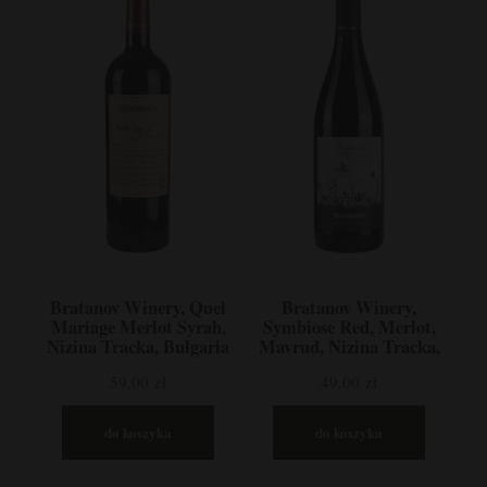
Bratanov Winery, Quel
Bratanov Winery,
Mariage Merlot Syrah,
Symbiose Red, Merlot,
Nizina Tracka, Bułgaria
Mavrud, Nizina Tracka,
Bułgaria
59,00 zł
49,00 zł
do koszyka
do koszyka