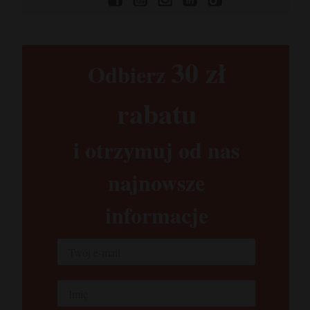
30 zł​
Odbierz
rabatu​
i otrzymuj od nas
najnowsze
informacje