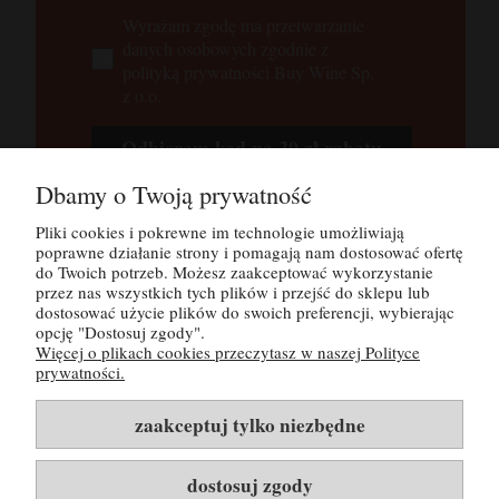
Wyrażam zgodę ma przetwarzanie
danych osobowych zgodnie z
polityką prywatności Buy Wine Sp.
z o.o.
Odbieram kod na 30 zł rabatu
Dbamy o Twoją prywatność
Tutaj możesz zapoznać się z
polityką
prywatności
Pliki cookies i pokrewne im technologie umożliwiają
poprawne działanie strony i pomagają nam dostosować ofertę
do Twoich potrzeb. Możesz zaakceptować wykorzystanie
przez nas wszystkich tych plików i przejść do sklepu lub
POMOC
dostosować użycie plików do swoich preferencji, wybierając
opcję "Dostosuj zgody".
Więcej o plikach cookies przeczytasz w naszej Polityce
MOJE KONTO
prywatności.
PŁATNOŚCI I DOSTAWA
zaakceptuj tylko niezbędne
INFORMACJE
dostosuj zgody