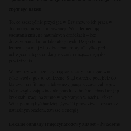
zbędnego hałasu
To, co szczególnie przyciąga w Bratanov, to ich praca w
duchu ograniczania interwencji. Wina fermentują
spontanicznie
, na naturalnych drożdżach – bez
doszczepiania kultur laboratoryjnych. Dzięki temu
fermentacja nie jest „odtwarzaniem stylu”, tylko próbą
uchwycenia tego, co dany rocznik i miejsce mają do
powiedzenia.
W piwnicy winiarze trzymają się zasady: pomagać winu
tylko wtedy, gdy to konieczne. Stąd ostrożne podejście do
klarowania i filtracji, a także rezygnacja z części zabiegów,
które wygładzają wino, ale potrafią zabrać mu charakter (np.
brak stabilizacji na zimno w wybranych winach). Efekt?
Wina potrafią być bardziej „żywe” i prawdziwe – czasem z
naturalnym osadem, zawsze z energią.
Lokalne odmiany i międzynarodowy alfabet – świadome