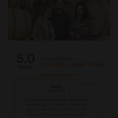
5.0
Na podstawie
274
opinii
z całego okresu
Ocena
Jak zbieramy opinie?
wyróżniona
Alicja
zweryfikowano
5/5, a przedtem dowcipna, interesująca i
dokształcająca rozmowa w literackiej
polszczyżnie z Panem, który odebrał
telefon, AP Zabezpieczenie paczki