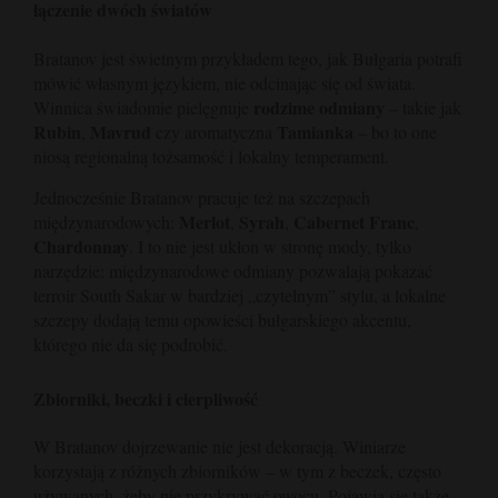
łączenie dwóch światów
Bratanov jest świetnym przykładem tego, jak Bułgaria potrafi
mówić własnym językiem, nie odcinając się od świata.
rodzime odmiany
Winnica świadomie pielęgnuje
– takie jak
Rubin
Mavrud
Tamianka
,
czy aromatyczna
– bo to one
niosą regionalną tożsamość i lokalny temperament.
Jednocześnie Bratanov pracuje też na szczepach
Merlot
Syrah
Cabernet Franc
międzynarodowych:
,
,
,
Chardonnay
. I to nie jest ukłon w stronę mody, tylko
narzędzie: międzynarodowe odmiany pozwalają pokazać
terroir South Sakar w bardziej „czytelnym” stylu, a lokalne
szczepy dodają temu opowieści bułgarskiego akcentu,
którego nie da się podrobić.
Zbiorniki, beczki i cierpliwość
W Bratanov dojrzewanie nie jest dekoracją. Winiarze
korzystają z różnych zbiorników – w tym z beczek, często
używanych, żeby nie przykrywać owocu. Pojawia się także