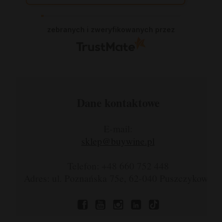
zadowolić klienta. Świetnie, na czas. Nigdy
się nie zawiodłam, wyjątkowo rzetelna
firma.
zebranych i zweryfikowanych przez
Dane kontaktowe
E-mail:
sklep@buywine.pl
Telefon: +48 660 752 448
Adres: ul. Poznańska 75e, 62-040 Puszczykowo