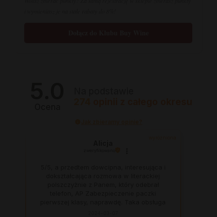
Wolisz zbierać punkty? Za samą rejestrację w sklepie zbierasz punkty
i wymieniasz je na stałe rabaty do 8%!
Dołącz do Klubu Buy Wine
5.0
Na podstawie
274
opinii
z całego okresu
Ocena
Jak zbieramy opinie?
wyróżniona
Alicja
zweryfikowano
5/5, a przedtem dowcipna, interesująca i
dokształcająca rozmowa w literackiej
polszczyżnie z Panem, który odebrał
telefon, AP Zabezpieczenie paczki
pierwszej klasy, naprawdę. Taka obsługa
to skarb, dają z siebie 100 procent, aby
2024-03-07