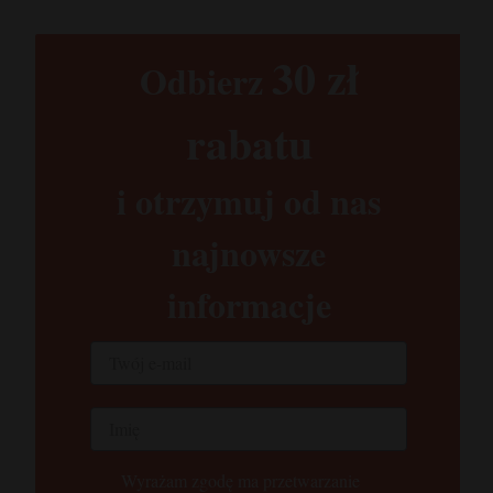
30 zł​
Odbierz
rabatu​
i otrzymuj od nas
najnowsze
informacje
Wyrażam zgodę ma przetwarzanie