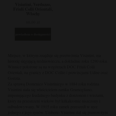
Visintini, Verduzzo,
Friuli Colli Orientali,
Włochy
66,00 zł
powiadom o dostępności
Miejsce, w którym znajduje się przetwórnia Visintini, ma
historię sięgającą średniowiecza, a dokładnie roku 1290 roku.
Winnice położone są na wzgórzach DOC Friuli Colli
Orientali, na granicy z DOC Collio i prowincjami Udine oraz
Gorizia.
Za sprawą Domenico Visintiniego w 1884 roku rodzina
Visintini stała się właścicielem zamku Gramogliano,
imponującego feudalnego budynku z donżonem i wieżami,
który na przestrzeni wieków był kilkakrotnie niszczony i
odbudowywany. W 1915 roku zamek przeszedł w ręce
jednego z jego synów. Umberto Visintini stał się prawowitym