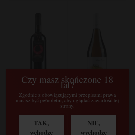
Czy masz skończone 18
lat?
Zgodnie z obowiązującymi przepisami prawa
musisz być pełnoletni, aby oglądać zawartość tej
Visintini, Pignolo
Visintini, Pinot Grigio
strony.
Amphora, Friuli Colli
(Ramato), Friuli,
Orientali, Włochy
Włochy
TAK,
NIE,
119,00 zł
66,00 zł
wchodzę
wychodzę