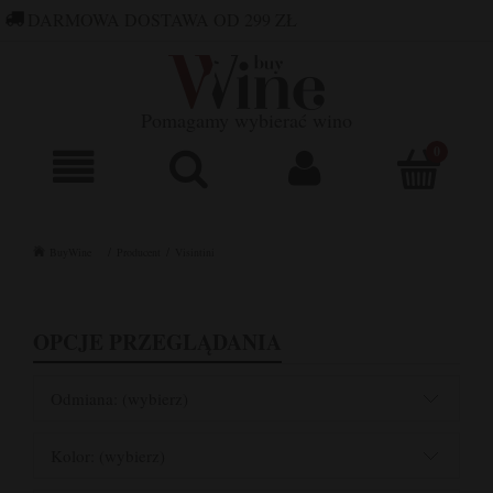
DARMOWA DOSTAWA OD 299 ZŁ
660 752 448
SKLEP@BUYWINE.PL
Pomagamy wybierać wino
BuyWine
Producent
Visintini
OPCJE PRZEGLĄDANIA
Odmiana: (wybierz)
Kolor: (wybierz)