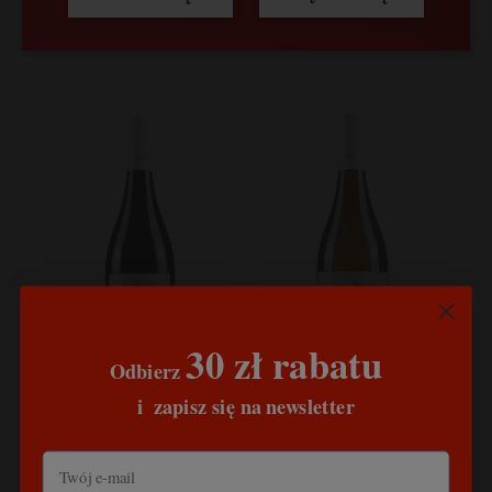
do koszyka
do koszyka
30 zł rabatu
Odbierz
​
i
zapisz się na newsletter
Visintini, Refosco dal
Visintini, Sauvignon,
Peduncolo Rosso, Friuli
Friuli Colli Orientali,
Colli Orientali, Włochy
Włochy