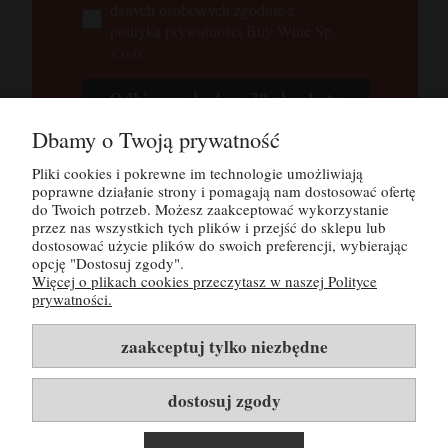
danych osobowych zgodnie z
polityką prywatności Buy Wine Sp.
z o.o.
Odbieram kod na 30 zł rabatu
Dbamy o Twoją prywatność
Tutaj możesz zapoznać się z
polityką
prywatności
Pliki cookies i pokrewne im technologie umożliwiają
poprawne działanie strony i pomagają nam dostosować ofertę
do Twoich potrzeb. Możesz zaakceptować wykorzystanie
przez nas wszystkich tych plików i przejść do sklepu lub
POMOC
dostosować użycie plików do swoich preferencji, wybierając
opcję "Dostosuj zgody".
Więcej o plikach cookies przeczytasz w naszej Polityce
MOJE KONTO
prywatności.
PŁATNOŚCI I DOSTAWA
zaakceptuj tylko niezbędne
INFORMACJE
dostosuj zgody
O NAS