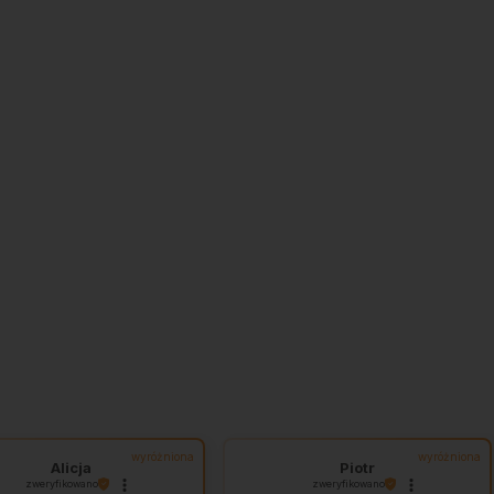
wyróżniona
wyróżniona
Alicja
Piotr
zweryfikowano
zweryfikowano