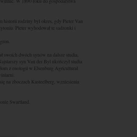
ku winnic. W 1890 roku do gospodarstwa
istorii rodziny był okres, gdy Pieter Van
toniu. Pieter wyhodował te sadzonki i
gron.
łał swoich dwóch synów na dalsze studia,
 Najstarszy syn Van der Byl ukończył studia
om z enologii w Elsenburg Agricultural
iniarni.
się na zboczach Kasteelberg, wzniesienia
ionie Swartland.