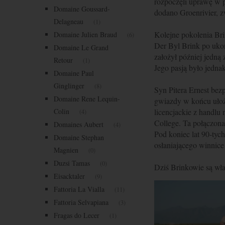
rozpoczęli uprawę w
Domaine Goussard-
dodano Groenrivier, z
Delagneau
(1)
Kolejne pokolenia Bri
Domaine Julien Braud
(6)
Der Byl Brink po uko
Domaine Le Grand
założył później jedną 
Retour
(1)
Jego pasją było jedna
Domaine Paul
Ginglinger
(8)
Syn Pitera Ernest bez
Domaine Rene Lequin-
gwiazdy w końcu ułożył
Colin
licencjackie z handlu
(4)
College. Ta połączona
Domaines Aubert
(4)
Pod koniec lat 90-tyc
Domaine Stephan
osłaniającego winnice
Magnien
(0)
Duzsi Tamas
(0)
Dziś Brinkowie są wła
Eisacktaler
(9)
Fattoria La Vialla
(11)
Fattoria Selvapiana
(3)
Fragas do Lecer
(1)