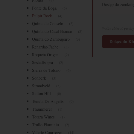
Piollot
(4)
Dostęp do zamknię
Ponte da Boga
(5)
Pulpit Rock
(4)
Quinta de Couselo
(2)
Wolisz zbierać punkty
Quinta do Casal Branco
(8)
Quinta do Zambujeiro
(3)
Dołącz do K
Renardat-Fache
(3)
Roqueta Origen
(2)
Sestadisopra
(2)
Sierra de Tolono
(6)
Sonberk
(3)
Strandveld
(5)
Sutton Hill
(0)
Tenuta De Angelis
(9)
Thummerer
(1)
Totara Wines
(1)
Trullo Flaminio
(2)
Valerie Courreges
(14)