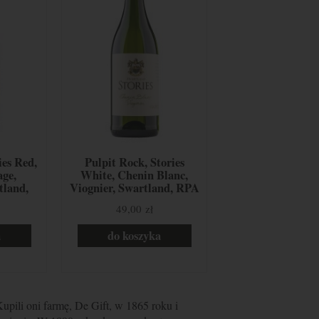
ies Red,
Pulpit Rock, Stories
age,
White, Chenin Blanc,
tland,
Viognier, Swartland, RPA
49,00 zł
a
do koszyka
Kupili oni farmę, De Gift, w 1865 roku i