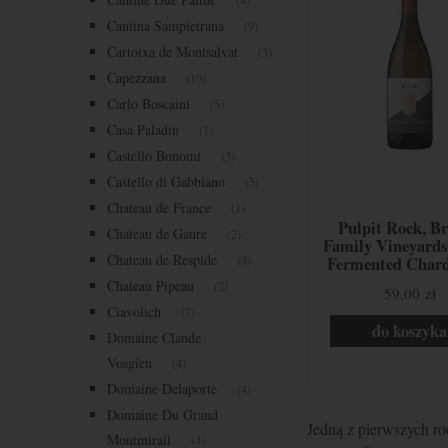
(4)
Cantina Sampietrana
(9)
Cartoixa de Montsalvat
(3)
Capezzana
(10)
Carlo Boscaini
(5)
Casa Paladin
(1)
Castello Bonomi
(5)
Castello di Gabbiano
(5)
Chateau de France
(1)
Pulpit Rock, Br
Chateau de Gaure
(2)
Family Vineyards
Chateau de Respide
(4)
Fermented Char
Chateau Pipeau
(2)
59,00 zł
Ciavolich
(7)
do koszyka
Domaine Claude
Vosgien
(4)
Domaine Delaporte
(4)
Domaine Du Grand
Jedną z pierwszych rod
Montmirail
(4)