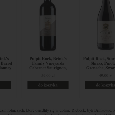
ink's
Pulpit Rock, Brink's
Pulpit Rock, Stor
 Barrel
Family Vineyards
Shiraz, Pinot
donnay
Cabernet Sauvignon,
Grenache, Swar
Swartland, RPA
RPA
59,00 zł
49,00 zł
do koszyka
do koszyk
zin rolniczych, które osiedliły się w dolinie Riebeek, byli Brinkowie. 