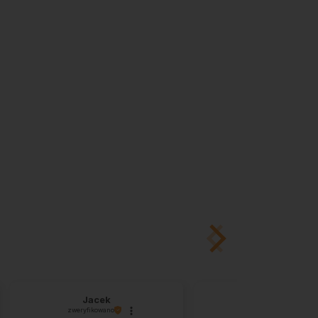
Jacek
Przemek
zweryfikowano
zweryfikowano