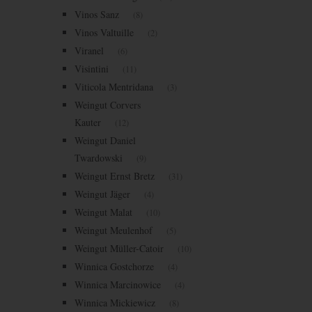
Vinos Sanz
(8)
Vinos Valtuille
(2)
Viranel
(6)
Visintini
(11)
Viticola Mentridana
(3)
Weingut Corvers
Kauter
(12)
Weingut Daniel
Twardowski
(9)
Weingut Ernst Bretz
(31)
Weingut Jäger
(4)
Weingut Malat
(10)
Weingut Meulenhof
(5)
Weingut Müller-Catoir
(10)
Winnica Gostchorze
(4)
Winnica Marcinowice
(4)
Winnica Mickiewicz
(8)