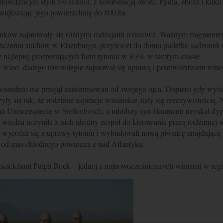
 prawdziwym stylu
Swartland
, z kombinacją owiec, bydła, zboża i kil
większając jego powierzchnię do 800 ha.
nków zajmowały się różnymi rodzajami rolnictwa. Ważnym fragmentem h
ńczeniu studiów w Elsenburgu, przywiózł do domu pudełko sadzonek ty
z najlepiej prosperujących farm tytoniu w
RPA
w tamtym czasie.
k wino, dlatego równolegle zajmował się uprawą i przetwórstwem wino
pośrednio nie przejął zainteresowań od swojego ojca. Dopiero gdy wys
y się tak, że rodzinne aspiracje winiarskie stały się rzeczywistością.
 na Uniwersytecie w
Stellenbosch
, a młodszy syn Haumann uzyskał dypl
 wiedza uczyniła z nich idealny zespół do kierowania pracą rodzinnej w
h wycofali się z uprawy tytoniu i wybudowali nową piwnicę znajdującą 
 od mas chłodnego powietrza z nad Atlantyku.
ścicielami Pulpit Rock – jednej z najnowocześniejszych winiarni w reg