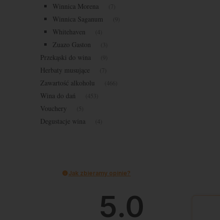
Winnica Morena
(7)
Winnica Saganum
(9)
Whitehaven
(4)
Zuazo Gaston
(3)
Przekąski do wina
(9)
Herbaty musujące
(7)
Zawartość alkoholu
(466)
Wina do dań
(453)
Vouchery
(5)
Degustacje wina
(4)
Jak zbieramy opinie?
5.0