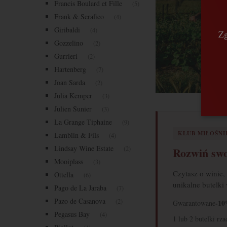
Francis Boulard et Fille
(5)
Frank & Serafico
(4)
Giribaldi
(4)
Zg
Gozzelino
(2)
Gurrieri
(2)
Hartenberg
(7)
Joan Sarda
(2)
Julia Kemper
(3)
Julien Sunier
(3)
La Grange Tiphaine
(9)
KLUB MIŁOŚN
Lamblin & Fils
(4)
Lindsay Wine Estate
(2)
Rozwiń swo
Mooiplass
(3)
Czytasz o winie,
Ottella
(6)
unikalne butelki
Pago de La Jaraba
(7)
Pazo de Casanova
(2)
-10
Gwarantowane
Pegasus Bay
(4)
1 lub 2 butelki rz