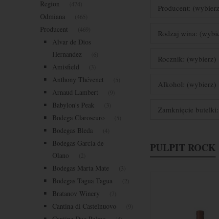
Region
(474)
Producent: (wybierz
Odmiana
(465)
Producent
(469)
Rodzaj wina: (wybi
Alvar de Dios
Hernandez
(6)
Rocznik: (wybierz)
Amisfield
(3)
Anthony Thévenet
(5)
Alkohol: (wybierz)
Arnaud Lambert
(9)
Babylon's Peak
(3)
Zamknięcie butelki:
Bodega Claroscuro
(5)
Bodegas Bleda
(4)
Bodegas Garcia de
PULPIT ROCK
Olano
(2)
Bodegas Marta Mate
(3)
Bodegas Tagua Tagua
(2)
Bratanov Winery
(7)
Cantina di Castelnuovo
(9)
Cantine Due Palme