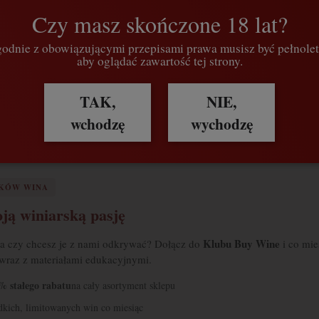
Czy masz skończone 18 lat?
odnie z obowiązującymi przepisami prawa musisz być pełnolet
aby oglądać zawartość tej strony.
TAK,
NIE,
wchodzę
wychodzę
IKÓW WINA
ją winiarską pasję
Klubu Buy Wine
 a czy chcesz je z nami odkrywać? Dołącz do
i co mie
 wraz z materiałami edukacyjnymi.
% stałego rabatu
na cały asortyment sklepu
adkich, limitowanych win co miesiąc