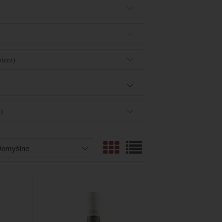
ierz)
)
z)