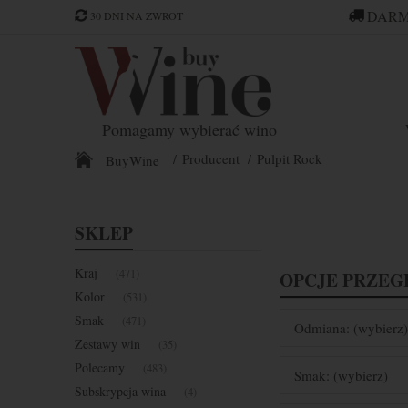
DARM
30 DNI NA ZWROT
Pomagamy wybierać wino
Producent
Pulpit Rock
BuyWine
SKLEP
Kraj
(471)
OPCJE PRZEG
Kolor
(531)
Smak
(471)
Odmiana: (wybierz)
Zestawy win
(35)
Polecamy
(483)
Smak: (wybierz)
Subskrypcja wina
(4)