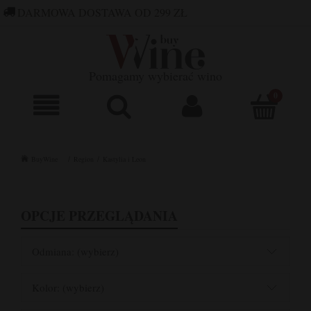
DARMOWA DOSTAWA OD 299 ZŁ
660 752 448
SKLEP@BUYWINE.PL
Pomagamy wybierać wino
BuyWine
Region
Kastylia i Leon
OPCJE PRZEGLĄDANIA
Odmiana: (wybierz)
Kolor: (wybierz)