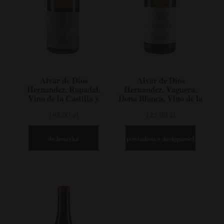
Alvar de Dios
Alvar de Dios
Hernandez, Rapadal,
Hernandez, Vaguera,
Vino de la Castilla y
Dona Blanca, Vino de la
Leon, Hiszpania
Castilla y Leon,
198,00 zł
145,00 zł
Hiszpania
do koszyka
powiadom o dostępności