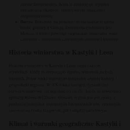
nazwa Tempranillo). Wina te cechują się wysoką
zawartością alkoholu, intensywnym smakiem i
długowiecznością.
Bierzo
: Położony na północnym zachodzie regionu,
blisko granicy z Galicją. Dominującą odmianą jest
Mencia, z której powstają eleganckie, mineralne wina
czerwone o aromatach czerwonych owoców i kwiatów.
Historia winiarstwa w Kastylii i Leon
Historia winiarstwa w Kastylii i Leon sięga czasów
rzymskich, kiedy to rozpoczęto uprawę winorośli na tych
terenach. Przez wieki wino było integralną częścią kultury i
gospodarki regionu. W XX wieku nastąpił dynamiczny
rozwój winiarstwa, szczególnie od lat 80., kiedy to utworzono
apelację Ribera del Duero. Obecnie region ten jest znany z
produkcji jednych z najlepszych hiszpańskich win, cenionych
zarówno na rynku krajowym, jak i międzynarodowym.
Klimat i warunki geograficzne Kastylii i