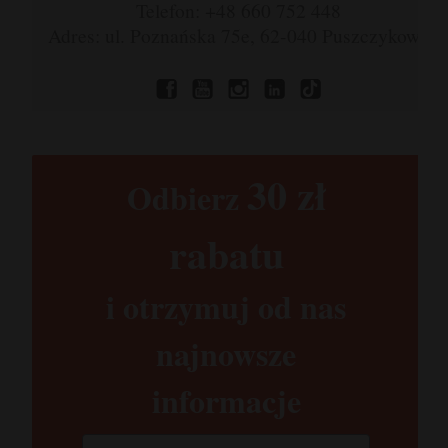
Telefon: +48 660 752 448
Adres: ul. Poznańska 75e, 62-040 Puszczykowo
30 zł​
Odbierz
rabatu​
i otrzymuj od nas
najnowsze
informacje