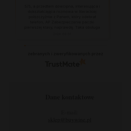
5/5, a przedtem dowcipna, interesująca i
dokształcająca rozmowa w literackiej
polszczyżnie z Panem, który odebrał
telefon, AP Zabezpieczenie paczki
pierwszej klasy, naprawdę. Taka obsługa
to skarb, dają z siebie 100 procent, aby
2024-03-07
zadowolić klienta. Świetnie, na czas. Nigdy
się nie zawiodłam, wyjątkowo rzetelna
firma.
zebranych i zweryfikowanych przez
Dane kontaktowe
E-mail:
sklep@buywine.pl