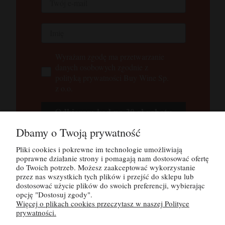
Wyrażam zgodę ma przetwarzanie
danych osobowych zgodnie z
polityką prywatności Buy Wine Sp.
z o.o.
Odbieram kod na 30 zł rabatu
Dbamy o Twoją prywatność
Tutaj możesz zapoznać się z
polityką
prywatności
Pliki cookies i pokrewne im technologie umożliwiają
poprawne działanie strony i pomagają nam dostosować ofertę
do Twoich potrzeb. Możesz zaakceptować wykorzystanie
przez nas wszystkich tych plików i przejść do sklepu lub
POMOC
dostosować użycie plików do swoich preferencji, wybierając
opcję "Dostosuj zgody".
Więcej o plikach cookies przeczytasz w naszej Polityce
MOJE KONTO
prywatności.