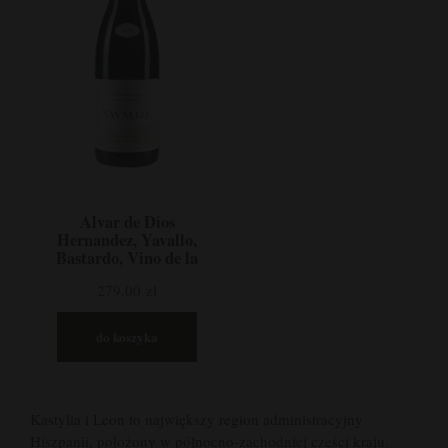
Alvar de Dios
Hernandez, Yavallo,
Bastardo, Vino de la
Castilla y Leon,
279,00 zł
Hiszpania
do koszyka
Kastylia i Leon to największy region administracyjny
Hiszpanii, położony w północno-zachodniej części kraju.