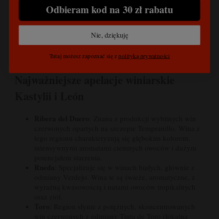
aromatyczne wina czerwone. Wśród białych odmian wyróżnia
Odbieram kod na 30 zł rabatu
się Verdejo, szczególnie w apelacji Rueda, gdzie produkuje
się świeże, mineralne wina białe. Ponadto spotkać można
Nie, dziękuję
uprawy międzynarodowych szczepów, takich jak Merlot,
Syrah, Cabernet Sauvignon i Petit Verdot, które często pełnią
Tutaj możesz zapoznać się z
polityką prywatności
rolę uzupełniającą w kupażach.
Najważniejsze apelacje winiarskie
Kastylii i León
Ribera del Duero
: Znana z produkcji wybitnych win
czerwonych opartych na szczepie Tempranillo. Wina z
tego regionu charakteryzują się głębokim kolorem,
intensywnymi aromatami ciemnych owoców i dużym
potencjałem starzenia.
Rueda
: Specjalizuje się w winach białych, głównie z
odmiany Verdejo. Wina te są świeże, aromatyczne, z
wyraźną kwasowością i nutami owoców tropikalnych
oraz ziół.
Toro
: Region słynie z potężnych, skoncentrowanych
win czerwonych z odmiany Tinta de Toro (lokalna