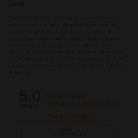
Leon
Region charakteryzuje się klimatem kontynentalnym z
gorącymi, suchymi latami i chłodnymi zimami. Winnice
położone są na różnych wysokościach, co wpływa na
zróżnicowanie mikroklimatów. Gleby są zróżnicowane, od
piaszczystych w Toro, które chroniły winorośle przed
filokserą, po gliniasto-wapienne w Ribera del Duero. Takie
warunki sprzyjają uprawie zarówno czerwonych, jak i białych
odmian winorośli, pozwalając na produkcję różnorodnych
stylów win.
5.0
Na podstawie
274
opinii
z całego okresu
Ocena
Jak zbieramy opinie?
wyróżniona
Alicja
zweryfikowano