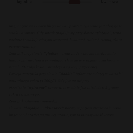
łagodne
kwasowe
Im znacznik na suwaku bliżej słowa
"proste"
, tym wino jest uboższe w
smaki i aromaty. Gdy suwak znajduje się przy słowie
"złożone"
, wino
pachnie i smakuje różnymi owocami, kwiatami, ziołami, ziemią, skórą,
przetworami, itp.
Znacznik przy słowie
"gładkie"
oznacza, że wino ma bardzo mało
tanin, czyli substancji powodujących uczucie ściągania i suchości w
ustach.
"Garbnikowe"
świadczy o sytuacji przeciwnej.
Pozycja znacznika przy słowie
"słodkie"
informuje o dużej zawartości
naturalnego cukru (>200g/l). Gdy jest on tuż przy
określeniu
"wytrawne"
oznacza, że w winie jest zaledwie 0-2 gramy
cukru resztkowego.
Znacznik ustawiony pomiędzy
słowami
"łagodne"
i
"kwasowe"
pokazuje poziom kwasowości wina.
Im jest on bardziej po prawej stronie, tym ta intensywność wyższa.