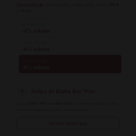
Zarejestruj się
100 zł
, zbieraj punkty i kupuj taniej. Każde
= 10 pkt
.
50 PUNKTÓW
-4% rabatu
150 PUNKTÓW
-6% rabatu
300 PUNKTÓW
-8% rabatu
Dołącz do Klubu Buy Wine
🍷
stałe -10% na całą ofertę
Zyskaj
, dostęp do unikalnych win
oraz comiesięczną paczkę z ciekawostkami.
Sprawdź subskrypcję