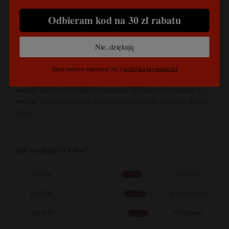
KOSZTY DOSTAWY
Odbieram kod na 30 zł rabatu
PRODUKTY POWIĄZANE
Nie, dziękuję
Intensywny, błyszczący granatowy kolor z delikatnymi
Tutaj możesz zapoznać się z
polityką prywatności
brązowymi niuansami na brzegach. Aromat dojrzałego dębu,
wanilii, lukrecji i słodkich owoców.
Złożone i wytworne w
smaku. Zrównoważone, dobrze zbudowane, mięsiste. Długi
finisz.
Jak smakuje to wino?
proste
złożone
gładkie
garbnikowe
słodkie
wytrawne