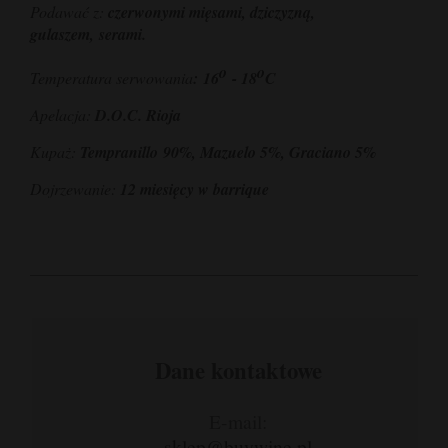
Podawać z:
czerwonymi mięsami, dziczyzną,
gulaszem, serami.
o
o
Temperatura serwowania
:
16
- 18
C
Apelacja:
D.O.C. Rioja
Kupaż:
Tempranillo
90%,
Mazuelo
5%,
Graciano
5%
Dojrzewanie:
12 miesięcy w barrique
Dane kontaktowe
E-mail:
sklep@buywine.pl