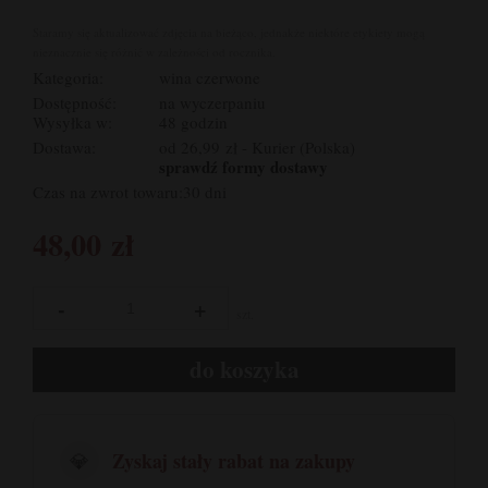
Staramy się aktualizować zdjęcia na bieżąco, jednakże niektóre etykiety mogą
nieznacznie się różnić w zależności od rocznika.
Kategoria:
wina czerwone
Dostępność:
na wyczerpaniu
Wysyłka w:
48 godzin
Dostawa:
od 26,99 zł
- Kurier
(Polska)
sprawdź formy dostawy
Czas na zwrot towaru:
30 dni
48,00 zł
-
+
szt.
do koszyka
Zyskaj stały rabat na zakupy
💎