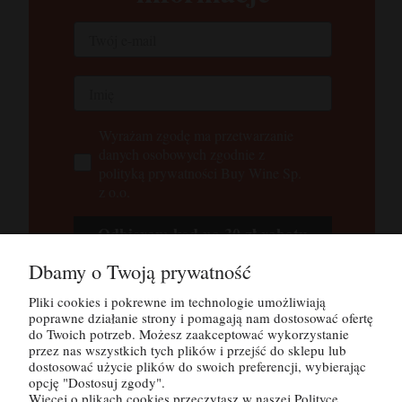
Wyrażam zgodę ma przetwarzanie
danych osobowych zgodnie z
polityką prywatności Buy Wine Sp.
z o.o.
Odbieram kod na 30 zł rabatu
Dbamy o Twoją prywatność
Tutaj możesz zapoznać się z
polityką
prywatności
Pliki cookies i pokrewne im technologie umożliwiają
poprawne działanie strony i pomagają nam dostosować ofertę
do Twoich potrzeb. Możesz zaakceptować wykorzystanie
przez nas wszystkich tych plików i przejść do sklepu lub
POMOC
dostosować użycie plików do swoich preferencji, wybierając
opcję "Dostosuj zgody".
Więcej o plikach cookies przeczytasz w naszej Polityce