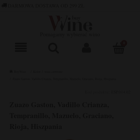
DARMOWA DOSTAWA OD 299 ZŁ
660 752 448
SKLEP@BUYWINE.PL
Pomagamy wybierać wino
BuyWine
Kolor
wina czerwone
Zuazo Gaston, Vadillo Crianza, Tempranillo, Mazuelo, Graciano, Rioja, Hiszpania
Kod produktu:
ESP.014.02
Zuazo Gaston, Vadillo Crianza,
Tempranillo, Mazuelo, Graciano,
Rioja, Hiszpania