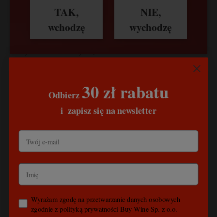
Korek naturalny
Zamknięcie butelki
TAK,
NIE,
wchodzę
wychodzę
zapytaj o produkt
660 752 448
poleć
znajomemu
dodaj do przechowalni
Zuazo Gaston
Producent:
30 zł rabatu
Odbierz
​
i
zapisz się na newsletter
zobacz opis i inne produkty z tej winnicy
Wyrażam zgodę na przetwarzanie danych osobowych
OPIS
zgodnie z polityką prywatności Buy Wine Sp. z o.o.