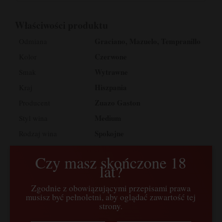
Właściwości produktu
Graciano, Mazuelo, Tempranillo
Odmiana
Czerwone
Kolor
Wytrawne
Smak
Hiszpania
Kraj
Zuazo Gaston
Producent
Medium
Styl wina
Spokojne
Rodzaj wina
Rioja
Region
Czy masz skończone 18
2020
Rocznik
lat?
Konwencjonalne
Ekologiczność
Zgodnie z obowiązującymi przepisami prawa
13,5
Alkohol
musisz być pełnoletni, aby oglądać zawartość tej
strony.
Na prezent
Wyróżnik