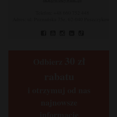
Telefon: +48 660 752 448
Adres: ul. Poznańska 75e, 62-040 Puszczykowo
30 zł​
Odbierz
rabatu​
i otrzymuj od nas
najnowsze
informacje