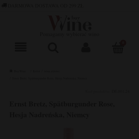
DARMOWA DOSTAWA OD 299 ZŁ
660 752 448
SKLEP@BUYWINE.PL
Pomagamy wybierać wino
BuyWine
Kolor
wina różowe
Ernst Bretz, Spätburgunder Rose, Hesja Nadreńska, Niemcy
Kod produktu:
DE.001.24
Ernst Bretz, Spätburgunder Rose,
Hesja Nadreńska, Niemcy