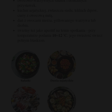
owocowo-warzywnych sałatek i delikatnych
przystawek,
kuchni azjatyckiej, zwłaszcza sushi, lekkich dipów,
curry z owocową nutą,
dań z owocami morza, grillowanego warzywa lub
drobiu,
świetny też jako aperitif na letnie spotkania - przy
10–12 °C
temperaturze podania
, jego świeżość świeci
pełnym blaskiem.