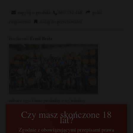
zapytaj o produkt
660 752 448
poleć
znajomemu
dodaj do przechowalni
Ernst Bretz
Producent:
zobacz opis i inne produkty z tej winnicy
Czy masz skończone 18
OPIS
lat?
KOSZTY DOSTAWY
Zgodnie z obowiązującymi przepisami prawa