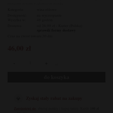
nieznacznie się różnić w zależności od rocznika.
Kategoria:
wina różowe
Dostępność:
na wyczerpaniu
Wysyłka w:
48 godzin
Dostawa:
od 26,99 zł
- Kurier
(Polska)
sprawdź formy dostawy
Czas na zwrot towaru:
30 dni
46,00 zł
-
+
szt.
do koszyka
Zyskaj stały rabat na zakupy
💎
Zarejestruj się
100 zł
, zbieraj punkty i kupuj taniej. Każde