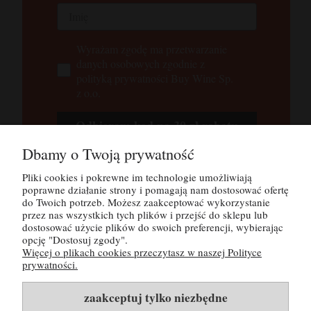
Wyrażam zgodę ma przetwarzanie
danych osobowych zgodnie z
polityką prywatności Buy Wine Sp.
z o.o.
Odbieram kod na 30 zł rabatu
Dbamy o Twoją prywatność
Tutaj możesz zapoznać się z
polityką
prywatności
Pliki cookies i pokrewne im technologie umożliwiają
poprawne działanie strony i pomagają nam dostosować ofertę
do Twoich potrzeb. Możesz zaakceptować wykorzystanie
przez nas wszystkich tych plików i przejść do sklepu lub
POMOC
dostosować użycie plików do swoich preferencji, wybierając
opcję "Dostosuj zgody".
Więcej o plikach cookies przeczytasz w naszej Polityce
MOJE KONTO
prywatności.
PŁATNOŚCI I DOSTAWA
zaakceptuj tylko niezbędne