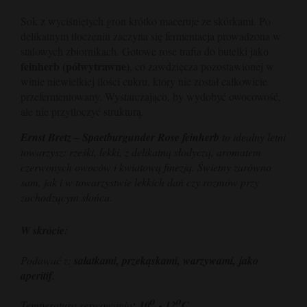
Sok z wyciśniętych gron krótko maceruje ze skórkami. Po
delikatnym tłoczeniu zaczyna się fermentacja prowadzona w
stalowych zbiornikach. Gotowe rose trafia do butelki jako
feinherb (półwytrawne)
, co zawdzięcza pozostawionej w
winie niewielkiej ilości cukru, który nie został całkowicie
przefermentowany. Wystarczająco, by wydobyć owocowość,
ale nie przytłoczyć strukturą.
Ernst Bretz – Spaetburgunder Rose feinherb
to idealny letni
towarzysz: rześki, lekki, z delikatną słodyczą, aromatem
czerwonych owoców i kwiatową finezją. Świetny zarówno
sam, jak i w towarzystwie lekkich dań czy rozmów przy
zachodzącym słońcu.
W skrócie:
Podawać z:
sałatkami, przekąskami, warzywami, jako
aperitif.
o
o
Temperatura serwowania
:
10
- 12
C