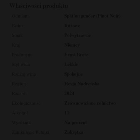
Właściwości produktu
Spätburgunder (Pinot Noir)
Odmiana
Różowe
Kolor
Półwytrawne
Smak
Niemcy
Kraj
Ernst Bretz
Producent
Lekkie
Styl wina
Spokojne
Rodzaj wina
Hesja Nadreńska
Region
2024
Rocznik
Zrównoważone rolnictwo
Ekologiczność
11
Alkohol
Na prezent
Wyróżnik
Zakrętka
Zamknięcie butelki