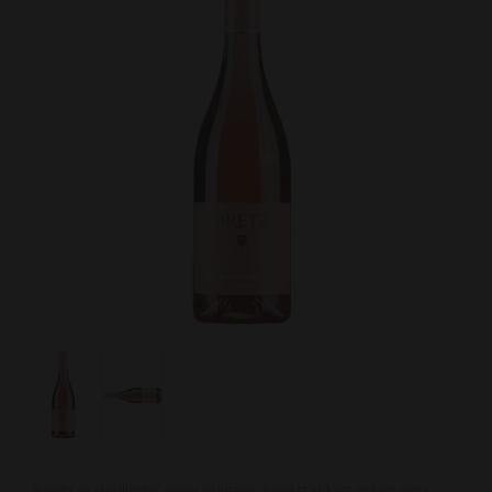
Staramy się aktualizować zdjęcia na bieżąco, jednakże niektóre etykiety mogą