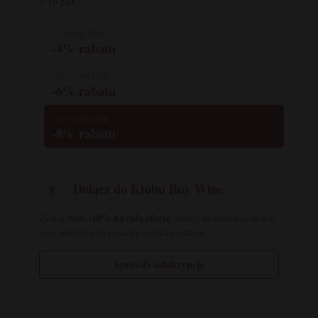
= 10 pkt
.
50 PUNKTÓW
-4% rabatu
150 PUNKTÓW
-6% rabatu
300 PUNKTÓW
-8% rabatu
Dołącz do Klubu Buy Wine
🍷
stałe -10% na całą ofertę
Zyskaj
, dostęp do unikalnych win
oraz comiesięczną paczkę z ciekawostkami.
Sprawdź subskrypcję