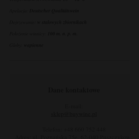
Apelacja:
Deutscher Qualitätswein
Dojrzewanie:
w stalowych zbiornikach
Położenie winnicy:
100 m. n. p. m.
Gleby:
wapienne
Dane kontaktowe
E-mail:
sklep@buywine.pl
Telefon: +48 660 752 448
Adres: ul. Poznańska 75e, 62-040 Puszczykowo