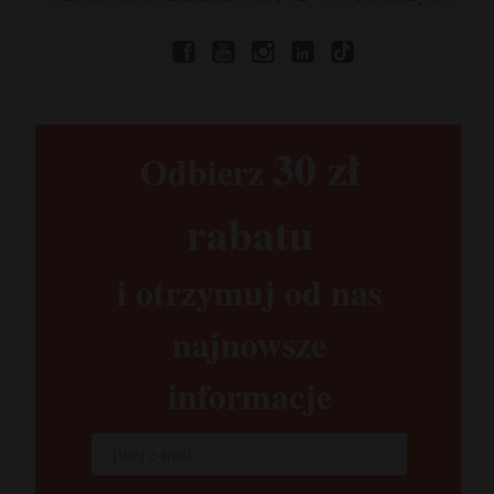
30 zł​
Odbierz
rabatu​
i otrzymuj od nas
najnowsze
informacje