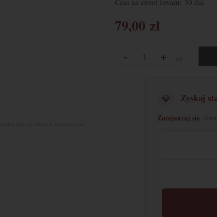
Czas na zwrot towaru:
30 dni
79,00 zł
-
+
szt.
Zyskaj st
💎
Zarejestruj się
, zbie
nieznacznie się różnić w zależności od