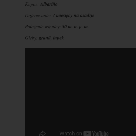
Kupaż:
Albariño
Dojrzewanie:
7 miesięcy na osadzie
Położenie winnicy:
50 m. n. p. m.
Gleby:
granit, łupek