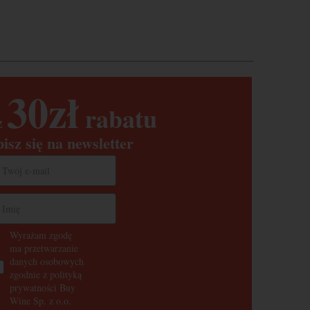
30
zł
rabatu
z
pisz się na newsletter
Wyrażam zgodę
ma przetwarzanie
danych osobowych
zgodnie z polityką
prywatności Buy
Wine Sp. z o.o.