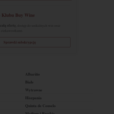
o Klubu Buy Wine
całą ofertę
, dostęp do unikalnych win oraz
z ciekawostkami.
Sprawdź subskrypcję
Albariño
Białe
Wytrawne
Hiszpania
Quinta de Couselo
Medium i Rześkie