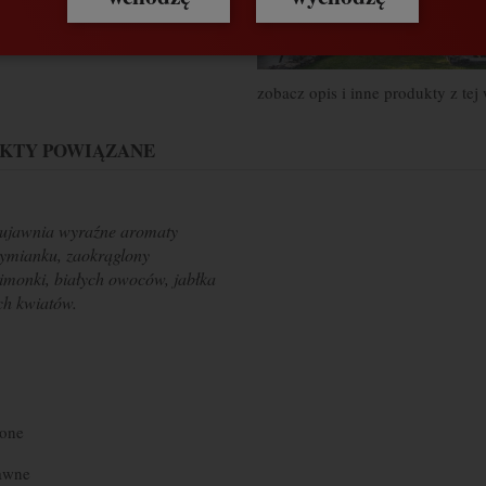
zobacz opis i inne produkty z tej
KTY POWIĄZANE
 ujawnia wyraźne aromaty
 tymianku, zaokrąglony
limonki, białych owoców, jabłka
ch kwiatów.
żone
awne