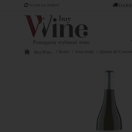
DARM
30 DNI NA ZWROT
Pomagamy wybierać wino
Kolor
wina białe
Quinta de Couselo
BuyWine