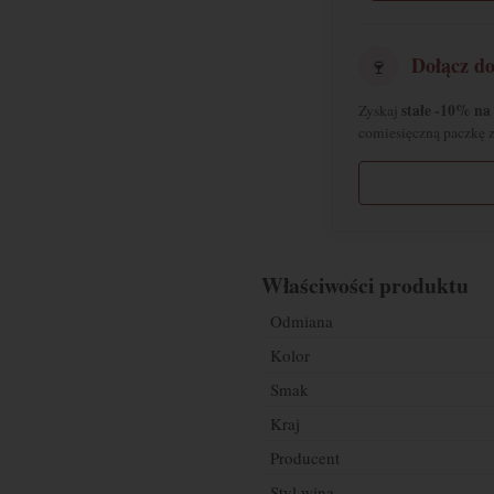
Dołącz d
🍷
stałe -10% na 
Zyskaj
comiesięczną paczkę 
Właściwości produktu
Odmiana
Kolor
Smak
Kraj
Producent
Styl wina