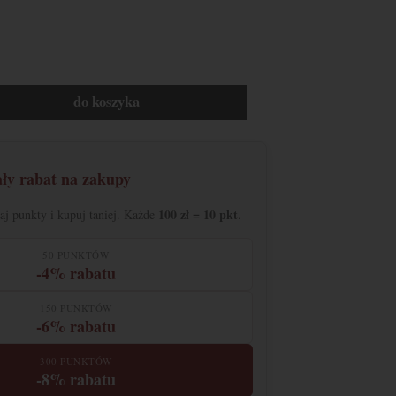
do koszyka
ały rabat na zakupy
100 zł = 10 pkt
raj punkty i kupuj taniej. Każde
.
50 PUNKTÓW
-4% rabatu
150 PUNKTÓW
-6% rabatu
300 PUNKTÓW
-8% rabatu