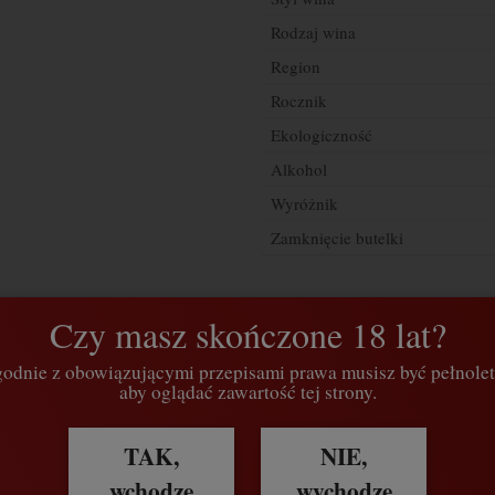
Rodzaj wina
Region
Rocznik
Ekologiczność
Alkohol
Wyróżnik
Zamknięcie butelki
zapytaj o produkt
660 75
Czy masz skończone 18 lat?
odnie z obowiązującymi przepisami prawa musisz być pełnolet
Quinta de Couselo
Producent:
aby oglądać zawartość tej strony.
TAK,
NIE,
wchodzę
wychodzę