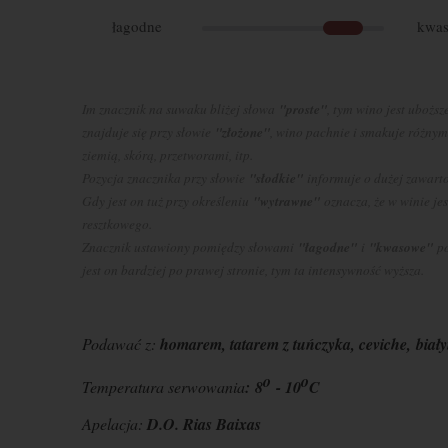
łagodne
kwa
Im znacznik na suwaku bliżej słowa
"proste"
, tym wino jest ubożs
znajduje się przy słowie
"złożone"
, wino pachnie i smakuje różnym
ziemią, skórą, przetworami, itp.
Pozycja znacznika przy słowie
"słodkie"
informuje o dużej zawarto
Gdy jest on tuż przy określeniu
"wytrawne"
oznacza, że w winie je
resztkowego.
Znacznik ustawiony pomiędzy słowami
"łagodne"
i
"kwasowe"
po
jest on bardziej po prawej stronie, tym ta intensywność wyższa.
Podawać z:
homarem, tatarem z tuńczyka, ceviche, biał
o
o
Temperatura serwowania
:
8
- 10
C
Apelacja:
D.O. Rias Baixas