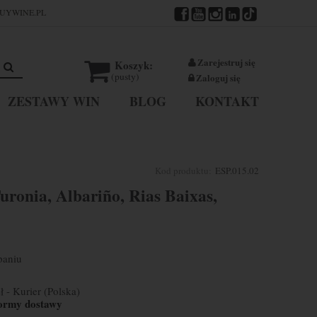
UYWINE.PL
Zarejestruj się
Koszyk:
(pusty)
Zaloguj się
ZESTAWY WIN
BLOG
KONTAKT
Kod produktu:
ESP.015.02
uronia, Albariño, Rias Baixas,
paniu
ł
- Kurier
(Polska)
ormy dostawy