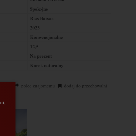
Spokojne
Rias Baixas
2023
Konwencjonalne
12,5
Na prezent
Korek naturalny
2 448
poleć znajomemu
dodaj do przechowalni
ni,