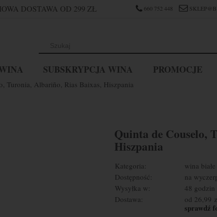
OWA DOSTAWA OD 299 ZŁ
660 752 448
SKLEP@B
WINA
SUBSKRYPCJA WINA
PROMOCJE
, Turonia, Albariño, Rias Baixas, Hiszpania
Quinta de Couselo, T
Hiszpania
Kategoria:
wina białe
Dostępność:
na wyczer
Wysyłka w:
48 godzin
Dostawa:
od 26,99 z
sprawdź f