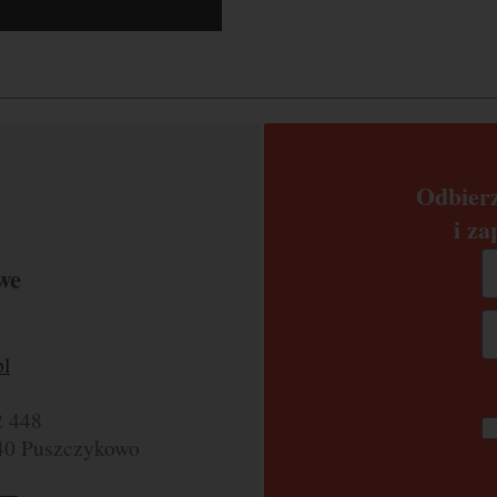
Odbier
i za
we
l
2 448
040 Puszczykowo