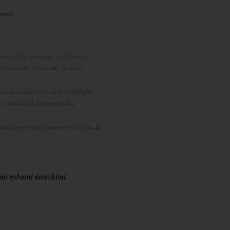
sowe
ze w smaki i aromaty. Gdy suwak
i owocami, kwiatami, ziołami,
ści naturalnego cukru (>200g/l).
st zaledwie 0-2 gramy cukru
kazuje poziom kwasowości wina. Im
ymi rybami morskimi.