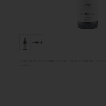
Staramy się aktualizować zdjęcia na bieżąco, jednakże niektóre etykiety mogą 
rocznika.