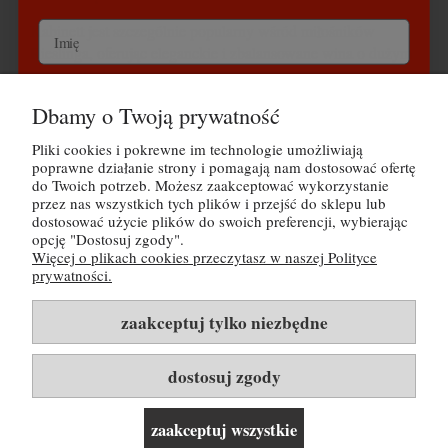
Kabinett jest szczególnie popularny wśród miłośników
Rieslinga, oferując eleganckie i zbalansowane wina o dużym
potencjale dojrzewania.
Wyrażam zgodę na przetwarzanie danych osobowych
Dbamy o Twoją prywatność
zgodnie z polityką prywatności Buy Wine Sp. z o.o.
Pliki cookies i pokrewne im technologie umożliwiają
POMOC
Odbieram kod na 30 zł rabatu
poprawne działanie strony i pomagają nam dostosować ofertę
do Twoich potrzeb. Możesz zaakceptować wykorzystanie
MOJE KONTO
przez nas wszystkich tych plików i przejść do sklepu lub
dostosować użycie plików do swoich preferencji, wybierając
Nie, dziękuję
opcję "Dostosuj zgody".
PŁATNOŚCI I DOSTAWA
Więcej o plikach cookies przeczytasz w naszej Polityce
Tutaj możesz zapoznać się z
polityką prywatności
prywatności.
INFORMACJE
zaakceptuj tylko niezbędne
O NAS
dostosuj zgody
Rozwiń listę kategorii i linków ▼
zaakceptuj wszystkie