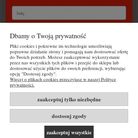
Wina z winnic na łupkach często mają wyraźną mineralność,
świeżość i złożoność aromatyczną. Szczególnie dobrze
sprawdzają się tu odmiany takie jak Riesling czy Chenin
Blanc.
Wyrażam zgodę na przetwarzanie danych osobowych
Dbamy o Twoją prywatność
zgodnie z polityką prywatności Buy Wine Sp. z o.o.
Pliki cookies i pokrewne im technologie umożliwiają
POMOC
Odbieram kod na 30 zł rabatu
poprawne działanie strony i pomagają nam dostosować ofertę
do Twoich potrzeb. Możesz zaakceptować wykorzystanie
MOJE KONTO
przez nas wszystkich tych plików i przejść do sklepu lub
dostosować użycie plików do swoich preferencji, wybierając
Nie, dziękuję
opcję "Dostosuj zgody".
PŁATNOŚCI I DOSTAWA
Więcej o plikach cookies przeczytasz w naszej Polityce
Tutaj możesz zapoznać się z
polityką prywatności
prywatności.
INFORMACJE
zaakceptuj tylko niezbędne
O NAS
dostosuj zgody
Rozwiń listę kategorii i linków ▼
zaakceptuj wszystkie