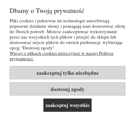
Dbamy o Twoją prywatność
Wyrażam zgodę na przetwarzanie danych osobowych
Pliki cookies i pokrewne im technologie umożliwiają
zgodnie z polityką prywatności Buy Wine Sp. z o.o.
POMOC
poprawne działanie strony i pomagają nam dostosować ofertę
do Twoich potrzeb. Możesz zaakceptować wykorzystanie
MOJE KONTO
przez nas wszystkich tych plików i przejść do sklepu lub
Odbieram kod na 30 zł rabatu
dostosować użycie plików do swoich preferencji, wybierając
opcję "Dostosuj zgody".
PŁATNOŚCI I DOSTAWA
Więcej o plikach cookies przeczytasz w naszej Polityce
Nie, dziękuję
prywatności.
INFORMACJE
Tutaj możesz zapoznać się z
polityką prywatności
zaakceptuj tylko niezbędne
O NAS
dostosuj zgody
Rozwiń listę kategorii i linków ▼
zaakceptuj wszystkie
pokaż pełną wersję strony
© 2026 BuyWine.pl. Silnik sklepu:
shoper.pl