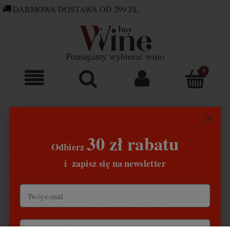
DARMOWA DOSTAWA OD 299 ZŁ
660 752 448
SKLEP@BUYWINE.PL
Pomagamy wybierać wino
BuyWine
Negociant
30 zł rabatu
Odbierz
NEGOCIANT
​
i
zapisz się na newsletter
Negocjant
to osoba lub firma zajmująca się handlem winem,
która kupuje winogrona, moszcz lub gotowe wino od
różnych producentów, a następnie butelkuje i sprzedaje je
pod własną marką. Negocjanci odgrywają ważną rolę w
branży winiarskiej, szczególnie w regionach takich jak
Burgundia czy Bordeaux.