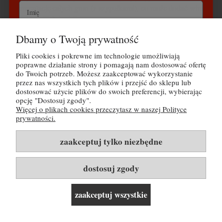
fermentację całych gron (z szypułkami), co może dodać winu
struktury i złożoności.
Dbamy o Twoją prywatność
Wyrażam zgodę na przetwarzanie danych osobowych
zgodnie z polityką prywatności Buy Wine Sp. z o.o.
Pliki cookies i pokrewne im technologie umożliwiają
POMOC
poprawne działanie strony i pomagają nam dostosować ofertę
Odbieram kod na 30 zł rabatu
do Twoich potrzeb. Możesz zaakceptować wykorzystanie
MOJE KONTO
przez nas wszystkich tych plików i przejść do sklepu lub
dostosować użycie plików do swoich preferencji, wybierając
opcję "Dostosuj zgody".
Nie, dziękuję
PŁATNOŚCI I DOSTAWA
Więcej o plikach cookies przeczytasz w naszej Polityce
prywatności.
Tutaj możesz zapoznać się z
polityką prywatności
INFORMACJE
zaakceptuj tylko niezbędne
O NAS
dostosuj zgody
Rozwiń listę kategorii i linków ▼
zaakceptuj wszystkie
pokaż pełną wersję strony