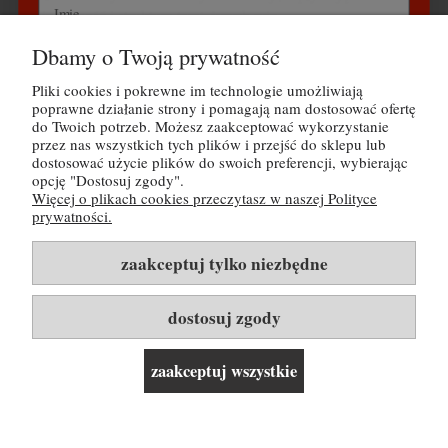
mineralność i strukturę tamtejszych win.
Dbamy o Twoją prywatność
Wyrażam zgodę na przetwarzanie danych osobowych
zgodnie z polityką prywatności Buy Wine Sp. z o.o.
Pliki cookies i pokrewne im technologie umożliwiają
POMOC
poprawne działanie strony i pomagają nam dostosować ofertę
do Twoich potrzeb. Możesz zaakceptować wykorzystanie
Odbieram kod na 30 zł rabatu
MOJE KONTO
przez nas wszystkich tych plików i przejść do sklepu lub
dostosować użycie plików do swoich preferencji, wybierając
opcję "Dostosuj zgody".
PŁATNOŚCI I DOSTAWA
Nie, dziękuję
Więcej o plikach cookies przeczytasz w naszej Polityce
prywatności.
INFORMACJE
Tutaj możesz zapoznać się z
polityką prywatności
zaakceptuj tylko niezbędne
O NAS
dostosuj zgody
Rozwiń listę kategorii i linków ▼
zaakceptuj wszystkie
pokaż pełną wersję strony