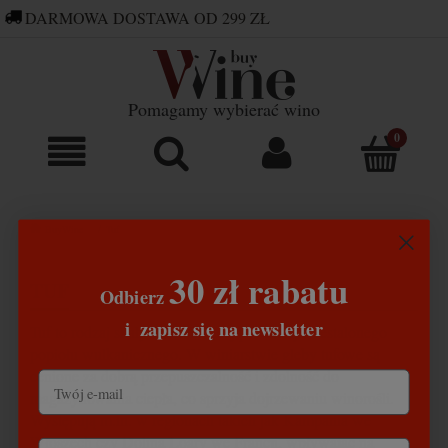
DARMOWA DOSTAWA OD 299 ZŁ
660 752 448
SKLEP@BUYWINE.PL
Pomagamy wybierać wino
BuyWine
Tuf
30 zł rabatu
TUF
Odbierz
​
i
zapisz się na newsletter
Tuf to rodzaj skały wulkanicznej powstałej z zestalonego
popiołu wulkanicznego. W winiarstwie gleby tufowe są
cenione za dobrą przepuszczalność i zdolność do
magazynowania ciepła, co sprzyja dojrzewaniu winorośli.
Występują m.in. w regionach takich jak Kampania we
Włoszech czy Dolina Loary we Francji, wpływając na