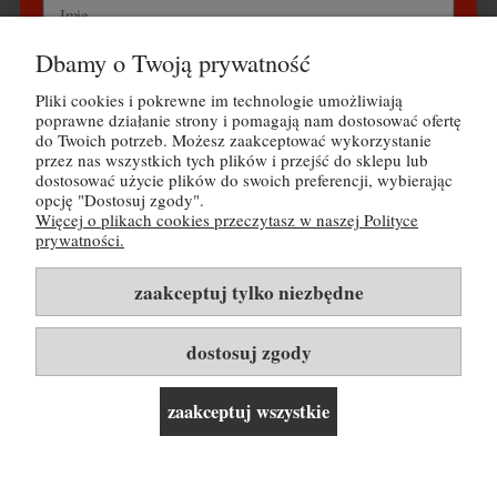
grzybowych.
Dbamy o Twoją prywatność
Wyrażam zgodę na przetwarzanie danych osobowych
zgodnie z polityką prywatności Buy Wine Sp. z o.o.
Pliki cookies i pokrewne im technologie umożliwiają
POMOC
poprawne działanie strony i pomagają nam dostosować ofertę
do Twoich potrzeb. Możesz zaakceptować wykorzystanie
Odbieram kod na 30 zł rabatu
MOJE KONTO
przez nas wszystkich tych plików i przejść do sklepu lub
dostosować użycie plików do swoich preferencji, wybierając
opcję "Dostosuj zgody".
PŁATNOŚCI I DOSTAWA
Nie, dziękuję
Więcej o plikach cookies przeczytasz w naszej Polityce
prywatności.
INFORMACJE
Tutaj możesz zapoznać się z
polityką prywatności
zaakceptuj tylko niezbędne
O NAS
dostosuj zgody
Rozwiń listę kategorii i linków ▼
zaakceptuj wszystkie
pokaż pełną wersję strony