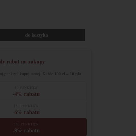
do koszyka
ały rabat na zakupy
100 zł = 10 pkt
raj punkty i kupuj taniej. Każde
.
50 PUNKTÓW
-4% rabatu
150 PUNKTÓW
-6% rabatu
300 PUNKTÓW
-8% rabatu