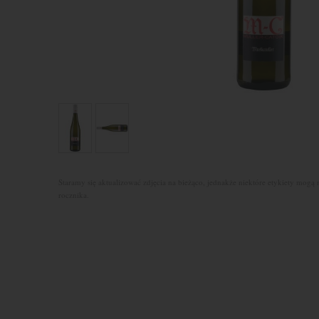
Staramy się aktualizować zdjęcia na bieżąco, jednakże niektóre etykiety mogą 
rocznika.