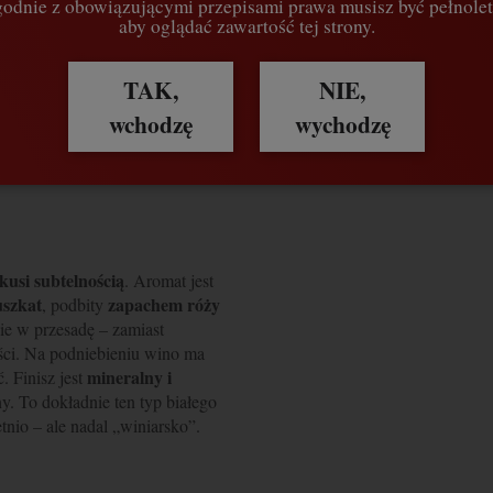
odnie z obowiązującymi przepisami prawa musisz być pełnolet
aby oglądać zawartość tej strony.
zobacz opis i inne produkty z tej
TAK,
NIE,
wchodzę
wychodzę
KTY POWIĄZANE
kusi subtelnością
. Aromat jest
szkat
zapachem róży
, podbity
zie w przesadę – zamiast
ości. Na podniebieniu wino ma
mineralny i
. Finisz jest
. To dokładnie ten typ białego
etnio – ale nadal „winiarsko”.