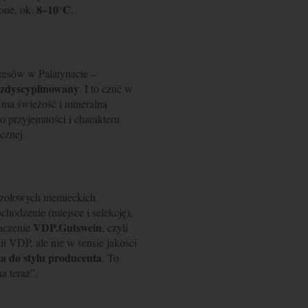
8–10°C
one, ok.
.
dresów w Palatynacie –
zdyscyplinowany
. I to czuć w
sz ma świeżość i mineralną
o przyjemności i charakteru
icznej.
czołowych niemieckich
chodzenie (miejsce i selekcję),
VDP.Gutswein
naczenie
, czyli
 VDP, ale nie w sensie jakości
a do stylu producenta
. To
na teraz”.