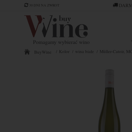
DARM
30 DNI NA ZWROT
Pomagamy wybierać wino
Kolor
wina białe
Müller-Catoir, M
BuyWine