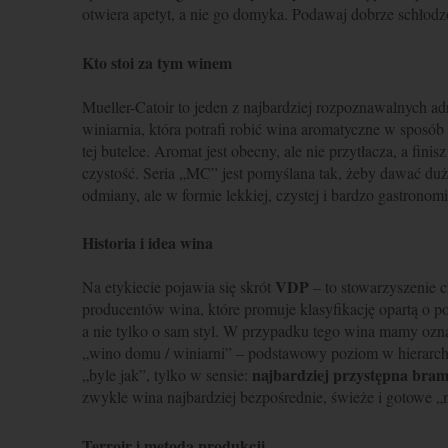
otwiera apetyt, a nie go domyka. Podawaj dobrze schłodz
Kto stoi za tym winem
Mueller-Catoir to jeden z najbardziej rozpoznawalnych a
winiarnia, która potrafi robić wina aromatyczne w sposób
tej butelce. Aromat jest obecny, ale nie przytłacza, a fini
czystość. Seria „MC” jest pomyślana tak, żeby dawać duż
odmiany, ale w formie lekkiej, czystej i bardzo gastronom
Historia i idea wina
VDP
Na etykiecie pojawia się skrót
– to stowarzyszenie 
producentów wina, które promuje klasyfikację opartą o po
a nie tylko o sam styl. W przypadku tego wina mamy oz
„wino domu / winiarni” – podstawowy poziom w hierarchii
najbardziej przystępna bram
„byle jak”, tylko w sensie:
zwykle wina najbardziej bezpośrednie, świeże i gotowe „
Terroir i metoda produkcji