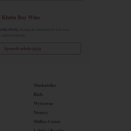
o Klubu Buy Wine
całą ofertę
, dostęp do unikalnych win oraz
z ciekawostkami.
Sprawdź subskrypcję
Muskateller
Białe
Wytrawne
Niemcy
Müller-Catoir
Lekkie i Rześkie