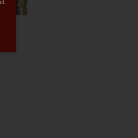
ni,
 winnicy