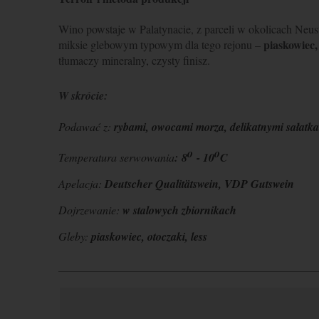
Wino powstaje w Palatynacie, z parceli w okolicach Neust
piaskowiec, 
miksie glebowym typowym dla tego rejonu –
tłumaczy mineralny, czysty finisz.
W skrócie:
Podawać z:
rybami, owocami morza, delikatnymi sałatka
o
o
Temperatura serwowania
:
8
- 10
C
Apelacja:
Deutscher Qualitätswein, VDP Gutswein
Dojrzewanie:
w stalowych zbiornikach
Gleby:
piaskowiec, otoczaki, less