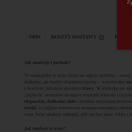
Zg
OPIS
KOSZTY DOSTAWY
PRODU
Jak smakuje i pachnie?
To muskateller w stylu, który nie męczy perfumą – raczej
mu
delikatny, ale bardzo charakterystyczny – wyczuwalny
trawy
i świeżym, zielonym akcentem
. W kieliszku nie id
„ciężkich” aromatów dostajesz wrażenie lekkości i czyst
eleganckie, delikatne ciało
i świetnie utrzymaną świeżość
rześki
, co pięknie równoważy aromatyczną naturę odmiany
wina, które smakuje najlepiej, gdy ma być jasno, lekko i l
Jak smakuje to wino?