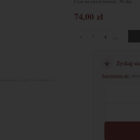
Czas na zwrot towaru:
30 dni
74,00 zł
-
+
szt.
Zyskaj st
💎
Zarejestruj się
, zbie
nieznacznie się różnić w zależności od