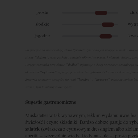
proste
zło
słodkie
wytr
łagodne
kwa
"proste"
Im znacznik na suwaku bliżej słowa
, tym wino jest uboższe w smaki i aroma
"złożone"
słowie
, wino pachnie i smakuje różnymi owocami, kwiatami, ziołami, ziem
"słodkie"
Pozycja znacznika przy słowie
informuje o dużej zawartości naturalnego cu
"wytrawne"
określeniu
oznacza, że w winie jest zaledwie 0-2 gramy cukru resztkow
"łagodne"
"kwasowe"
Znacznik ustawiony pomiędzy słowami
i
pokazuje poziom kwas
stronie, tym ta intensywność wyższa.
Sugestie gastronomiczne
Muskateller w tak wytrawnym, lekkim wydaniu uwielbia ku
ryb
świeżość i czyste składniki. Bardzo dobrze pasuje do
sałatek
(zwłaszcza z cytrusowym dressingiem albo ziołami
aperitif – szczególnie wtedy, kiedy na stole są proste prze