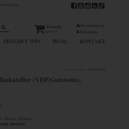
UYWINE.PL
Zarejestruj się
Koszyk:
(pusty)
Zaloguj się
ZESTAWY WIN
BLOG
KONTAKT
Kod produktu:
DE.006.04
uskateller (VDP.Gutswein),
ść
ł
- Kurier
(Polska)
ormy dostawy