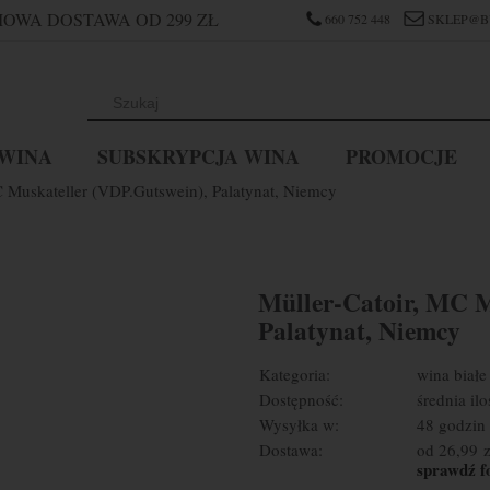
OWA DOSTAWA OD 299 ZŁ
660 752 448
SKLEP@B
WINA
SUBSKRYPCJA WINA
PROMOCJE
C Muskateller (VDP.Gutswein), Palatynat, Niemcy
Müller-Catoir, MC M
Palatynat, Niemcy
Kategoria:
wina białe
Dostępność:
średnia ilo
Wysyłka w:
48 godzin
Dostawa:
od 26,99 z
sprawdź f