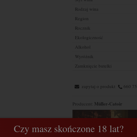
Rodzaj wina
Region
Rocznik
Ekologiczność
Alkohol
Wyróżnik
Zamknięcie butelki
zapytaj o produkt
660 75
Müller-Catoir
Producent:
Czy masz skończone 18 lat?