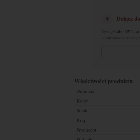
Dołącz d
🍷
stałe -10% na 
Zyskaj
comiesięczną paczkę 
Właściwości produktu
Odmiana
Kolor
Smak
Kraj
Producent
Styl wina