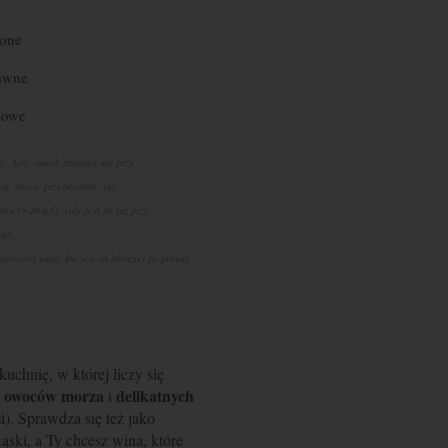
żone
awne
sowe
ty. Gdy suwak znajduje się przy
ią, skórą, przetworami, itp.
kru (>200g/l). Gdy jest on tuż przy
ego.
owości wina. Im jest on bardziej po prawej
chnię, w której liczy się
owoców morza
delikatnych
,
i
). Sprawdza się też jako
kąski, a Ty chcesz wina, które