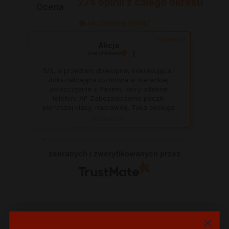
274
opinii
z całego okresu
Ocena
Jak zbieramy opinie?
wyróżniona
Alicja
zweryfikowano
5/5, a przedtem dowcipna, interesująca i
dokształcająca rozmowa w literackiej
polszczyżnie z Panem, który odebrał
telefon, AP Zabezpieczenie paczki
pierwszej klasy, naprawdę. Taka obsługa
to skarb, dają z siebie 100 procent, aby
2024-03-07
zadowolić klienta. Świetnie, na czas. Nigdy
się nie zawiodłam, wyjątkowo rzetelna
firma.
zebranych i zweryfikowanych przez