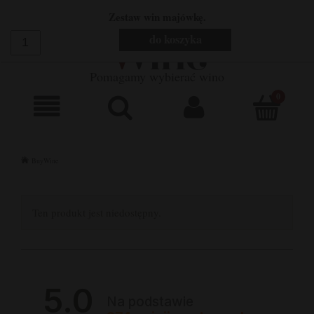
DARMOWA DOSTAWA OD 299 ZŁ
Zestaw win majówkę.
do koszyka
660 752 448
SKLEP@BUYWINE.PL
Pomagamy wybierać wino
BuyWine
Ten produkt jest niedostępny.
5.0
Na podstawie