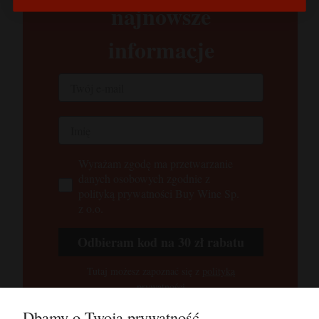
najnowsze
informacje
Wyrażam zgodę ma przetwarzanie
danych osobowych zgodnie z
polityką prywatności Buy Wine Sp.
z o.o.
Odbieram kod na 30 zł rabatu
Tutaj możesz zapoznać się z
polityką
prywatności
Dbamy o Twoją prywatność