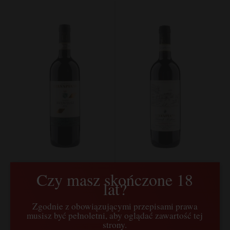
Czy masz skończone 18
Fattoria Selvapiana,
Fattoria Selvapiana,
lat?
Chianti Rufina Riserva
Chianti Rufina,
Bucerchiale, Sangiovese,
Sangiovese, Canaiolo,
Toskania, Włochy
Colorino, Toskania,
Zgodnie z obowiązującymi przepisami prawa
125,00 zł
69,00 zł
Włochy
musisz być pełnoletni, aby oglądać zawartość tej
strony.