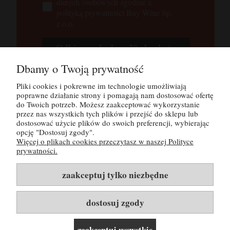
danych osobowych zgodnie z
polityką prywatności Buy Wine Sp.
z o.o.
Odbieram kod na 30 zł rabatu
Dbamy o Twoją prywatność
Tutaj możesz zapoznać się z
polityką
prywatności
Pliki cookies i pokrewne im technologie umożliwiają
poprawne działanie strony i pomagają nam dostosować ofertę
do Twoich potrzeb. Możesz zaakceptować wykorzystanie
przez nas wszystkich tych plików i przejść do sklepu lub
POMOC
dostosować użycie plików do swoich preferencji, wybierając
opcję "Dostosuj zgody".
Więcej o plikach cookies przeczytasz w naszej Polityce
MOJE KONTO
prywatności.
PŁATNOŚCI I DOSTAWA
zaakceptuj tylko niezbędne
INFORMACJE
dostosuj zgody
O NAS
zaakceptuj wszystkie