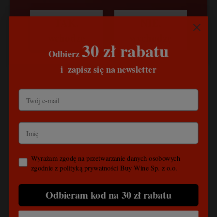
powiadom o dostępności
powiadom o dostępności
TAK,
NIE,
wchodzę
wychodzę
30 zł rabatu
Odbierz
​
i
zapisz się na newsletter
Wyrażam zgodę na przetwarzanie danych osobowych
zgodnie z polityką prywatności Buy Wine Sp. z o.o.
Odbieram kod na 30 zł rabatu
Fattoria Selvapiana,
Villa di Petrognano
Pomino rosso,