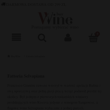
DARMOWA DOSTAWA OD 299 ZŁ
660 752 448
SKLEP@BUYWINE.PL
Pomagamy wybierać wino
BuyWine
Fattoria Selvapiana
Fattoria Selvapiana
Francesco Giuntini zawsze wierzył w wartość apelacji Rufina i
swą uporczywą oraz pełną pasji pracą wciąż podnosił prestiż tej
okolicy. Był jednym z pierwszych toskańskich winiarzy
produkujących wino Riserva jedynie z winogron Sangiovese, a
flagowe wino Selvapiana wyłącznie z jednej parceli,