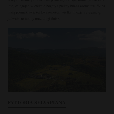
lato, osiągając w efekcie bogaty i piękny bilans aromatów. Wina
mają posmak świeżej kwasowości, wielką finezję i elegancję,
jedwabiste taniny oraz długi finisz.
FATTORIA SELVAPIANA