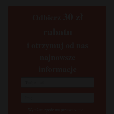
30 zł​
Odbierz
rabatu​
i otrzymuj od nas
najnowsze
informacje
Wyrażam zgodę ma przetwarzanie