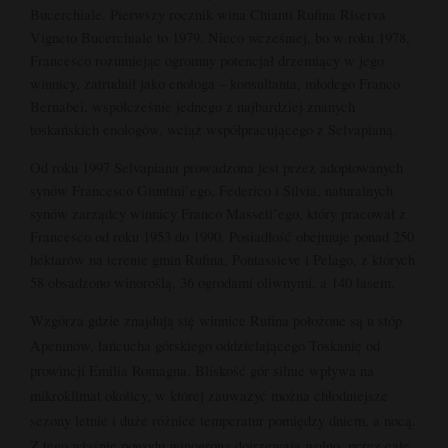
Bucerchiale. Pierwszy rocznik wina Chianti Rufina Riserva
Vigneto Bucerchiale to 1979. Nieco wcześniej, bo w roku 1978,
Francesco rozumiejąc ogromny potencjał drzemiący w jego
winnicy, zatrudnił jako enologa – konsultanta, młodego Franco
Bernabei, współcześnie jednego z najbardziej znanych
toskańskich enologów, wciąż współpracującego z Selvapianą.
Od roku 1997 Selvapiana prowadzona jest przez adoptowanych
synów Francesco Giuntini’ego, Federico i Silvia, naturalnych
synów zarządcy winnicy Franco Masseti’ego, który pracował z
Francesco od roku 1953 do 1990. Posiadłość obejmuje ponad 250
hektarów na terenie gmin Rufina, Pontassieve i Pelago, z których
58 obsadzono winoroślą, 36 ogrodami oliwnymi, a 140 lasem.
Wzgórza gdzie znajdują się winnice Rufina położone są u stóp
Apeninów, łańcucha górskiego oddzielającego Toskanię od
prowincji Emilia Romagna. Bliskość gór silnie wpływa na
mikroklimat okolicy, w której zauważyć można chłodniejsze
sezony letnie i duże różnice temperatur pomiędzy dniem, a nocą.
Z tego właśnie powodu winogrona dojrzewają wolno, przez całe