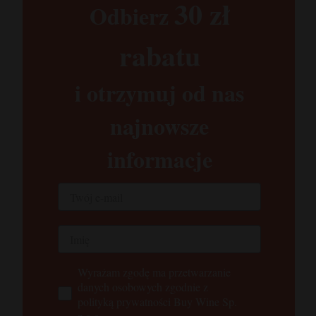
30 zł​
Odbierz
rabatu​
i otrzymuj od nas
najnowsze
informacje
Wyrażam zgodę ma przetwarzanie
danych osobowych zgodnie z
polityką prywatności Buy Wine Sp.