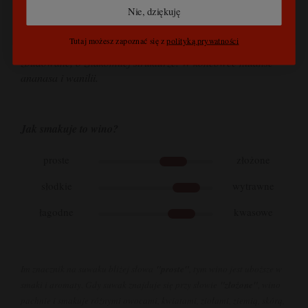
Nie, dziękuję
Bladozłoty kolor z zielonymi refleksami. Nos bogaty,
Tutaj możesz zapoznać się z
polityką prywatności
kwiatowe nuty, owoce egzotyczne. Na podniebieniu dobrze
zbudowane, o znakomitej strukturze. W końcówce niuanse
ananasa i wanilii.
Jak smakuje to wino?
proste
złożone
słodkie
wytrawne
łagodne
kwasowe
Im znacznik na suwaku bliżej słowa
"proste"
, tym wino jest uboższe w
smaki i aromaty. Gdy suwak znajduje się przy słowie
"złożone"
, wino
pachnie i smakuje różnymi owocami, kwiatami, ziołami, ziemią, skórą,