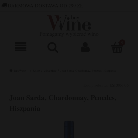
DARMOWA DOSTAWA OD 299 ZŁ
660 752 448
SKLEP@BUYWINE.PL
Pomagamy wybierać wino
BuyWine
Kolor
wina białe
Joan Sarda, Chardonnay, Penedes, Hiszpania
Kod produktu:
ESP.006.06
Joan Sarda, Chardonnay, Penedes,
Hiszpania