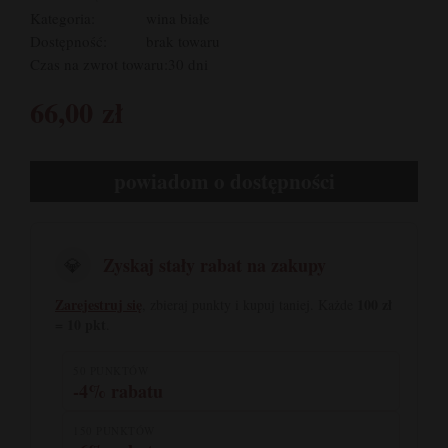
Kategoria:
wina białe
Dostępność:
brak towaru
Czas na zwrot towaru:
30 dni
66,00 zł
powiadom o dostępności
Zyskaj stały rabat na zakupy
💎
Zarejestruj się
100 zł
, zbieraj punkty i kupuj taniej. Każde
= 10 pkt
.
50 PUNKTÓW
-4% rabatu
150 PUNKTÓW