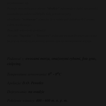
przetworami, itp.
Pozycja znacznika przy słowie
"słodkie"
informuje o dużej zawartości
naturalnego cukru (>200g/l). Gdy jest on tuż przy
określeniu
"wytrawne"
oznacza, że w winie jest zaledwie 0-2 gramy
cukru resztkowego.
Znacznik ustawiony pomiędzy
słowami
"łagodne"
i
"kwasowe"
pokazuje poziom kwasowości wina.
Im jest on bardziej po prawej stronie, tym ta intensywność wyższa.
Podawać z:
owocami morza, smażonymi rybami, foie gras,
cielęciną.
o
o
Temperatura serwowania
:
6
- 8
C
Apelacja:
D.O. Penedes
Dojrzewanie:
na osadzie
Położenie winnicy:
400 - 600 m. n. p. m.