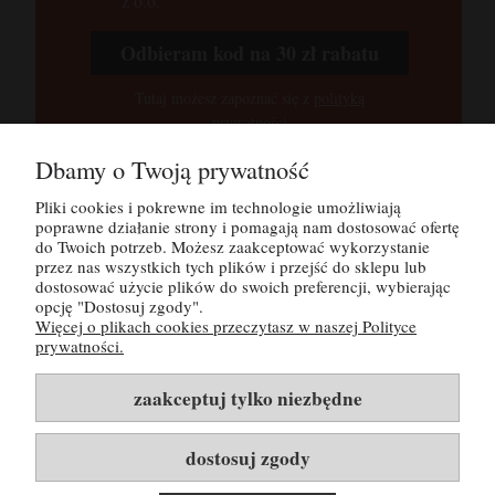
z o.o.
Odbieram kod na 30 zł rabatu
Tutaj możesz zapoznać się z
polityką
prywatności
Dbamy o Twoją prywatność
Pliki cookies i pokrewne im technologie umożliwiają
POMOC
poprawne działanie strony i pomagają nam dostosować ofertę
do Twoich potrzeb. Możesz zaakceptować wykorzystanie
MOJE KONTO
przez nas wszystkich tych plików i przejść do sklepu lub
dostosować użycie plików do swoich preferencji, wybierając
opcję "Dostosuj zgody".
PŁATNOŚCI I DOSTAWA
Więcej o plikach cookies przeczytasz w naszej Polityce
prywatności.
INFORMACJE
zaakceptuj tylko niezbędne
O NAS
dostosuj zgody