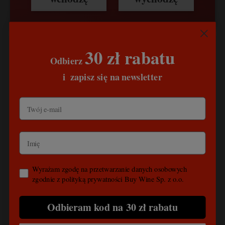
Joan Sarda
Producent:
30 zł rabatu
Odbierz
​
i
zapisz się na newsletter
zobacz opis i inne produkty z tej winnicy
Wyrażam zgodę na przetwarzanie danych osobowych
zgodnie z polityką prywatności Buy Wine Sp. z o.o.
OPIS
Odbieram kod na 30 zł rabatu
PRODUKTY POWIĄZANE