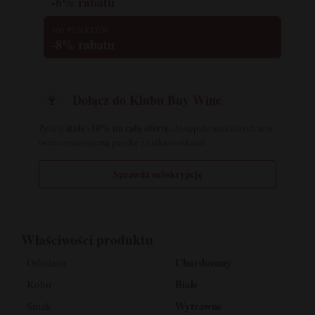
-6% rabatu
300 PUNKTÓW
-8% rabatu
Dołącz do Klubu Buy Wine
🍷
stałe -10% na całą ofertę
Zyskaj
, dostęp do unikalnych win
oraz comiesięczną paczkę z ciekawostkami.
Sprawdź subskrypcję
Właściwości produktu
Chardonnay
Odmiana
Białe
Kolor
Wytrawne
Smak