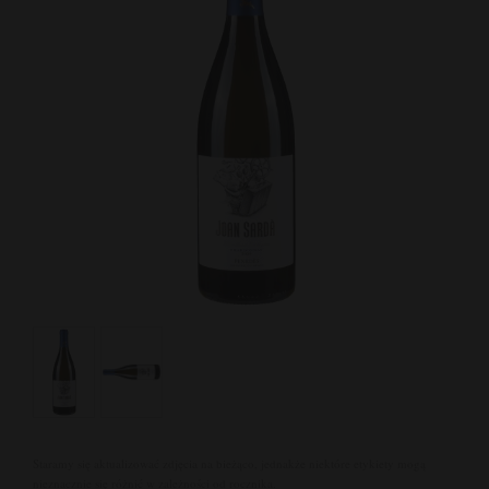
Staramy się aktualizować zdjęcia na bieżąco, jednakże niektóre etykiety mogą
nieznacznie się różnić w zależności od rocznika.