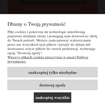
Tutaj możesz zapoznać się z
polityką
prywatności
Dbamy o Twoją prywatność
Pliki cookies i pokrewne im technologie umożliwiają
POMOC
poprawne działanie strony i pomagają nam dostosować ofertę
do Twoich potrzeb. Możesz zaakceptować wykorzystanie
MOJE KONTO
przez nas wszystkich tych plików i przejść do sklepu lub
dostosować użycie plików do swoich preferencji, wybierając
opcję "Dostosuj zgody".
PŁATNOŚCI I DOSTAWA
Więcej o plikach cookies przeczytasz w naszej Polityce
prywatności.
INFORMACJE
zaakceptuj tylko niezbędne
O NAS
dostosuj zgody
Rozwiń listę kategorii i linków ▼
zaakceptuj wszystkie