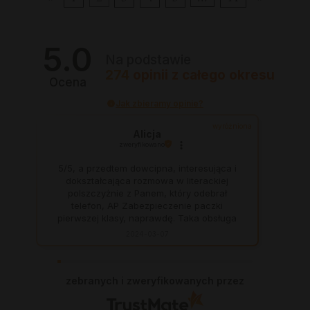
5.0
Na podstawie
274
opinii
z całego okresu
Ocena
Jak zbieramy opinie?
wyróżniona
Alicja
zweryfikowano
5/5, a przedtem dowcipna, interesująca i
dokształcająca rozmowa w literackiej
polszczyżnie z Panem, który odebrał
telefon, AP Zabezpieczenie paczki
pierwszej klasy, naprawdę. Taka obsługa
to skarb, dają z siebie 100 procent, aby
2024-03-07
zadowolić klienta. Świetnie, na czas. Nigdy
się nie zawiodłam, wyjątkowo rzetelna
firma.
zebranych i zweryfikowanych przez