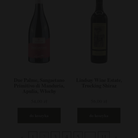
Due Palme, Sangaetano
Lindsay Wine Estate,
Primitivo di Manduria,
Trucking Shiraz
Apulia, Włochy
54,00 zł
56,00 zł
do koszyka
do koszyka
«
1
2
3
4
5
...
11
»