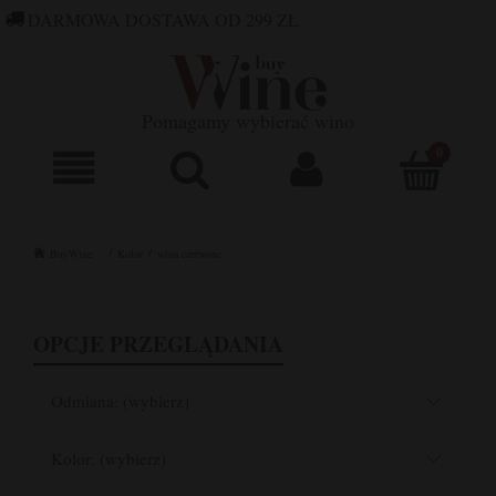
DARMOWA DOSTAWA OD 299 ZŁ
660 752 448
SKLEP@BUYWINE.PL
Pomagamy wybierać wino
BuyWine
Kolor
wina czerwone
OPCJE PRZEGLĄDANIA
Odmiana: (wybierz)
Kolor: (wybierz)