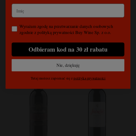
Ciavolich, Giuliana
Castello di Gabbiano,
Vicini, Montepulciano,
Chianti, Sangiovese,
Abruzja, Włochy
Toskania, Włochy
49,00 zł
49,00 zł
Wyrażam zgodę na przetwarzanie danych osobowych
zgodnie z polityką prywatności Buy Wine Sp. z o.o.
do koszyka
do koszyka
Odbieram kod na 30 zł rabatu
Nie, dziękuję
Tutaj możesz zapoznać się z
polityką prywatności