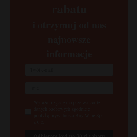
rabatu​
i otrzymuj od nas
najnowsze
informacje
Wyrażam zgodę ma przetwarzanie
danych osobowych zgodnie z
polityką prywatności Buy Wine Sp.
z o.o.
Odbieram kod na 30 zł rabatu