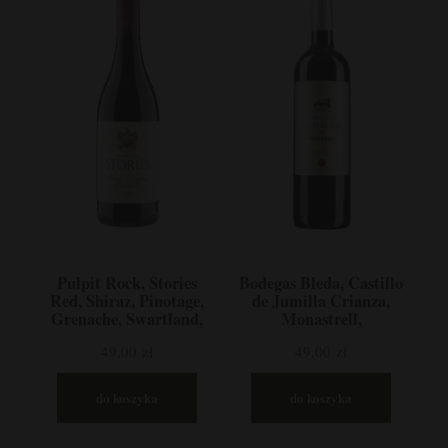
Pulpit Rock, Stories
Bodegas Bleda, Castillo
Red, Shiraz, Pinotage,
de Jumilla Crianza,
Grenache, Swartland,
Monastrell,
RPA
Tempranillo, Jumilla,
49,00 zł
49,00 zł
Hiszpania
do koszyka
do koszyka