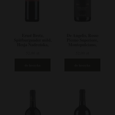
Ernst Bretz,
De Angelis, Rosso
Spätburgunder mild,
Piceno Superiore,
Hesja Nadreńska,
Montepulciano,
Niemcy
Sangiovese, Marchia,
52,00 zł
52,00 zł
Włochy
do koszyka
do koszyka