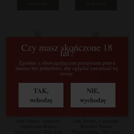
do koszyka
do koszyka
Czy masz skończone 18
lat?
Zgodnie z obowiązującymi przepisami prawa
musisz być pełnoletni, aby oglądać zawartość tej
strony.
TAK,
NIE,
wchodzę
wychodzę
Due Palme, Angelini
Due Palme, Camarda
Squinzano Rosso,
Brindisi Rosso,
Negroamaro, Malvasia
Negroamaro, Malvasia