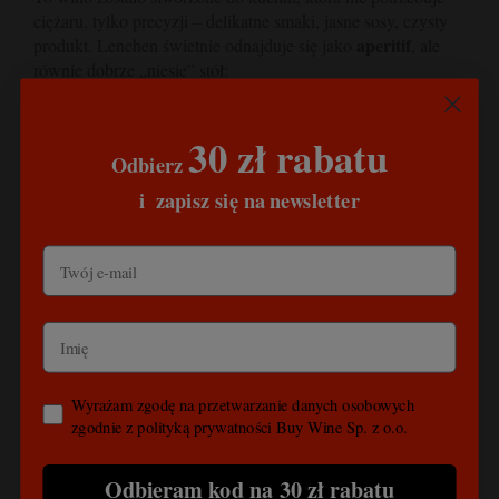
ciężaru, tylko precyzji – delikatne smaki, jasne sosy, czysty
aperitif
produkt. Lenchen świetnie odnajduje się jako
, ale
równie dobrze „niesie” stół:
ryby o subtelnym mięsie (pstrąg, sandacz, dorsz) –
pieczone lub smażone, z cytryną i ziołami,
30 zł rabatu
drób w lekkich sosach (kurczak, indyk), także z
Odbierz
pieczonymi warzywami,
​
i
zapisz się na newsletter
kuchnia japońska i azjatycka w lżejszym wydaniu
(sushi, dania z imbirem, sezamem, cytrusami),
sałatki z cytrusowym dressingiem, warzywa wiosenne,
szparagi,
kozie sery i półtwarde sery o umiarkowanej
intensywności.
10–12°C
Podawaj w temperaturze
– wtedy cytrus i
brzoskwinia są najbardziej czytelne, a struktura pozostaje
elegancka.
Wyrażam zgodę na przetwarzanie danych osobowych
zgodnie z polityką prywatności Buy Wine Sp. z o.o.
Kto stoi za tym winem
Odbieram kod na 30 zł rabatu