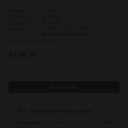
nieznacznie się różnić w zależności od rocznika.
Kategoria:
wina białe
Dostępność:
średnia ilość
Wysyłka w:
48 godzin
Dostawa:
od 26,99 zł
- Kurier
(Polska)
sprawdź formy dostawy
Czas na zwrot towaru:
30 dni
64,00 zł
-
+
szt.
do koszyka
Zyskaj stały rabat na zakupy
💎
Zarejestruj się
100 zł
, zbieraj punkty i kupuj taniej. Każde
= 10 pkt
.