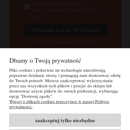
danych osobowych zgodnie z
polityką prywatności Buy Wine Sp.
z o.o.
Odbieram kod na 30 zł rabatu
Tutaj możesz zapoznać się z
polityką
prywatności
Dbamy o Twoją prywatność
Pliki cookies i pokrewne im technologie umożliwiają
POMOC
poprawne działanie strony i pomagają nam dostosować ofertę
do Twoich potrzeb. Możesz zaakceptować wykorzystanie
MOJE KONTO
przez nas wszystkich tych plików i przejść do sklepu lub
dostosować użycie plików do swoich preferencji, wybierając
opcję "Dostosuj zgody".
PŁATNOŚCI I DOSTAWA
Więcej o plikach cookies przeczytasz w naszej Polityce
prywatności.
INFORMACJE
zaakceptuj tylko niezbędne
O NAS