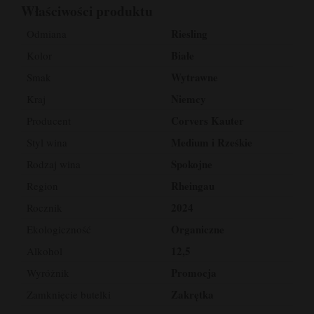
Właściwości produktu
Riesling
Odmiana
Białe
Kolor
Wytrawne
Smak
Niemcy
Kraj
Corvers Kauter
Producent
Medium i Rześkie
Styl wina
Spokojne
Rodzaj wina
Rheingau
Region
2024
Rocznik
Organiczne
Ekologiczność
12,5
Alkohol
Promocja
Wyróżnik
Zakrętka
Zamknięcie butelki