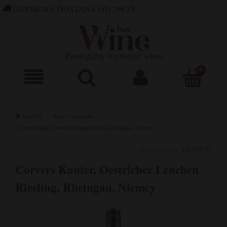
DARMOWA DOSTAWA OD 299 ZŁ
660 752 448
SKLEP@BUYWINE.PL
Pomagamy wybierać wino
BuyWine
Kolor
wina białe
Corvers Kauter, Oestricher Lenchen Riesling, Rheingau, Niemcy
Kod produktu:
DE.005.02
Corvers Kauter, Oestricher Lenchen
Riesling, Rheingau, Niemcy