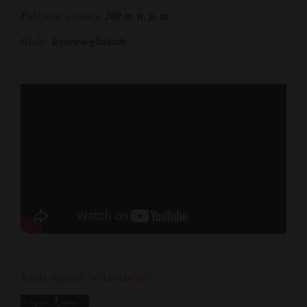
Położenie winnicy:
200 m. n. p. m.
Gleby:
lessowo-gliniaste
Kiedy sięgamy
po Lenchena?