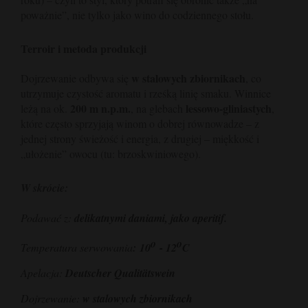
poważnie”, nie tylko jako wino do codziennego stołu.
Terroir i metoda produkcji
w stalowych zbiornikach
Dojrzewanie odbywa się
, co
utrzymuje czystość aromatu i rześką linię smaku. Winnice
200 m n.p.m.
lessowo-gliniastych
leżą na ok.
, na glebach
,
które często sprzyjają winom o dobrej równowadze – z
jednej strony świeżość i energia, z drugiej – miękkość i
„ułożenie” owocu (tu: brzoskwiniowego).
W skrócie:
Podawać z:
delikatnymi daniami, jako aperitif.
o
o
Temperatura serwowania
:
10
- 12
C
Apelacja:
Deutscher Qualitätswein
Dojrzewanie:
w stalowych zbiornikach