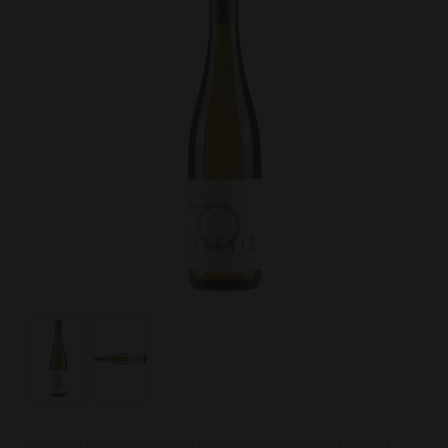
Staramy się aktualizować zdjęcia na bieżąco, jednakże niektóre etykiety mogą