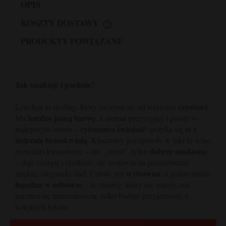
OPIS
KOSZTY DOSTAWY
PRODUKTY POWIĄZANE
Jak smakuje i pachnie?
czystości
Lenchen to riesling, który zaczyna się od wrażenia
.
bardzo jasną barwę
Ma
, a aromat precyzyjny i prosty w
cytrusowa świeżość
najlepszym sensie –
spotyka się tu z
dojrzałą brzoskwinią
. Kluczowy jest sposób, w jaki to wino
dobrze osadzona
prowadzi kwasowość – nie „ostra”, tylko
– daje energię i rześkość, ale zostawia na podniebieniu
wytrawna
miękki, elegancki ślad. Całość jest
, a jednocześnie
łagodna w odbiorze
– to riesling, który nie męczy, nie
narzuca się mineralnością, tylko buduje przyjemność z
kolejnych łyków.