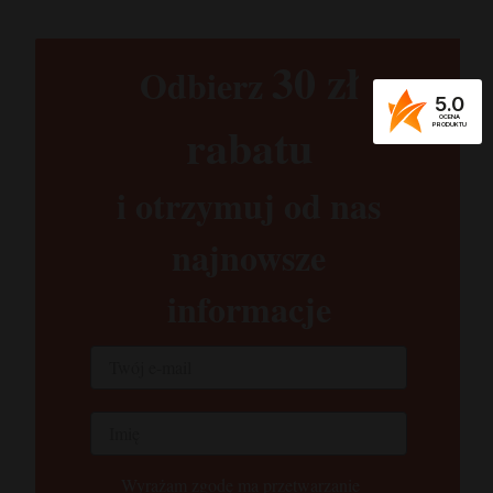
30 zł​
Odbierz
5.0
OCENA
rabatu​
PRODUKTU
i otrzymuj od nas
najnowsze
informacje
Wyrażam zgodę ma przetwarzanie