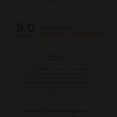
»
5.0
Na podstawie
274
opinii
z całego okresu
Ocena
Jak zbieramy opinie?
wyróżniona
Alicja
zweryfikowano
5/5, a przedtem dowcipna, interesująca i
dokształcająca rozmowa w literackiej
polszczyżnie z Panem, który odebrał
telefon, AP Zabezpieczenie paczki
pierwszej klasy, naprawdę. Taka obsługa
to skarb, dają z siebie 100 procent, aby
2024-03-07
zadowolić klienta. Świetnie, na czas. Nigdy
się nie zawiodłam, wyjątkowo rzetelna
firma.
zebranych i zweryfikowanych przez