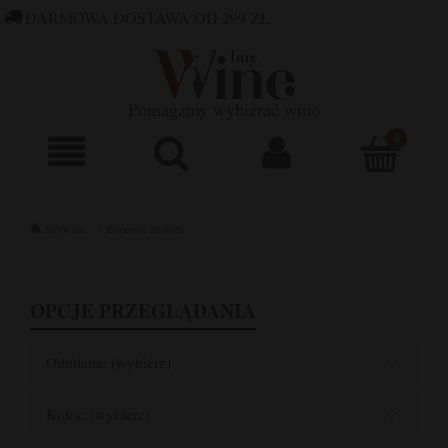
DARMOWA DOSTAWA OD 299 ZŁ
660 752 448
SKLEP@BUYWINE.PL
Pomagamy wybierać wino
BuyWine
Zawartość alkoholu
OPCJE PRZEGLĄDANIA
Odmiana: (wybierz)
Kolor: (wybierz)