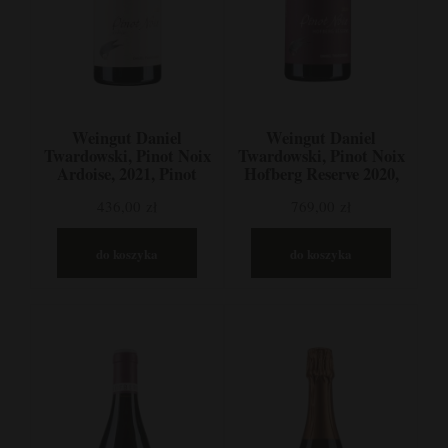
Weingut Daniel
Weingut Daniel
Twardowski, Pinot Noix
Twardowski, Pinot Noix
Ardoise, 2021, Pinot
Hofberg Reserve 2020,
Noir, Mozela, Niemcy
Pinot Noir, Mozela,
436,00 zł
769,00 zł
Niemcy
do koszyka
do koszyka