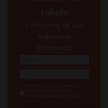
rabatu​
i otrzymuj od nas
najnowsze
informacje
Wyrażam zgodę ma przetwarzanie
danych osobowych zgodnie z
polityką prywatności Buy Wine Sp.
z o.o.