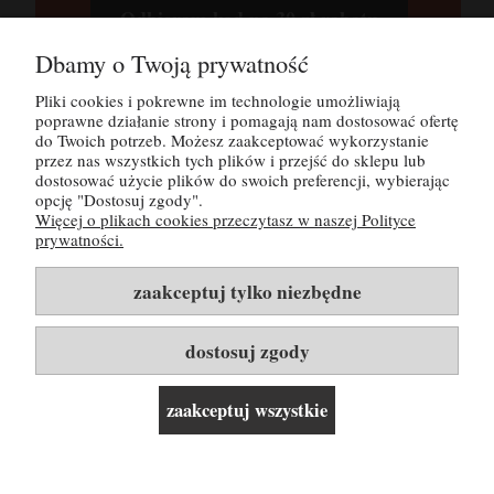
Odbieram kod na 30 zł rabatu
Dbamy o Twoją prywatność
Tutaj możesz zapoznać się z
polityką
prywatności
Pliki cookies i pokrewne im technologie umożliwiają
poprawne działanie strony i pomagają nam dostosować ofertę
do Twoich potrzeb. Możesz zaakceptować wykorzystanie
przez nas wszystkich tych plików i przejść do sklepu lub
POMOC
dostosować użycie plików do swoich preferencji, wybierając
opcję "Dostosuj zgody".
Więcej o plikach cookies przeczytasz w naszej Polityce
MOJE KONTO
prywatności.
PŁATNOŚCI I DOSTAWA
zaakceptuj tylko niezbędne
INFORMACJE
dostosuj zgody
O NAS
zaakceptuj wszystkie
Rozwiń listę kategorii i linków ▼