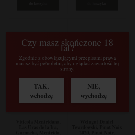
do koszyka
do koszyka
Czy masz skończone 18
lat?
Zgodnie z obowiązującymi przepisami prawa
musisz być pełnoletni, aby oglądać zawartość tej
strony.
TAK,
NIE,
wchodzę
wychodzę
Viticola Mentridana,
Weingut Daniel
Las Uvas de la Ira,
Twardowski, Pinot Noix
Garnacha, Mentrida,
2020, Pinot Noir,