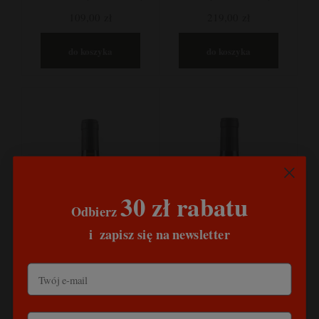
Hiszpania
Mozela, Niemcy
109,00 zł
219,00 zł
do koszyka
do koszyka
30 zł rabatu
Odbierz
​
i
zapisz się na newsletter