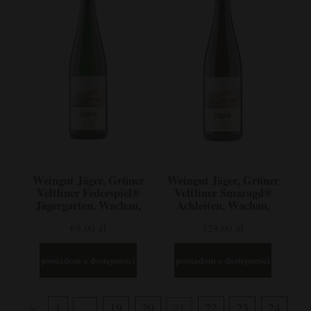
Weingut Jäger, Grüner
Weingut Jäger, Grüner
Veltliner Federspiel®
Veltliner Smaragd®
Jägergarten, Wachau,
Achleiten, Wachau,
Austria
Austria
69,00 zł
129,00 zł
powiadom o dostępności
powiadom o dostępności
«
1
...
19
20
21
22
23
24