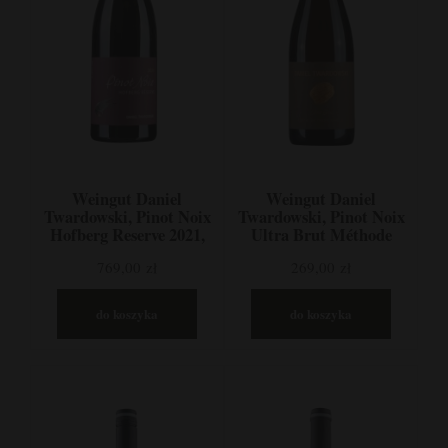
Weingut Daniel
Weingut Daniel
Twardowski, Pinot Noix
Twardowski, Pinot Noix
Hofberg Reserve 2021,
Ultra Brut Méthode
Pinot Noir, Mozela,
Traditionelle, Pinot
769,00 zł
269,00 zł
Niemcy
Noir, Mozela, Niemcy
do koszyka
do koszyka