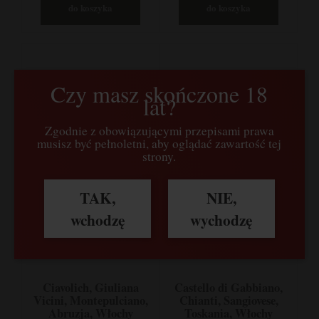
do koszyka
do koszyka
Czy masz skończone 18
lat?
Zgodnie z obowiązującymi przepisami prawa
musisz być pełnoletni, aby oglądać zawartość tej
strony.
TAK,
NIE,
wchodzę
wychodzę
Ciavolich, Giuliana
Castello di Gabbiano,
Vicini, Montepulciano,
Chianti, Sangiovese,
Abruzja, Włochy
Toskania, Włochy