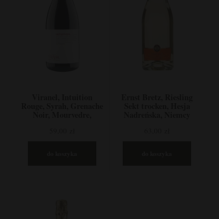
Viranel, Intuition
Ernst Bretz, Riesling
Rouge, Syrah, Grenache
Sekt trocken, Hesja
Noir, Mourvedre,
Nadreńska, Niemcy
Carignan, Langwedocja,
59,00 zł
63,00 zł
Francja
do koszyka
do koszyka