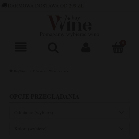
DARMOWA DOSTAWA OD 299 ZŁ
660 752 448
SKLEP@BUYWINE.PL
Pomagamy wybierać wino
BuyWine
Polecamy
Wino na wesele
OPCJE PRZEGLĄDANIA
Odmiana: (wybierz)
Kolor: (wybierz)