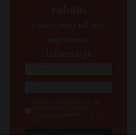
rabatu​
i otrzymuj od nas
najnowsze
informacje
Wyrażam zgodę ma przetwarzanie
danych osobowych zgodnie z
polityką prywatności Buy Wine Sp.
z o.o.
Odbieram kod na 30 zł rabatu