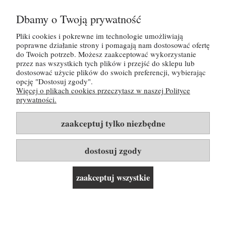
Dbamy o Twoją prywatność
Tutaj możesz zapoznać się z
polityką
prywatności
Pliki cookies i pokrewne im technologie umożliwiają
poprawne działanie strony i pomagają nam dostosować ofertę
do Twoich potrzeb. Możesz zaakceptować wykorzystanie
przez nas wszystkich tych plików i przejść do sklepu lub
POMOC
dostosować użycie plików do swoich preferencji, wybierając
opcję "Dostosuj zgody".
Więcej o plikach cookies przeczytasz w naszej Polityce
MOJE KONTO
prywatności.
PŁATNOŚCI I DOSTAWA
zaakceptuj tylko niezbędne
INFORMACJE
dostosuj zgody
O NAS
zaakceptuj wszystkie
Rozwiń listę kategorii i linków ▼