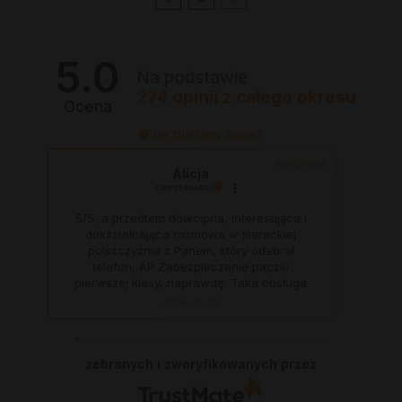
5.0
Na podstawie
274
opinii
z całego okresu
Ocena
Jak zbieramy opinie?
wyróżniona
Alicja
zweryfikowano
5/5, a przedtem dowcipna, interesująca i
dokształcająca rozmowa w literackiej
polszczyżnie z Panem, który odebrał
telefon, AP Zabezpieczenie paczki
pierwszej klasy, naprawdę. Taka obsługa
to skarb, dają z siebie 100 procent, aby
2024-03-07
zadowolić klienta. Świetnie, na czas. Nigdy
się nie zawiodłam, wyjątkowo rzetelna
firma.
zebranych i zweryfikowanych przez