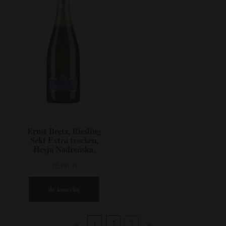
Ernst Bretz, Riesling
Sekt Extra trocken,
Hesja Nadreńska,
Niemcy
72,00 zł
do koszyka
«
1
2
3
»