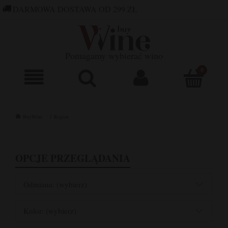
DARMOWA DOSTAWA OD 299 ZŁ
660 752 448
SKLEP@BUYWINE.PL
Pomagamy wybierać wino
BuyWine
Region
OPCJE PRZEGLĄDANIA
Odmiana: (wybierz)
Kolor: (wybierz)