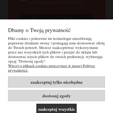
polityką prywatności Buy Wine Sp.
z o.o.
Odbieram kod na 30 zł rabatu
Dbamy o Twoją prywatność
Tutaj możesz zapoznać się z
polityką
prywatności
Pliki cookies i pokrewne im technologie umożliwiają
poprawne działanie strony i pomagają nam dostosować ofertę
do Twoich potrzeb. Możesz zaakceptować wykorzystanie
przez nas wszystkich tych plików i przejść do sklepu lub
POMOC
dostosować użycie plików do swoich preferencji, wybierając
opcję "Dostosuj zgody".
Więcej o plikach cookies przeczytasz w naszej Polityce
MOJE KONTO
prywatności.
PŁATNOŚCI I DOSTAWA
zaakceptuj tylko niezbędne
INFORMACJE
dostosuj zgody
O NAS
zaakceptuj wszystkie