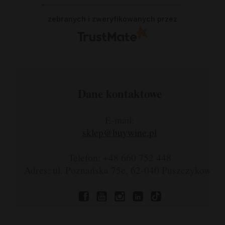
się nie zawiodłam, wyjątkowo rzetelna
firma.
zebranych i zweryfikowanych przez
Dane kontaktowe
E-mail:
sklep@buywine.pl
Telefon: +48 660 752 448
Adres: ul. Poznańska 75e, 62-040 Puszczykowo