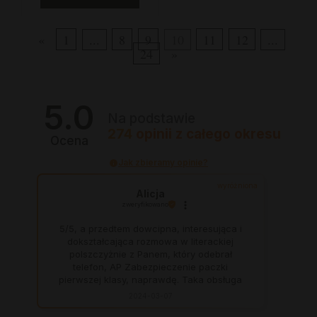
«
1
...
8
9
10
11
12
...
24
»
5.0
Na podstawie
274
opinii
z całego okresu
Ocena
Jak zbieramy opinie?
wyróżniona
Alicja
zweryfikowano
5/5, a przedtem dowcipna, interesująca i
dokształcająca rozmowa w literackiej
polszczyżnie z Panem, który odebrał
telefon, AP Zabezpieczenie paczki
pierwszej klasy, naprawdę. Taka obsługa
to skarb, dają z siebie 100 procent, aby
2024-03-07
zadowolić klienta. Świetnie, na czas. Nigdy