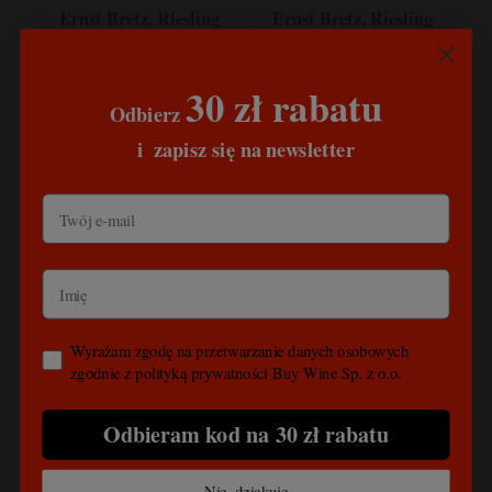
Ernst Bretz, Riesling
Ernst Bretz, Riesling
feinherb 1,0l, Hesja
Kabinett, Hesja
Nadreńska, Niemcy
Nadreńska, Niemcy
30 zł rabatu
47,00 zł
46,00 zł
Odbierz
​
i
zapisz się na newsletter
do koszyka
do koszyka
Wyrażam zgodę na przetwarzanie danych osobowych
zgodnie z polityką prywatności Buy Wine Sp. z o.o.
Odbieram kod na 30 zł rabatu
Nie, dziękuję