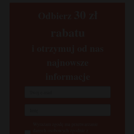
30 zł​
Odbierz
rabatu​
i otrzymuj od nas
najnowsze
informacje
Wyrażam zgodę ma przetwarzanie
danych osobowych zgodnie z