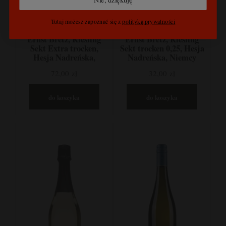
Tutaj możesz zapoznać się z
polityką prywatności
Ernst Bretz, Riesling
Ernst Bretz, Riesling
Sekt Extra trocken,
Sekt trocken 0,25, Hesja
Hesja Nadreńska,
Nadreńska, Niemcy
Niemcy
72,00 zł
32,00 zł
do koszyka
do koszyka