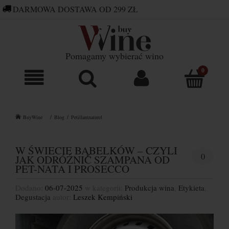
DARMOWA DOSTAWA OD 299 ZŁ
660 752 448
SKLEP@BUYWINE.PL
Pomagamy wybierać wino
BuyWine
Blog
Petillantnaturel
W ŚWIECIE BĄBELKÓW – CZYLI
0
JAK ODRÓŻNIĆ SZAMPANA OD
PET-NATA I PROSECCO
Dodano:
06-07-2025
w kategorii:
Produkcja wina
,
Etykieta
,
Degustacja
autor:
Leszek Kempiński