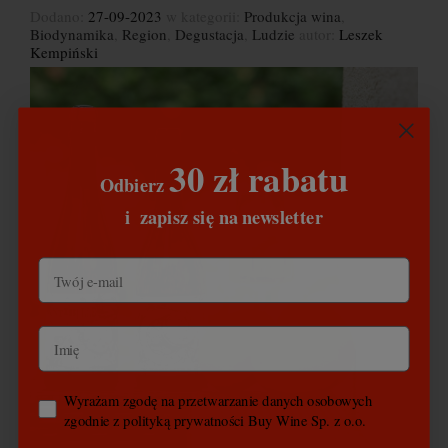
Dodano:
27-09-2023
w kategorii:
Produkcja wina
,
Biodynamika
,
Region
,
Degustacja
,
Ludzie
autor:
Leszek
Kempiński
30 zł rabatu
Odbierz
​
i
zapisz się na newsletter
Wyrażam zgodę na przetwarzanie danych osobowych
zgodnie z polityką prywatności Buy Wine Sp. z o.o.