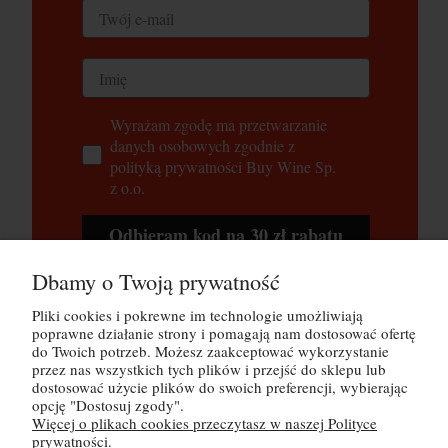
Wyrażam zgodę ma przetwarzanie
danych osobowych zgodnie z
polityką prywatności Buy Wine Sp.
z o.o.
Odbieram kod na 30 zł rabatu
Dbamy o Twoją prywatność
Tutaj możesz zapoznać się z
polityką
prywatności
Pliki cookies i pokrewne im technologie umożliwiają
poprawne działanie strony i pomagają nam dostosować ofertę
do Twoich potrzeb. Możesz zaakceptować wykorzystanie
przez nas wszystkich tych plików i przejść do sklepu lub
POMOC
dostosować użycie plików do swoich preferencji, wybierając
opcję "Dostosuj zgody".
Więcej o plikach cookies przeczytasz w naszej Polityce
MOJE KONTO
prywatności.