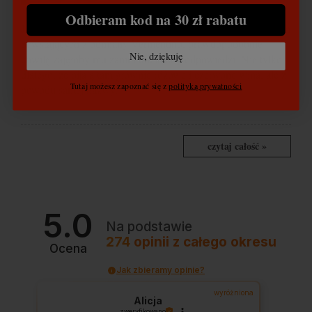
Odbieram kod na 30 zł rabatu
Jeśli zapytać by Prowansalczyka co sądzi o lokalnych winach
powstających z odmiany Vermentino, prawdopodobnie
Nie, dziękuję
chwilę zajęłoby mu zanim udzieliłby odpowiedzi. Nie tylko
dlatego, że pijają tam głównie różowe i czerwone wina, ale z
Tutaj możesz zapoznać się z
polityką prywatności
powodu samej nazwy.
czytaj całość »
5.0
Na podstawie
274
opinii
z całego okresu
Ocena
Jak zbieramy opinie?
wyróżniona
Alicja
zweryfikowano