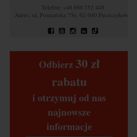
Telefon: +48 660 752 448
Adres: ul. Poznańska 75e, 62-040 Puszczykowo
30 zł​
Odbierz
rabatu​
i otrzymuj od nas
najnowsze
informacje