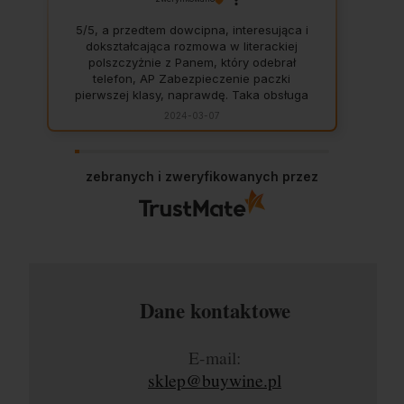
5/5, a przedtem dowcipna, interesująca i
dokształcająca rozmowa w literackiej
polszczyżnie z Panem, który odebrał
telefon, AP Zabezpieczenie paczki
pierwszej klasy, naprawdę. Taka obsługa
to skarb, dają z siebie 100 procent, aby
2024-03-07
zadowolić klienta. Świetnie, na czas. Nigdy
się nie zawiodłam, wyjątkowo rzetelna
firma.
zebranych i zweryfikowanych przez
Dane kontaktowe
E-mail:
sklep@buywine.pl