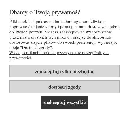
Dbamy o Twoją prywatność
Tutaj możesz zapoznać się z
polityką
prywatności
Pliki cookies i pokrewne im technologie umożliwiają
poprawne działanie strony i pomagają nam dostosować ofertę
do Twoich potrzeb. Możesz zaakceptować wykorzystanie
przez nas wszystkich tych plików i przejść do sklepu lub
POMOC
dostosować użycie plików do swoich preferencji, wybierając
opcję "Dostosuj zgody".
Więcej o plikach cookies przeczytasz w naszej Polityce
MOJE KONTO
prywatności.
PŁATNOŚCI I DOSTAWA
zaakceptuj tylko niezbędne
INFORMACJE
dostosuj zgody
O NAS
zaakceptuj wszystkie
Rozwiń listę kategorii i linków ▼