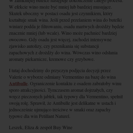
W zamkniętej butelce następuje dokończenie całego procesu.
W efekcie wino może być mniej lub bardziej musujące.
Skutek uboczny w postaci osadu jest czynnikiem, który
kształtuje smak wina. Jeśli przed przelaniem wina do butelki
winiarz podda je filtrowaniu, osadu martwych drożdży będzie
znacznie mniej (lub wcale). Wino może pachnieć bardziej
owocowo. Gdy osadu jest więcej, zachodzi intensywne
zjawisko autolizy, czy przenikania się substancji
zapachowych z drożdży do wina. Wówczas wino odsłania
aromaty piekarnicze, kremowe czy grzybowe.
I tutaj dochodzimy do przyczyn podjęcia decyzji przez
Valerie o wyborze odmiany Vermentino na bazę do wina
Antibulle
. Ograniczenie kontaktu z osadem zabrałoby winu
sporo atrakcyjności. Tymczasem aromat dojrzałych, czy
wręcz pieczonych jabłek, tak typowy dla Vermentino, spełnił
swoją rolę. Sprawił, że Antibulle jest delikatne w ustach i
jednocześnie ujmująco treściwe w smaki oraz zapachy
typowe dla win Petillant Naturel.
Leszek, Eliza & zespół Buy Wine