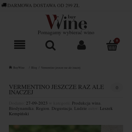
DARMOWA DOSTAWA OD 299 ZŁ
660 752 448
SKLEP@BUYWINE.PL
Pomagamy wybierać wino
BuyWine
Blog
Vermentino jeszcze raz ale inaczej
VERMENTINO JESZCZE RAZ ALE
0
INACZEJ
Dodano:
27-09-2023
w kategorii:
Produkcja wina
,
Biodynamika
,
Region
,
Degustacja
,
Ludzie
autor:
Leszek
Kempiński