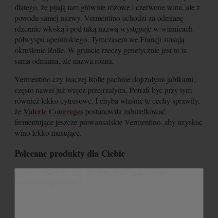
dlatego, że pijają tam głównie różowe i czerwone wina, ale z
powodu samej nazwy. Vermentino uchodzi za odmianę
rdzennie włoską i pod taką nazwą występuje w winnicach
półwyspu apenińskiego. Tymczasem we Francji stosują
określenie Rolle. W gruncie rzeczy genetycznie jest to ta
sama odmiana, ale nazwa różna.
Vermentino czy inaczej Rolle pachnie dojrzałymi jabłkami,
często nawet już wręcz przejrzałymi. Potrafi być przy tym
również lekko cytrusowe. I chyba właśnie te cechy sprawiły,
Valerie Courreges
że
postanowiła zabutelkować
fermentujące jeszcze prowansalskie Vermentino, aby uzyskać
wino lekko musujące.
Polecane produkty dla Ciebie
[product id="120, 122, 49, 209, 509" slider="true"
autoScrolling="false"]