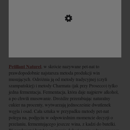
Petillant Naturel
, w skrócie nazywane pet-nat to
prawdopodobnie najstarsza metoda produkcji win
musujących. Odróżnia ją od metody tradycyjnej (czyli
szampańskiej) i metody Charmata (jak przy Prosecco) tylko
jedna fermentacja. Fermentacja, która daje najpierw alkohol,
a po chwili musowanie. Drożdże przerabiając naturalny
cukier na procenty, wytwarzają jednocześnie dwutlenek
węgla i osad. Cała sztuka w przypadku metody pet-nat
polega na, podjęciu w odpowiednim momencie decyzji o
przelaniu, fermentującego jeszcze wina, z kadzi do butelki.