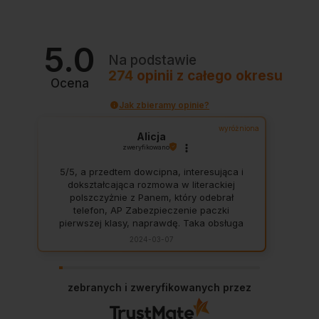
5.0
Na podstawie
274
opinii
z całego okresu
Ocena
Jak zbieramy opinie?
wyróżniona
Alicja
zweryfikowano
5/5, a przedtem dowcipna, interesująca i
dokształcająca rozmowa w literackiej
polszczyżnie z Panem, który odebrał
telefon, AP Zabezpieczenie paczki
pierwszej klasy, naprawdę. Taka obsługa
to skarb, dają z siebie 100 procent, aby
2024-03-07
zadowolić klienta. Świetnie, na czas. Nigdy
się nie zawiodłam, wyjątkowo rzetelna
firma.
zebranych i zweryfikowanych przez