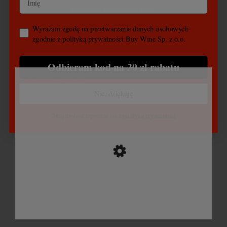
Dołącz do Klubu Buy Wine
Wyrażam zgodę na przetwarzanie danych osobowych
zgodnie z polityką prywatności Buy Wine Sp. z o.o.
Polecane produkty dla Ciebie
Odbieram kod na 30 zł rabatu
[product id="120, 122, 49, 209, 509" slider="true"
autoScrolling="false"]
Nie, dziękuję
Tutaj możesz zapoznać się z
polityką prywatności