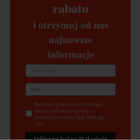
rabatu​
i otrzymuj od nas
najnowsze
informacje
Wyrażam zgodę ma przetwarzanie
danych osobowych zgodnie z
polityką prywatności Buy Wine Sp.
z o.o.
Odbieram kod na 30 zł rabatu