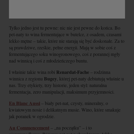
Tylko jedno jest tu pewne: nic nie jest pewne do końca. Bo
pet-naty to wina fermentujące w butelce, z osadem, czasami
lekko mętne – takie, które nie starają się być doskonałe. Za to
są prawdziwe, rześkie, pełne energii. Mają w sobie coś z
fermentującego soku winogronowego, coś z porannej mgły
nad winnicą i coś z młodzieńczego buntu.
Renardat-Fache
I właśnie takie wina robi
– rodzinna
Bugey
winnica z regionu
, której pet-naty debiutują właśnie u
nas. Trzy etykiety, trzy historie, jeden styl: naturalna
fermentacja, zero manipulacji, maksimum przyjemności.
En Blanc Aussi
– biały pet-nat, czysty, mineralny, o
kwiatowym nosie i delikatnym musie. Wino, które smakuje
jak poranek w ogrodzie.
Au Commencement
– „na początku” – i to