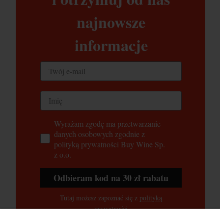
najnowsze
informacje
Wyrażam zgodę ma przetwarzanie
danych osobowych zgodnie z
polityką prywatności Buy Wine Sp.
z o.o.
Odbieram kod na 30 zł rabatu
Tutaj możesz zapoznać się z
polityką
prywatności