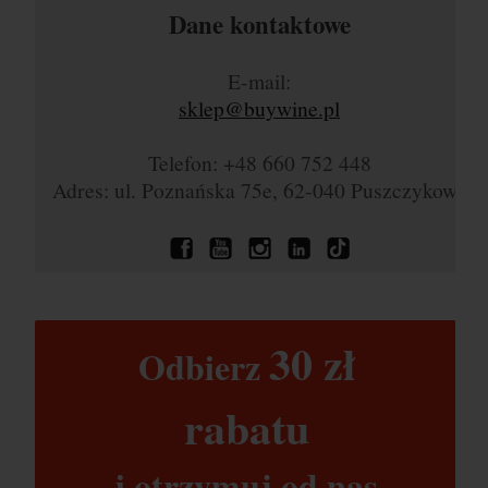
Dane kontaktowe
E-mail:
sklep@buywine.pl
Telefon: +48 660 752 448
Adres: ul. Poznańska 75e, 62-040 Puszczykowo
30 zł​
Odbierz
rabatu​
i otrzymuj od nas