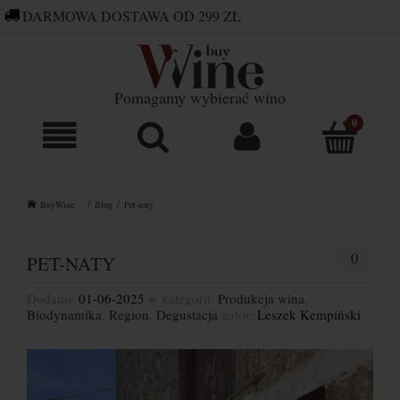
DARMOWA DOSTAWA OD 299 ZŁ
660 752 448
SKLEP@BUYWINE.PL
Pomagamy wybierać wino
BuyWine
Blog
Pet-naty
0
PET-NATY
Dodano:
01-06-2025
w kategorii:
Produkcja wina
,
Biodynamika
,
Region
,
Degustacja
autor:
Leszek Kempiński