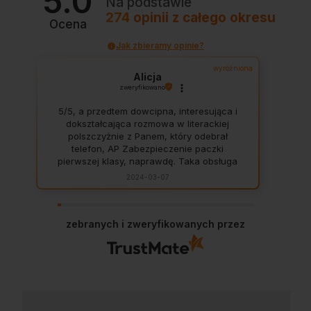
5.0
Na podstawie
274
opinii
z całego okresu
Ocena
Jak zbieramy opinie?
wyróżniona
Alicja
zweryfikowano
5/5, a przedtem dowcipna, interesująca i
dokształcająca rozmowa w literackiej
polszczyżnie z Panem, który odebrał
telefon, AP Zabezpieczenie paczki
pierwszej klasy, naprawdę. Taka obsługa
to skarb, dają z siebie 100 procent, aby
2024-03-07
zadowolić klienta. Świetnie, na czas. Nigdy
się nie zawiodłam, wyjątkowo rzetelna
firma.
zebranych i zweryfikowanych przez