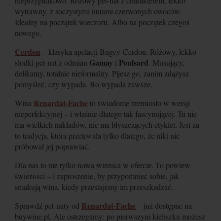
nieprzypadkowo. Różowy pet-nat z charakterem, lekko
wytrawny, z soczystymi nutami czerwonych owoców.
Idealny na początek wieczoru. Albo na początek czegoś
nowego.
Cerdon
– klasyka apelacji Bugey-Cerdon. Różowy, lekko
Gamay
Poulsard
słodki pet-nat z odmian
i
. Musujący,
delikatny, totalnie nieformalny. Pijesz go, zanim zdążysz
pomyśleć, czy wypada. Bo wypada zawsze.
Renardat-Fache
Wina
to świadome rzemiosło w wersji
nieperfekcyjnej – i właśnie dlatego tak fascynującej. Tu nie
ma wielkich nakładów, nie ma błyszczących etykiet. Jest za
to tradycja, która przetrwała tylko dlatego, że nikt nie
próbował jej poprawiać.
Dla nas to nie tylko nowa winnica w ofercie. To powiew
świeżości – i zaproszenie, by przypomnieć sobie, jak
smakują wina, kiedy przestajemy im przeszkadzać.
Renardat-Fache
Sprawdź pet-naty od
– już dostępne na
buywine.pl. Ale ostrzegamy: po pierwszym kieliszku możesz