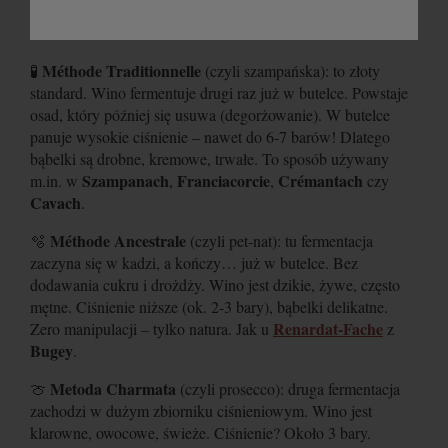
Méthode Traditionnelle
🧪
(czyli szampańska): to złoty
standard. Wino fermentuje drugi raz już w butelce. Powstaje
osad, który później się usuwa (degorżowanie). W butelce
panuje wysokie ciśnienie – nawet do 6-7 barów! Dlatego
bąbelki są drobne, kremowe, trwałe. To sposób używany
Szampanach
Franciacorcie
Crémantach
m.in. w
,
,
czy
Cavach
.
Méthode Ancestrale
🫧
(czyli pet-nat): tu fermentacja
zaczyna się w kadzi, a kończy… już w butelce. Bez
dodawania cukru i drożdży. Wino jest dzikie, żywe, często
mętne. Ciśnienie niższe (ok. 2-3 bary), bąbelki delikatne.
Renardat-Fache
Zero manipulacji – tylko natura. Jak u
z
Bugey
.
Metoda Charmata
🍈
(czyli prosecco): druga fermentacja
zachodzi w dużym zbiorniku ciśnieniowym. Wino jest
klarowne, owocowe, świeże. Ciśnienie? Około 3 bary.