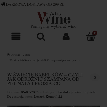
DARMOWA DOSTAWA OD 299 ZŁ
660 752 448
SKLEP@BUYWINE.PL
Pomagamy wybierać wino
BuyWine
Blog
W świecie bąbelków – czyli jak odróżnić szampana od pet-nata i prosecco
W ŚWIECIE BĄBELKÓW – CZYLI
0
JAK ODRÓŻNIĆ SZAMPANA OD
PET-NATA I PROSECCO
Dodano:
06-07-2025
w kategorii:
Produkcja wina
,
Etykieta
,
Degustacja
autor:
Leszek Kempiński