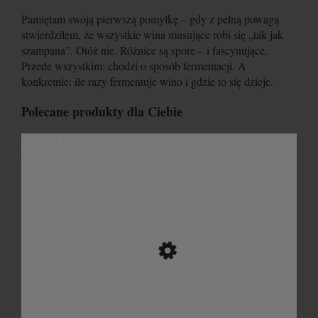
Pamiętam swoją pierwszą pomyłkę – gdy z pełną powagą
stwierdziłem, że wszystkie wina musujące robi się „tak jak
szampana”. Otóż nie. Różnice są spore – i fascynujące.
Przede wszystkim: chodzi o sposób fermentacji. A
konkretnie: ile razy fermentuje wino i gdzie to się dzieje.
Polecane produkty dla Ciebie
[product id="120, 122, 49, 209, 509" slider="true"
autoScrolling="false"]