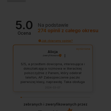
5.0
Na podstawie
274
opinii
z całego okresu
Ocena
Jak zbieramy opinie?
wyróżniona
Alicja
zweryfikowano
5/5, a przedtem dowcipna, interesująca i
dokształcająca rozmowa w literackiej
polszczyżnie z Panem, który odebrał
telefon, AP Zabezpieczenie paczki
pierwszej klasy, naprawdę. Taka obsługa
to skarb, dają z siebie 100 procent, aby
2024-03-07
zadowolić klienta. Świetnie, na czas. Nigdy
się nie zawiodłam, wyjątkowo rzetelna
firma.
zebranych i zweryfikowanych przez