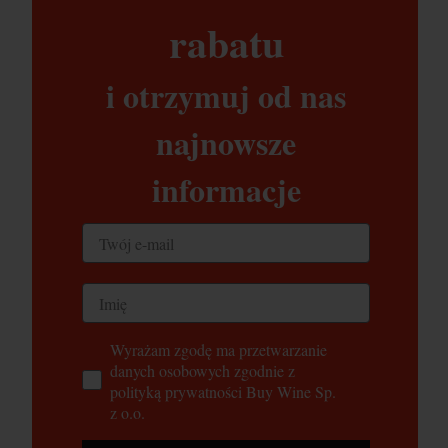
rabatu​
i otrzymuj od nas
najnowsze
informacje
Wyrażam zgodę ma przetwarzanie
danych osobowych zgodnie z
polityką prywatności Buy Wine Sp.
z o.o.