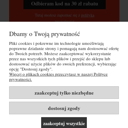
Odbieram kod na 30 zł rabatu
Tutaj możesz zapoznać się z
polityką
prywatności
Dbamy o Twoją prywatność
Pliki cookies i pokrewne im technologie umożliwiają
POMOC
poprawne działanie strony i pomagają nam dostosować ofertę
do Twoich potrzeb. Możesz zaakceptować wykorzystanie
MOJE KONTO
przez nas wszystkich tych plików i przejść do sklepu lub
dostosować użycie plików do swoich preferencji, wybierając
opcję "Dostosuj zgody".
PŁATNOŚCI I DOSTAWA
Więcej o plikach cookies przeczytasz w naszej Polityce
prywatności.
INFORMACJE
zaakceptuj tylko niezbędne
O NAS
dostosuj zgody
Rozwiń listę kategorii i linków ▼
zaakceptuj wszystkie