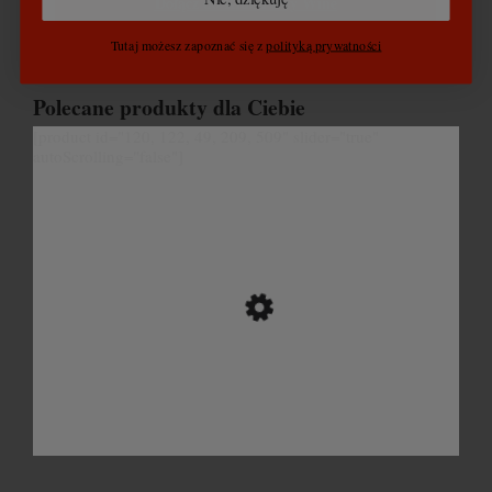
Dołącz do Klubu Buy Wine
Tutaj możesz zapoznać się z
polityką prywatności
Polecane produkty dla Ciebie
[product id="120, 122, 49, 209, 509" slider="true"
autoScrolling="false"]