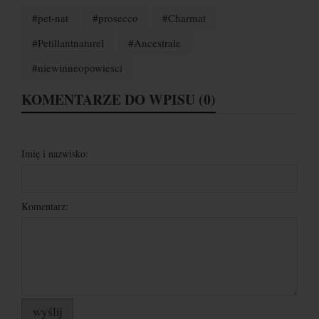
#pet-nat
#prosecco
#Charmat
#Petillantnaturel
#Ancestrale
#niewinneopowiesci
KOMENTARZE DO WPISU (0)
Imię i nazwisko:
Komentarz:
wyślij