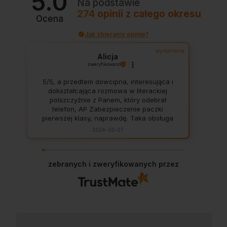
5.0
Na podstawie
274
opinii
z całego okresu
Ocena
Jak zbieramy opinie?
wyróżniona
Alicja
zweryfikowano
5/5, a przedtem dowcipna, interesująca i
dokształcająca rozmowa w literackiej
polszczyżnie z Panem, który odebrał
telefon, AP Zabezpieczenie paczki
pierwszej klasy, naprawdę. Taka obsługa
to skarb, dają z siebie 100 procent, aby
2024-03-07
zadowolić klienta. Świetnie, na czas. Nigdy
się nie zawiodłam, wyjątkowo rzetelna
firma.
zebranych i zweryfikowanych przez