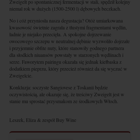
Zweigelt po spontanicznej fermentacji w stali, spędził kolejny
niemal rok w dużych (1500-2500 l) dębowych beczkach.
No i cóż przyniosła nasza degustacja? Otóż umiarkowana
kwasowość świetnie zagrała z tłustymi fragmentami wędlin,
ładnie je niejako przecięła.
A spokojne dojrzewanie
owocowego szczepu w neutralnej dębinie wyzwoliło dojrzałe
i przyjemnie obfite nuty, które stanowiły godnego partnera
dla słodkich niuansów powstały w starzonych wędlinach i
serze. Faworytem pairingu okazała się jednak kiełbaska z
dodatkiem pieprzu, który przecież również da się wyczuć w
Zweigelcie.
Konkluzja: soczyste Sangiovese z Toskanii będzie
oczywistością, ale okazuje się, że treściwy Zweigelt jest w
stanie mu sprostać przysmakom ze środkowych Włoch.
Leszek, Eliza & zespół Buy Wine