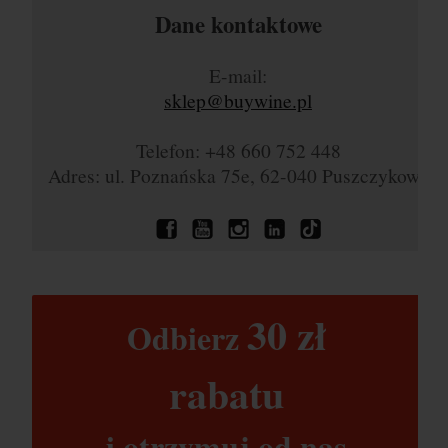
Dane kontaktowe
E-mail:
sklep@buywine.pl
Telefon: +48 660 752 448
Adres: ul. Poznańska 75e, 62-040 Puszczykowo
30 zł​
Odbierz
rabatu​
i otrzymuj od nas