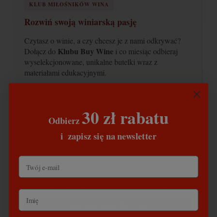
KLUB MIŁOŚNIKÓW WINA
Rozwiń swoją winiarską pasję
Czytasz o winie, a czy chcesz je z nami odkrywać?
Klubu Buy Wine
Dołącz do
i co miesiąc odbieraj
wyselekcjonowane, unikalne butelki wraz z
materiałami edukacyjnymi.
-10% stałego
Gwarantowane
na cały asortyment
rabatu
sklepu
30 zł rabatu
1 lub 2 butelki rzadkich, limitowanych win co miesiąc
Odbierz
​
Dostęp do zamkniętych nowości przed innymi
i
zapisz się na newsletter
Wolisz zbierać punkty? Za samą rejestrację w sklepie
zbierasz punkty i wymieniasz je na stałe rabaty do 8%!
Dołącz do Klubu Buy Wine