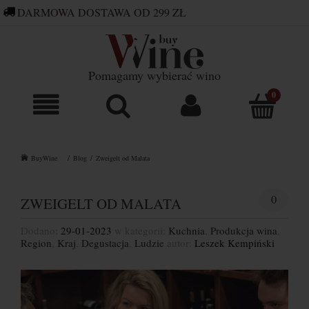
DARMOWA DOSTAWA OD 299 ZŁ
660 752 448
SKLEP@BUYWINE.PL
Pomagamy wybierać wino
BuyWine
Blog
Zweigelt od Malata
0
ZWEIGELT OD MALATA
Dodano:
29-01-2023
w kategorii:
Kuchnia
,
Produkcja wina
,
Region
,
Kraj
,
Degustacja
,
Ludzie
autor:
Leszek Kempiński