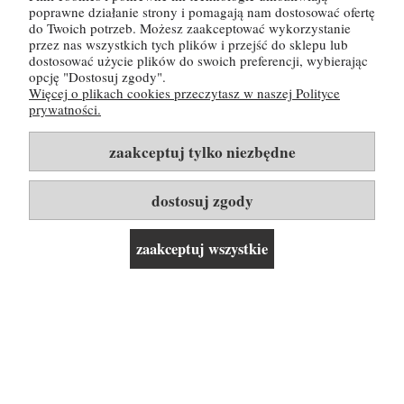
poprawne działanie strony i pomagają nam dostosować ofertę
do Twoich potrzeb. Możesz zaakceptować wykorzystanie
przez nas wszystkich tych plików i przejść do sklepu lub
POMOC
dostosować użycie plików do swoich preferencji, wybierając
opcję "Dostosuj zgody".
Więcej o plikach cookies przeczytasz w naszej Polityce
MOJE KONTO
prywatności.
PŁATNOŚCI I DOSTAWA
zaakceptuj tylko niezbędne
INFORMACJE
dostosuj zgody
O NAS
zaakceptuj wszystkie
Rozwiń listę kategorii i linków ▼
pokaż pełną wersję strony
© 2026 BuyWine.pl. Silnik sklepu:
shoper.pl