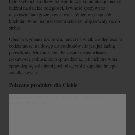
było szybkich środków transportu czy komunikacji między
ludźmi na dalekie odległości, żywność spożywano
najczęściej tam gdzie powstawała. W ten więc sposób i
kuchnia i wino, na przestrzeni setek lat, dopasowały się do
siebie.
Obecna wymiana towarowa, nawet na wielkie odległości to
codzienność, a i dostęp do produktów nie jest już żadną
przeszkodą. Można zatem dla zaspokojenia własnej
ciekawości, pokusić się o sprawdzenie, jak niektóre wina
sprawdzą się z daniami pochodzącymi z zupełnie innego
zakątka świata.
Polecane produkty dla Ciebie
[product id="120, 122, 49, 209, 509" slider="true"
autoScrolling="false"]