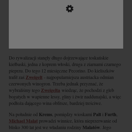
Do rywalizacji stanęły długo dojrzewające toskańskie
kiełbaski, jedna z koprem włoski, druga z ziarnami czarnego
pieprzu. Do tego 12 miesięczne Pecorino. Do kieliszków
Zweigelt
trafił zaś
- najpopularniejsza austriacka odmian
czerwonych winogron. Trzeba jednak przyznać, że
Zweigelta
wybraliśmy tego
wiedząc, że pochodzi z gleb
bogatych w wapienne lessy, gliny i żwir naddunajski, a więc
podłoża dającego wina obfitsze, bardziej treściwe.
Krems
Palt
Furth
Na południe od
, pomiędzy wioskami
i
,
Michael Malat
prowadzi winnice, która nieprzerwanie od
Malatów
blisko 300 lat jest we władaniu rodziny
. Jego