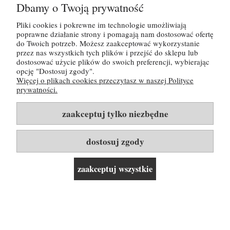
Dbamy o Twoją prywatność
Tutaj możesz zapoznać się z
polityką
prywatności
Pliki cookies i pokrewne im technologie umożliwiają
poprawne działanie strony i pomagają nam dostosować ofertę
do Twoich potrzeb. Możesz zaakceptować wykorzystanie
przez nas wszystkich tych plików i przejść do sklepu lub
POMOC
dostosować użycie plików do swoich preferencji, wybierając
opcję "Dostosuj zgody".
Więcej o plikach cookies przeczytasz w naszej Polityce
MOJE KONTO
prywatności.
PŁATNOŚCI I DOSTAWA
zaakceptuj tylko niezbędne
INFORMACJE
dostosuj zgody
O NAS
zaakceptuj wszystkie
Rozwiń listę kategorii i linków ▼
pokaż pełną wersję strony