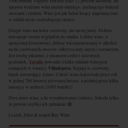
1500 butelek Vaguery zawiera tylko 12 procent alkoholu, ale
sprawia wrażenie wina niemal oleistego, pachnącego białymi
owocami i ziołami. Wino jest jak balon lecący majestatycznie
w oddali na tle zachodzącego słońca.
Drugie wino ma kolor czerwony, ale raczej jasny. Dobrze
nawiązuje swoim wyglądem do smaku. Lekkie wino, o
apetycznej kwasowości, dobrze wkomponowanej w alkohol,
na tle czerwonych owoców odkrywa nuty anyżu i rozmarynu.
Jest trochę pikantne, z niuansem cedru i suszonych
Yavallo
poziomek.
powstało z kilku odmian winogron
Villadepera
rosnących w winnicy
, bogatej w czerwony
łupek zawierający żelazo. Całość wina dojrzewała przez rok
w jednej 700 litrowej używanej beczce, a później przez kilka
miesięcy w amforze (1093 butelki!).
Dwa nowe wina, a ile wyrafinowania i radości. Szkoda tylko,
że pewnie szybko ich zabraknie 😅
Leszek, Eliza & zespół Buy Wine