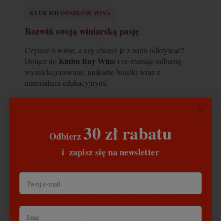
KLUB MIŁOŚNIKÓW WINA
Rozwiń swoją winiarską pasję
Czytasz o winie, a czy chcesz je z nami odkrywać?
Klubu Buy Wine
Dołącz do
i co miesiąc odbieraj
wyselekcjonowane, unikalne butelki wraz z
materiałami edukacyjnymi.
-10% stałego
Gwarantowane
na cały asortyment
rabatu
sklepu
30 zł rabatu
1 lub 2 butelki rzadkich, limitowanych win co miesiąc
Odbierz
Dostęp do zamkniętych nowości przed innymi
​
i
zapisz się na newsletter
Wolisz zbierać punkty? Za samą rejestrację w sklepie
zbierasz punkty i wymieniasz je na stałe rabaty do 8%!
Dołącz do Klubu Buy Wine