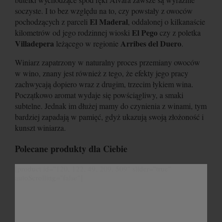
soczyste. I to bez względu na to, czy powstały z owoców
El Maderal
pochodzących z parceli
, oddalonej o kilkanaście
El Pego
kilometrów od jego rodzinnej wioski
czy z poletka
Villadepera
Arribes del Duero
leżącego w regionie
.
Winiarz zapatrzony w naturalny proces przemiany owoców
w wino, znany jest również z tego, że efekty jego pracy
zachwycają dopiero wraz z drugim, trzecim łykiem wina.
Początkowo aromat wydaje się powściągliwy, a smaki
subtelne. Jednak im dłużej mamy do czynienia z winami, tym
bardziej zapadają w pamięć, gdyż ukazują swoją złożoność i
kunszt winiarza.
Polecane produkty dla Ciebie
[product id="120, 122, 49, 209, 509" slider="true"
autoScrolling="false"]