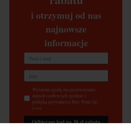
i otrzymuj od nas
najnowsze
informacje
Wyrażam zgodę ma przetwarzanie
danych osobowych zgodnie z
polityką prywatności Buy Wine Sp.
z o.o.
Odbieram kod na 30 zł rabatu