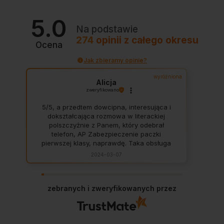
5.0
Na podstawie
274
opinii
z całego okresu
Ocena
Jak zbieramy opinie?
wyróżniona
Alicja
zweryfikowano
5/5, a przedtem dowcipna, interesująca i
dokształcająca rozmowa w literackiej
polszczyżnie z Panem, który odebrał
telefon, AP Zabezpieczenie paczki
pierwszej klasy, naprawdę. Taka obsługa
to skarb, dają z siebie 100 procent, aby
2024-03-07
zadowolić klienta. Świetnie, na czas. Nigdy
się nie zawiodłam, wyjątkowo rzetelna
firma.
zebranych i zweryfikowanych przez