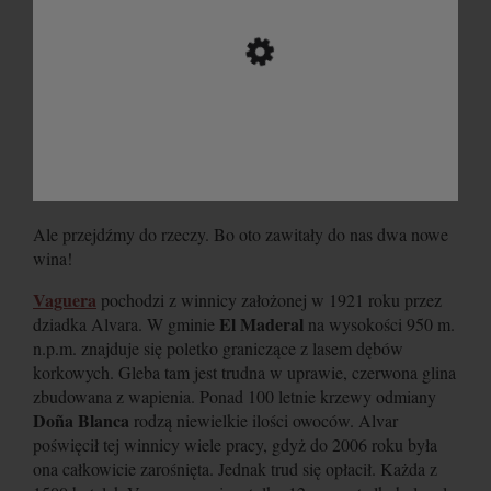
Ale przejdźmy do rzeczy. Bo oto zawitały do nas dwa nowe
wina!
Vaguera
pochodzi z winnicy założonej w 1921 roku przez
El Maderal
dziadka Alvara. W gminie
na wysokości 950 m.
n.p.m. znajduje się poletko graniczące z lasem dębów
korkowych. Gleba tam jest trudna w uprawie, czerwona glina
zbudowana z wapienia. Ponad 100 letnie krzewy odmiany
Doña Blanca
rodzą niewielkie ilości owoców. Alvar
poświęcił tej winnicy wiele pracy, gdyż do 2006 roku była
ona całkowicie zarośnięta. Jednak trud się opłacił. Każda z