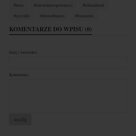
#toro
#niewinneopowiesci
#elmaderal
#yavallo
#donablanca
#bastardo
KOMENTARZE DO WPISU (0)
Imię i nazwisko:
Komentarz:
wyślij