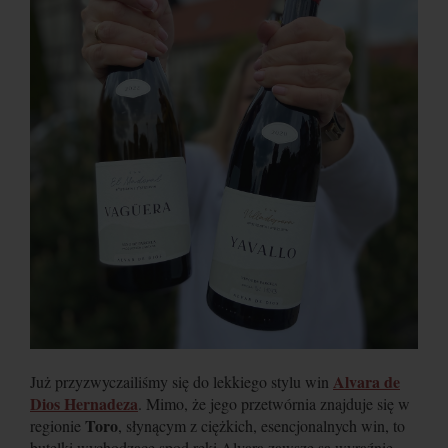
Alvara de
Już przyzwyczailiśmy się do lekkiego stylu win
Dios Hernadeza
. Mimo, że jego przetwórnia znajduje się w
Toro
regionie
, słynącym z ciężkich, esencjonalnych win, to
butelki wychodzące spod ręki Alvara zawsze są wyraźnie