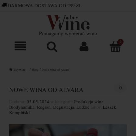
DARMOWA DOSTAWA OD 299 ZŁ
660 752 448
SKLEP@BUYWINE.PL
Pomagamy wybierać wino
BuyWine
Blog
Nowe wina od Alvara
0
NOWE WINA OD ALVARA
Dodano:
05-05-2024
w kategorii:
Produkcja wina
,
Biodynamika
,
Region
,
Degustacja
,
Ludzie
autor:
Leszek
Kempiński