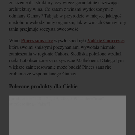
znaczenie dla struktury, czy wręcz górnolotnie nazywając,
architektury wina. Co zatem z winami wytłoczonymi z
odmiany Gamay? Tak jak w przyrodzie w miejsce jakiegoś
niedoboru wchodzi inny organizm, tak w winach Gamay rolę
tanin przejmuje soczysta owocowość.
Pinces sans rire
Valérie Courreges
Wino
wyszło spod ręki
,
która swoimi śmiałymi poczynaniami wywołała niemało
zamieszania w regionie Cahors. Siedliska położone wzdłuż
rzeki Lot obsadzone są oczywiście Malbekiem. Dlatego tym
większe zainteresowanie może budzić Pinces sans rire
zrobione ze wspomnianego Gamay.
Polecane produkty dla Ciebie
[product id="120, 122, 49, 209, 509" slider="true"
autoScrolling="false"]