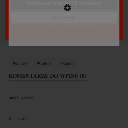
Odbieram kod na 30 zł rabatu
Nie, dziękuję
Tutaj możesz zapoznać się z
polityką prywatności
#gamay
#Cahors
#taniny
KOMENTARZE DO WPISU (0)
Imię i nazwisko:
Komentarz: