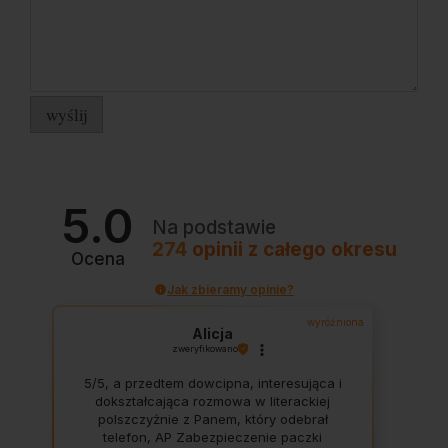
wyślij
5.0
Na podstawie
274
opinii
z całego okresu
Ocena
Jak zbieramy opinie?
wyróżniona
Alicja
zweryfikowano
5/5, a przedtem dowcipna, interesująca i
dokształcająca rozmowa w literackiej
polszczyżnie z Panem, który odebrał
telefon, AP Zabezpieczenie paczki