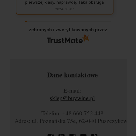
pierwszej klasy, naprawdę. Taka obsługa
to skarb, dają z siebie 100 procent, aby
2024-03-07
zadowolić klienta. Świetnie, na czas. Nigdy
się nie zawiodłam, wyjątkowo rzetelna
firma.
zebranych i zweryfikowanych przez
Dane kontaktowe
E-mail:
sklep@buywine.pl
Telefon: +48 660 752 448
Adres: ul. Poznańska 75e, 62-040 Puszczykowo