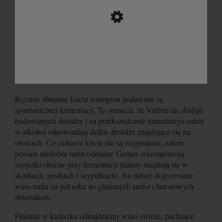
Ręcznie zbierane kiście winogron podawane są
spontanicznej fermentacji. To oznacza, że Valérie nie dodaje
hodowlanych drożdży i za przekształcenie naturalnego cukru
w alkohol odpowiadają dzikie drożdże znajdujące się na
owocach. Co ciekawe kiście nie są rozgniatane, zatem
pewien niedobór tanin odmiany Gamay rekompensują
szypułki obecne przy fermentacji (taniny znajdują się w
skórkach, pestkach i szypułkach). Na dalsze dojrzewanie
wino trafia na pół roku do glinianych amfor i betonowych
zbiorników.
Finalnie w kieliszku odnajdziemy wino świeże, pachnące