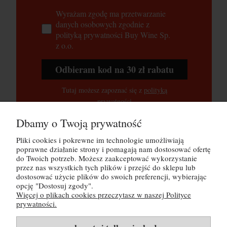
Wyrażam zgodę ma przetwarzanie
danych osobowych zgodnie z
polityką prywatności Buy Wine Sp.
z o.o.
Odbieram kod na 30 zł rabatu
Tutaj możesz zapoznać się z
polityką
prywatności
Dbamy o Twoją prywatność
Pliki cookies i pokrewne im technologie umożliwiają
POMOC
poprawne działanie strony i pomagają nam dostosować ofertę
do Twoich potrzeb. Możesz zaakceptować wykorzystanie
MOJE KONTO
przez nas wszystkich tych plików i przejść do sklepu lub
dostosować użycie plików do swoich preferencji, wybierając
opcję "Dostosuj zgody".
PŁATNOŚCI I DOSTAWA
Więcej o plikach cookies przeczytasz w naszej Polityce
prywatności.
INFORMACJE