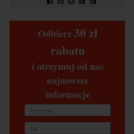
30 zł​
Odbierz
rabatu​
i otrzymuj od nas
najnowsze
informacje