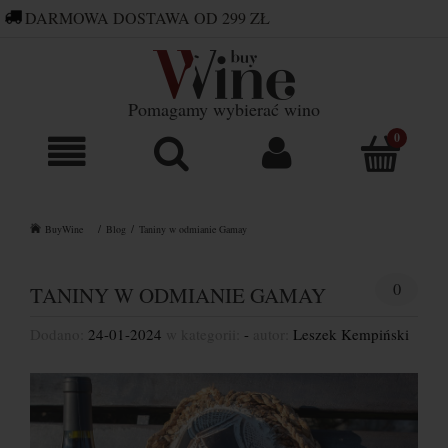
DARMOWA DOSTAWA OD 299 ZŁ
660 752 448
SKLEP@BUYWINE.PL
Pomagamy wybierać wino
BuyWine
Blog
Taniny w odmianie Gamay
0
TANINY W ODMIANIE GAMAY
Dodano:
24-01-2024
w kategorii:
-
autor:
Leszek Kempiński