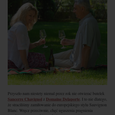
Przyszło nam niestety niemal przez rok nie otwierać butelek
Sancerre Chavignol
Domaine Delaporte
z
. I to nie dlatego,
że straciliśmy zamiłowanie do europejskiego stylu Sauvignon
Blanc. Wręcz przeciwnie, chęć ugaszenia pragnienia