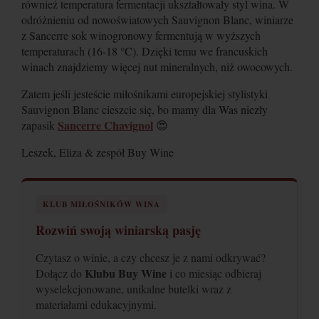
również temperatura fermentacji ukształtowały styl wina. W
odróżnieniu od nowoświatowych Sauvignon Blanc, winiarze
z Sancerre sok winogronowy fermentują w wyższych
temperaturach (16-18
°C
). Dzięki temu we francuskich
winach znajdziemy więcej nut mineralnych, niż owocowych.
Zatem jeśli jesteście miłośnikami europejskiej stylistyki
Sauvignon Blanc cieszcie się, bo mamy dla Was niezły
Sancerre Chavignol
zapasik
😍
Leszek, Eliza & zespół Buy Wine
KLUB MIŁOŚNIKÓW WINA
Rozwiń swoją winiarską pasję
Czytasz o winie, a czy chcesz je z nami odkrywać?
Klubu Buy Wine
Dołącz do
i co miesiąc odbieraj
wyselekcjonowane, unikalne butelki wraz z
materiałami edukacyjnymi.