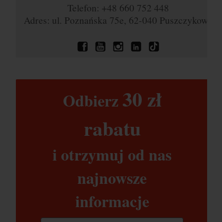
Telefon: +48 660 752 448
Adres: ul. Poznańska 75e, 62-040 Puszczykowo
30 zł​
Odbierz
rabatu​
i otrzymuj od nas
najnowsze
informacje