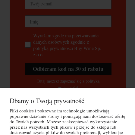
Wyrażam zgodę ma przetwarzanie
danych osobowych zgodnie z
polityką prywatności Buy Wine Sp.
z o.o.
Odbieram kod na 30 zł rabatu
Tutaj możesz zapoznać się z
polityką
prywatności
Dbamy o Twoją prywatność
Pliki cookies i pokrewne im technologie umożliwiają
POMOC
poprawne działanie strony i pomagają nam dostosować ofertę
do Twoich potrzeb. Możesz zaakceptować wykorzystanie
MOJE KONTO
przez nas wszystkich tych plików i przejść do sklepu lub
dostosować użycie plików do swoich preferencji, wybierając