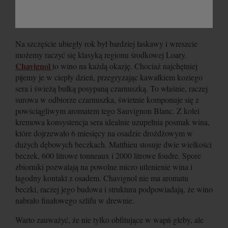
Na szczęście ubiegły rok był bardziej łaskawy i wreszcie
możemy raczyć się klasyką regionu środkowej Loary.
Chavignol
to wino na każdą okazję. Chociaż najchętniej
pijemy je w ciepły dzień, przegryzając kawałkiem koziego
sera i świeżą bułką posypaną czarnuszką. To właśnie, raczej
surowa w odbiorze czarnuszka, świetnie komponuje się z
powściągliwym aromatem tego Sauvignon Blanc. Z kolei
kremowa konsystencja sera idealnie uzupełnia posmak wina,
które dojrzewało 6 miesięcy na osadzie drożdżowym w
dużych dębowych beczkach. Matthieu stosuje dwie wielkości
beczek, 600 litrowe tonneaux i 2000 litrowe foudre. Spore
zbiorniki pozwalają na powolne micro utlenienie wina i
łagodny kontakt z osadem. Chavignol nie ma aromatu
beczki, raczej jego budowa i struktura podpowiadają, że wino
nabrało finałowego szlifu w drewnie.
Warto zauważyć, że nie tylko obfitujące w wapń gleby, ale