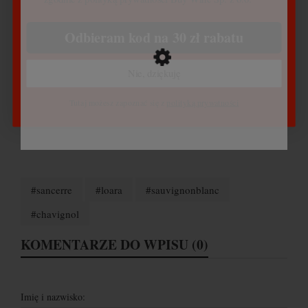
Odbieram kod na 30 zł rabatu
Nie, dziękuję
Tutaj możesz zapoznać się z
polityką prywatności
#sancerre
#loara
#sauvignonblanc
#chavignol
KOMENTARZE DO WPISU (0)
Imię i nazwisko: