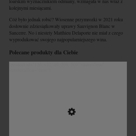
loarskim wyznacznikiem odmiany, wzmagała w nas wraz z
kolejnymi miesiącami.
Cóż było jednak robić? Wiosenne przymrozki w 2021 roku
dosłownie zdziesiątkowały uprawy Sauvignon Blanc w
Sancerre. No i niestety Matthieu Delaporte nie miał z czego
wyprodukować swojego najpopularniejszego wina.
Polecane produkty dla Ciebie
[product id="120, 122, 49, 209, 509" slider="true"
autoScrolling="false"]