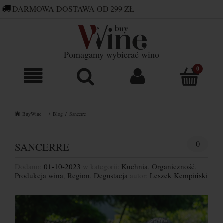
DARMOWA DOSTAWA OD 299 ZŁ
660 752 448
SKLEP@BUYWINE.PL
Pomagamy wybierać wino
BuyWine
Blog
Sancerre
0
SANCERRE
Dodano:
01-10-2023
w kategorii:
Kuchnia
,
Organiczność
,
Produkcja wina
,
Region
,
Degustacja
autor:
Leszek Kempiński