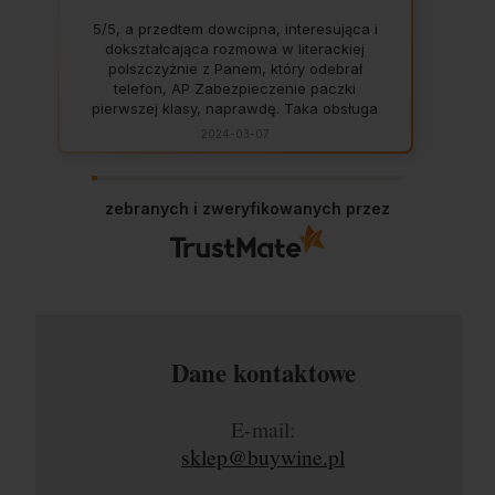
5/5, a przedtem dowcipna, interesująca i
dokształcająca rozmowa w literackiej
polszczyżnie z Panem, który odebrał
telefon, AP Zabezpieczenie paczki
pierwszej klasy, naprawdę. Taka obsługa
to skarb, dają z siebie 100 procent, aby
2024-03-07
zadowolić klienta. Świetnie, na czas. Nigdy
się nie zawiodłam, wyjątkowo rzetelna
firma.
zebranych i zweryfikowanych przez
Dane kontaktowe
E-mail:
sklep@buywine.pl