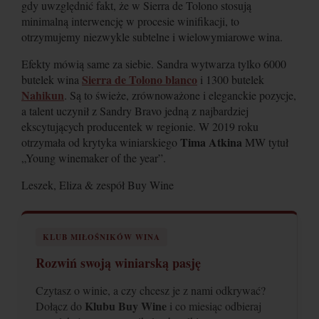
gdy uwzględnić fakt, że w Sierra de Tolono stosują
minimalną interwencję w procesie winifikacji, to
otrzymujemy niezwykle subtelne i wielowymiarowe wina.
Efekty mówią same za siebie. Sandra wytwarza tylko 6000
Sierra de Tolono blanco
butelek wina
i 1300 butelek
Nahikun
. Są to świeże, zrównoważone i eleganckie pozycje,
a talent uczynił z Sandry Bravo jedną z najbardziej
ekscytujących producentek w regionie. W 2019 roku
Tima Atkina
otrzymała od krytyka winiarskiego
MW tytuł
„Young winemaker of the year”.
Leszek, Eliza & zespół Buy Wine
KLUB MIŁOŚNIKÓW WINA
Rozwiń swoją winiarską pasję
Czytasz o winie, a czy chcesz je z nami odkrywać?
Klubu Buy Wine
Dołącz do
i co miesiąc odbieraj