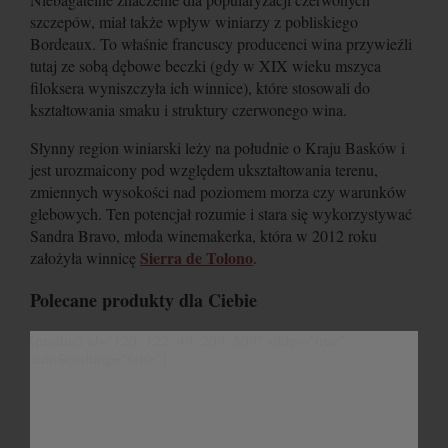
szczepów, miał także wpływ winiarzy z pobliskiego
Bordeaux. To właśnie francuscy producenci wina przywieźli
tutaj ze sobą dębowe beczki (gdy w XIX wieku mszyca
filoksera wyniszczyła ich winnice), które stosowali do
kształtowania smaku i struktury czerwonego wina.
Słynny region winiarski leży na południe o Kraju Basków i
jest urozmaicony pod względem ukształtowania terenu,
zmiennych wysokości nad poziomem morza czy warunków
glebowych. Ten potencjał rozumie i stara się wykorzystywać
Sandra Bravo, młoda winemakerka, która w 2012 roku
Sierra de Tolono
założyła winnicę
.
Polecane produkty dla Ciebie
[product id="120, 122, 49, 209, 509" slider="true"
autoScrolling="false"]