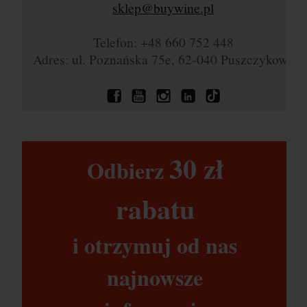
sklep@buywine.pl
Telefon: +48 660 752 448
Adres: ul. Poznańska 75e, 62-040 Puszczykowo
30 zł​
Odbierz
rabatu​
i otrzymuj od nas
najnowsze