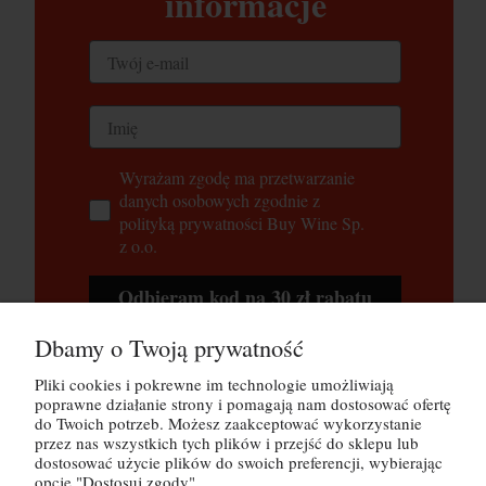
informacje
Wyrażam zgodę ma przetwarzanie
danych osobowych zgodnie z
polityką prywatności Buy Wine Sp.
z o.o.
Odbieram kod na 30 zł rabatu
Dbamy o Twoją prywatność
Tutaj możesz zapoznać się z
polityką
prywatności
Pliki cookies i pokrewne im technologie umożliwiają
poprawne działanie strony i pomagają nam dostosować ofertę
do Twoich potrzeb. Możesz zaakceptować wykorzystanie
przez nas wszystkich tych plików i przejść do sklepu lub
POMOC
dostosować użycie plików do swoich preferencji, wybierając
opcję "Dostosuj zgody".