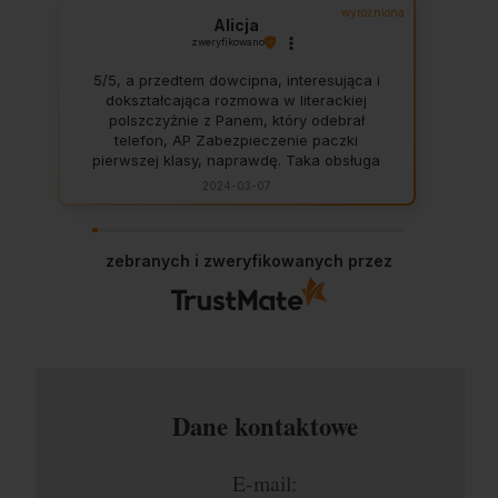
wyróżniona
Alicja
zweryfikowano
5/5, a przedtem dowcipna, interesująca i
dokształcająca rozmowa w literackiej
polszczyżnie z Panem, który odebrał
telefon, AP Zabezpieczenie paczki
pierwszej klasy, naprawdę. Taka obsługa
to skarb, dają z siebie 100 procent, aby
2024-03-07
zadowolić klienta. Świetnie, na czas. Nigdy
się nie zawiodłam, wyjątkowo rzetelna
firma.
zebranych i zweryfikowanych przez
Dane kontaktowe
E-mail: