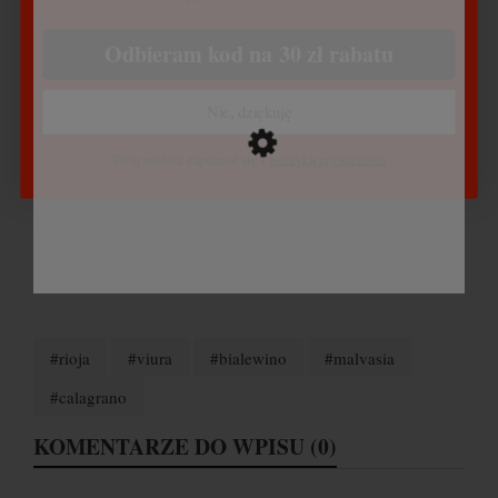
Odbieram kod na 30 zł rabatu
Nie, dziękuję
Tutaj możesz zapoznać się z
polityką prywatności
#rioja
#viura
#bialewino
#malvasia
#calagrano
KOMENTARZE DO WPISU (0)