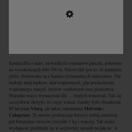
Sandra dba o stare, niewielkich rozmiarów parcele, położone
na wysokościach 600-700 m. Niezwykłe jest to, że tamtejsze
gleby zbudowane są z bardzo różnorodnych materiałów. Nie
brakuje tutaj łupków, skał wapiennych, glin pochodzenia
wapiennego, margli, żwirów osadowych oraz piaskowca.
Warunki wręcz wymarzone dla … białych winorośli. Tak się
szczęśliwie złożyło, że część winnic Sandry było obsadzone
Viurą
Malvasia
80 lat temu
, ale także odmianami
i
Calagrano
. Te mocno poskręcane krzewy rodzą zaledwie
pół kilograma owoców (zwykle 1 kg i więcej). Tak niska
wydajność przekłada się w oczywisty sposób na jakość. A