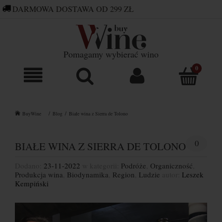
DARMOWA DOSTAWA OD 299 ZŁ
660 752 448
SKLEP@BUYWINE.PL
Pomagamy wybierać wino
BuyWine
Blog
Białe wina z Sierra de Tolono
0
BIAŁE WINA Z SIERRA DE TOLONO
Dodano:
23-11-2022
w kategorii:
Podróże
,
Organiczność
,
Produkcja wina
,
Biodynamika
,
Region
,
Ludzie
autor:
Leszek
Kempiński