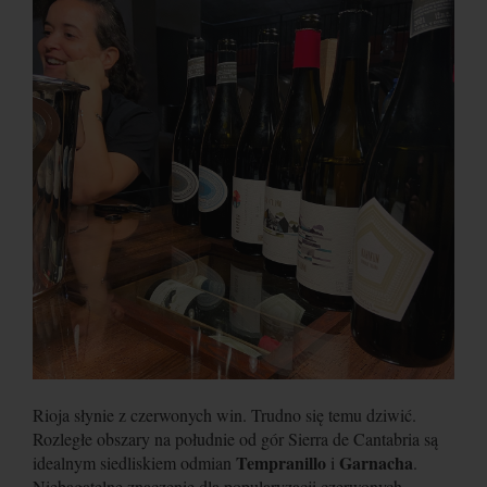
Rioja słynie z czerwonych win. Trudno się temu dziwić.
Rozległe obszary na południe od gór Sierra de Cantabria są
Tempranillo
Garnacha
idealnym siedliskiem odmian
i
.
Niebagatelne znaczenie dla popularyzacji czerwonych